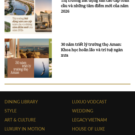
Thị trường bất động sản cao cấp toàn
cầu và những tâm điểm mới của năm
2026
30 năm triết lý trường thọ Aman:
Khoa học hoãn lão và trí tuệ ngàn
xưa
DINING LIBRARY
LUXUO VODCAST
STYLE
WEDDING
ART & CULTURE
LEGACY VIETNAM
LUXURY IN MOTION
HOUSE OF LUXE