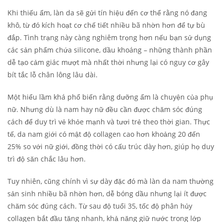
Khi thiếu ẩm, làn da sẽ gửi tín hiệu đến cơ thể rằng nó đang
khô, từ đó kích hoạt cơ chế tiết nhiều bã nhờn hơn để tự bù
đắp. Tình trạng này càng nghiêm trọng hơn nếu bạn sử dụng
các sản phẩm chứa silicone, dầu khoáng – những thành phần
dễ tạo cảm giác mượt mà nhất thời nhưng lại có nguy cơ gây
bít tắc lỗ chân lông lâu dài.
Một hiểu lầm khá phổ biến rằng dưỡng ẩm là chuyện của phụ
nữ. Nhưng dù là nam hay nữ đều cần được chăm sóc đúng
cách để duy trì vẻ khỏe mạnh và tươi trẻ theo thời gian. Thực
tế, da nam giới có mật độ collagen cao hơn khoảng 20 đến
25% so với nữ giới, đồng thời có cấu trúc dày hơn, giúp họ duy
trì độ săn chắc lâu hơn.
Tuy nhiên, cũng chính vì sự dày đặc đó mà làn da nam thường
sản sinh nhiều bã nhờn hơn, dễ bóng dầu nhưng lại ít được
chăm sóc đúng cách.
Từ sau độ tuổi 35, tốc độ phân hủy
collagen bắt đầu tăng nhanh, khả năng giữ nước trong lớp