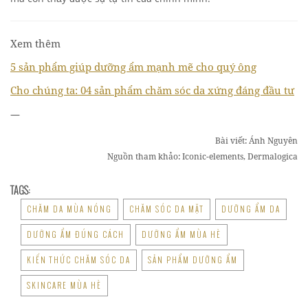
Xem thêm
5 sản phẩm giúp dưỡng ẩm mạnh mẽ cho quý ông
Cho chúng ta: 04 sản phẩm chăm sóc da xứng đáng đầu tư
—
Bài viết: Ánh Nguyên
Nguồn tham khảo: Iconic-elements, Dermalogica
TAGS:
CHĂM DA MÙA NÓNG
CHĂM SÓC DA MẶT
DƯỠNG ẨM DA
DƯỠNG ẨM ĐÚNG CÁCH
DƯỠNG ẨM MÙA HÈ
KIẾN THỨC CHĂM SÓC DA
SẢN PHẨM DƯỠNG ẨM
SKINCARE MÙA HÈ