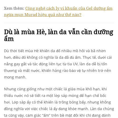
Xem thêm:
Công nghệ cách ly vi khuẩn của Gel dưỡng ẩm
ngừa mụn Murad hiệu quả như thế nào?
Dù là mùa Hè, làn da vẫn cần dưỡng
ẩm
Dù thời tiết mùa Hè khiến da đổ nhiều mồ hôi và bã nhờn
hơn, điều đó không có nghĩa là da đã đủ ẩm. Thực tế, dưới cái
nắng gay gắt và tác động liên tục từ tia UV, làn da dễ bị tổn
thương và mất nước, khiến hàng rào bảo vệ tự nhiên trở nên
mong manh.
Nhưng cũng giống như một chiếc lá giữa mùa khô hạn, khi
thiếu nước nó sẽ tiết ra một lớp sáp mỏng để hạn chế bốc
hơi. Lớp sáp ấy có thể khiến lá trông bóng bẩy, nhưng không
đồng nghĩa với việc chiếc lá ấy đang khỏe mạnh. Làn da chúng
ta cũng vậy, cảm giác “ẩm” trên bề mặt đôi khi chỉ đang đánh