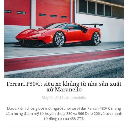
Ferrari P80/C: siêu xe khủng từ ​​nhà sản xuất
xứ Maranello
May 04, 2019 / Automobiles
Được kiểm chứng bởi một người chơi xe vĩ đại, Ferrari P80/ C mang
cảm hứng thẩm mỹ từ huyền thoại 330 và 966 Dino 206 và sức mạnh
từ động cơ của 488 GT3.