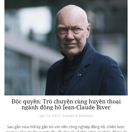
Độc quyền: Trò chuyện cùng huyền thoại
ngành đồng hồ Jean-Claude Biver
Apr 24, 2021 / Leader & Business
Sau gần nửa thế kỷ gắn bó với nền công nghiệp đồng hồ, chiến lược
gia Jean-Claude Biver mới đây đã chia sẻ về tầm nhìn cá nhân để lèo lái