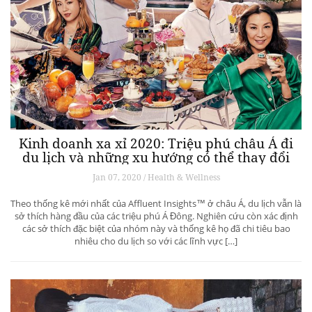
Kinh doanh xa xỉ 2020: Triệu phú châu Á đi
du lịch và những xu hướng có thể thay đổi
ngành du lịch thượng lưu
Jan 07, 2020 / Health & Wellness
Theo thống kê mới nhất của Affluent Insights™ ở châu Á, du lịch vẫn là
sở thích hàng đầu của các triệu phú Á Đông. Nghiên cứu còn xác định
các sở thích đặc biệt của nhóm này và thống kê họ đã chi tiêu bao
nhiêu cho du lịch so với các lĩnh vực […]