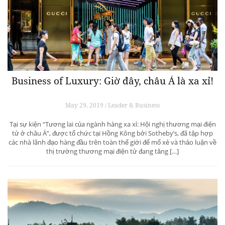
Business of Luxury: Giờ đây, châu Á là xa xỉ!
May 29, 2019 / Leader & Business
Tại sự kiện “Tương lai của ngành hàng xa xỉ: Hội nghị thương mại điện
tử ở châu Á”, được tổ chức tại Hồng Kông bởi Sotheby’s, đã tập hợp
các nhà lãnh đạo hàng đầu trên toàn thế giới để mổ xẻ và thảo luận về
thị trường thương mại điện tử đang tăng […]