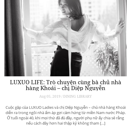
LUXUO LIFE: Trò chuyện cùng bà chủ nhà
hàng Khoái – chị Diệp Nguyễn
Aug 05, 2019 / DINING LIBRARY
Cuộc gặp của LUXUO Ladies và chị Diệp Nguyễn – chủ nhà hàng Khoái
diễn ra trong ngôi nhà ấm áp gợi cảm hứng từ miền Nam nước Pháp.
Ở tuổi ngoài 40, khi mọi thứ đã đủ đầy, người phụ nữ ấy chia sẻ rằng
nếu cách đây hơn hai thập kỷ không tham […]