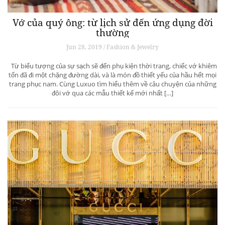
Vớ của quý ông: từ lịch sử đến ứng dụng đời
thường
Jun 28, 2019 / Fashion & Jewelry
Từ biểu tượng của sự sạch sẽ đến phụ kiện thời trang, chiếc vớ khiêm
tốn đã đi một chặng đường dài, và là món đồ thiết yếu của hầu hết mọi
trang phục nam. Cùng Luxuo tìm hiểu thêm về câu chuyện của những
đôi vớ qua các mẫu thiết kế mới nhất […]