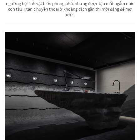
ngưỡng hệ sinh vật biển phong phú, nhưng được tận mắt ngắm nhìn
con tàu Titanic huyền thoại ở khoảng cách gần thì mới đáng để mơ
ước.