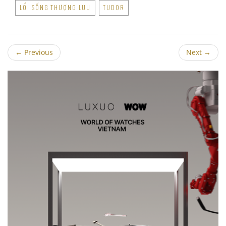
LỐI SỐNG THƯỢNG LƯU
TUDOR
←
Previous
Next
→