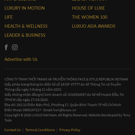
LUXURY IN MOTION
HOUSE OF LUXE
LIFE
THE WOMEN 100
HEALTH & WELLNESS
LUXUO ASIA AWARDS
LEADER & BUSINESS
Advertise with Us
CÔNG TY TNHH THỜI TRANG VÀ TRUYỀN THÔNG FACE & STYLE REPUBLIK VIETNAM
Giấy phép trang thông tin điện tử số 24/GP-STTTT do Sở Thông Tin và Truyền
Thông cấp ngày 3 tháng 11 năm 2023.
Giấy chứng nhận đăng ký kinh doanh số: 0316554597 do Sở Kế Hoạch Đầu Tư
TPHCM cấp ngày 27/10/2020.
Địa chỉ: 292/15 Điện Biên Phủ, Phường 17, Quận Bình Thạnh TP Hồ Chí Minh
Điện thoại: 0965147117 - Email:
hon@luxuo.vn
Copyright © 2026 LUXUO Viet Nam. All Rights Reserved. Website Developed by
Tony
Toàn
Contact Us
|
Terms & Conditions
|
Privacy Policy