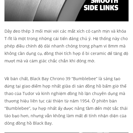
Dây đeo thép 3 mối mới với các mắt xích có cạnh mịn và khóa
T-fit là một trong những cải tiến đáng chú ý. Hệ thống này cho
phép điều chỉnh độ dài nhanh chóng trong phạm vi 8mm mà
không cần dụng cụ, đồng thời tích hợp ổ bi ceramic để tăng độ
mượt mà và cảm giác chắc chắn khi đóng mở.
Về bản chất, Black Bay Chrono 39 “Bumblebee” là sáng tạo
đứng tại giao điểm hợp nhất giữa di sản đồng hồ bấm giờ thể
thao của Tudor và kinh nghiệm đồng hồ lặn chuyên dụng mà
thương hiệu liên tục cải thiện từ năm 1954. Ở phiên bản
“Bumblebee”, sự hợp nhất ấy được nâng tầm đến một sắc thái
táo bạo hơn, nhưng vẫn không làm mất đi tính nhận diện của
dòng đồng hồ Black Bay.