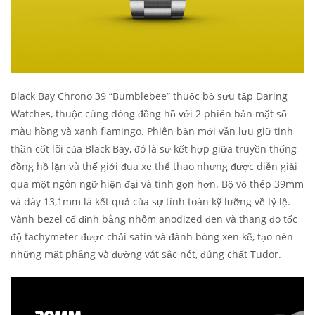
Black Bay Chrono 39 “Bumblebee” thuộc bộ sưu tập Daring
Watches, thuộc cùng dòng đồng hồ với 2 phiên bản mặt số
màu hồng và xanh flamingo. Phiên bản mới vẫn lưu giữ tinh
thần cốt lõi của Black Bay, đó là sự kết hợp giữa truyền thống
đồng hồ lặn và thế giới đua xe thể thao nhưng được diễn giải
qua một ngôn ngữ hiện đại và tinh gọn hơn. Bộ vỏ thép 39mm
và dày 13,1mm là kết quả của sự tính toán kỹ lưỡng về tỷ lệ.
Vành bezel cố định bằng nhôm anodized đen và thang đo tốc
độ tachymeter được chải satin và đánh bóng xen kẽ, tạo nên
những mặt phẳng và đường vát sắc nét, đúng chất Tudor.