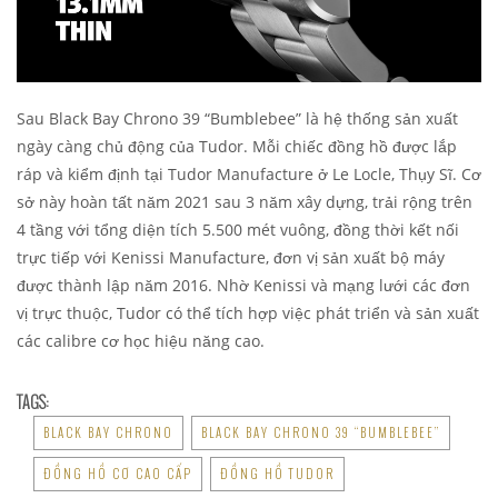
Sau Black Bay Chrono 39 “Bumblebee” là hệ thống sản xuất
ngày càng chủ động của Tudor. Mỗi chiếc đồng hồ được lắp
ráp và kiểm định tại Tudor Manufacture ở Le Locle, Thụy Sĩ. Cơ
sở này hoàn tất năm 2021 sau 3 năm xây dựng, trải rộng trên
4 tầng với tổng diện tích 5.500 mét vuông, đồng thời kết nối
trực tiếp với Kenissi Manufacture, đơn vị sản xuất bộ máy
được thành lập năm 2016. Nhờ Kenissi và mạng lưới các đơn
vị trực thuộc, Tudor có thể tích hợp việc phát triển và sản xuất
các calibre cơ học hiệu năng cao.
TAGS:
BLACK BAY CHRONO
BLACK BAY CHRONO 39 “BUMBLEBEE”
ĐỒNG HỒ CƠ CAO CẤP
ĐỒNG HỒ TUDOR