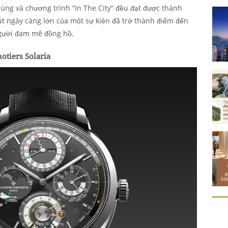
ng và chương trình “In The City” đều đạt được thành
út ngày càng lớn của một sự kiện đã trở thành điểm đến
người đam mê đồng hồ.
otiers Solaria