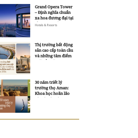
Grand Opera Tower
– Định nghĩa chuẩn
xa hoa đương đại tại
Sheraton Saigon
Hotels & Resorts
Grand Opera Hotel
Thị trường bất động
sản cao cấp toàn cầu
và những tâm điểm
mới của năm 2026
30 năm triết lý
trường thọ Aman:
Khoa học hoãn lão
và trí tuệ ngàn xưa