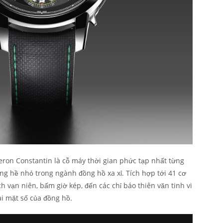
heron Constantin là cỗ máy thời gian phức tạp nhất từng
ng hề nhỏ trong ngành đồng hồ xa xỉ. Tích hợp tới 41 cơ
ch vạn niên, bấm giờ kép, đến các chỉ báo thiên văn tinh vi
ai mặt số của đồng hồ.