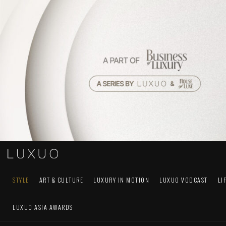
STYLE
ART & CULTURE
LUXURY IN MOTION
LUXUO VODCAST
LI
LUXUO ASIA AWARDS