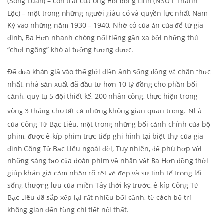
(Song Luân) – con trai của ông Hội đồng Lịnh (NSƯT Thành
Lộc) – một trong những người giàu có và quyền lực nhất Nam
Kỳ vào những năm 1930 – 1940. Nhờ có của ăn của để từ gia
đình, Ba Hơn nhanh chóng nổi tiếng gần xa bởi những thú
“chơi ngông” khó ai tưởng tượng được.
Để đưa khán giả vào thế giới điện ảnh sống động và chân thực
nhất, nhà sản xuất đã đầu tư hơn 10 tỷ đồng cho phần bối
cảnh, quy tụ 5 đội thiết kế, 200 nhân công, thực hiện trong
vòng 3 tháng cho tất cả những không gian quan trọng.
Nhà
của Công Tử Bạc Liêu, một trong những bối cảnh chính của bộ
phim, được ê-kíp phim trực tiếp ghi hình tại biệt thự của gia
đình Công Tử Bạc Liêu ngoài đời, Tuy nhiên, để phù hợp với
những sáng tạo của đoàn phim về nhân vật Ba Hơn đồng thời
giúp khán giả cảm nhận rõ rệt vẻ đẹp và sự tinh tế trong lối
sống thượng lưu của miền Tây thời kỳ trước, ê-kíp Công Tử
Bạc Liêu đã sắp xếp lại rất nhiều bối cảnh, từ cách bố trí
không gian đến từng chi tiết nội thất.