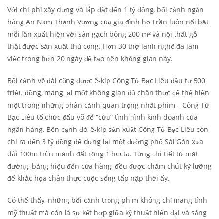
Với chi phí xây dựng và lắp đặt đến 1 tỷ đồng, bối cảnh ngân
hàng An Nam Thạnh Vượng của gia đình họ Trần luôn nổi bật
mỗi lần xuất hiện với sàn gạch bông 200 m² và nội thất gỗ
thật được sản xuất thủ công. Hơn 30 thợ lành nghề đã làm
việc trong hơn 20 ngày để tạo nên không gian này.
Bối cảnh võ đài cũng được ê-kíp Công Tử Bạc Liêu đầu tư 500
triệu đồng, mang lại một không gian đủ chân thực để thể hiện
một trong những phân cảnh quan trọng nhất phim – Công Tử
Bạc Liêu tổ chức đấu võ để “cứu” tình hình kinh doanh của
ngân hàng. Bên cạnh đó, ê-kíp sản xuất Công Tử Bạc Liêu còn
chi ra đến 3 tỷ đồng để dựng lại một đường phố Sài Gòn xưa
dài 100m trên mảnh đất rộng 1 hecta. Từng chi tiết từ mặt
đường, bảng hiệu đến cửa hàng, đều được chăm chút kỹ lưỡng
để khắc họa chân thực cuộc sống tấp nập thời ấy.
Có thể thấy, những bối cảnh trong phim không chỉ mang tính
mỹ thuật mà còn là sự kết hợp giữa kỹ thuật hiện đại và sáng