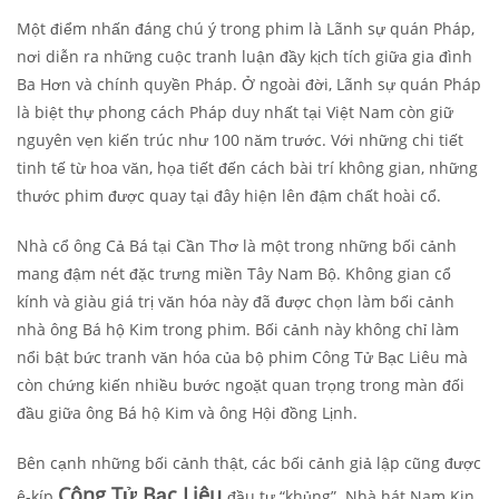
Một điểm nhấn đáng chú ý trong phim là Lãnh sự quán Pháp,
nơi diễn ra những cuộc tranh luận đầy kịch tích giữa gia đình
Ba Hơn và chính quyền Pháp. Ở ngoài đời, Lãnh sự quán Pháp
là biệt thự phong cách Pháp duy nhất tại Việt Nam còn giữ
nguyên vẹn kiến trúc như 100 năm trước. Với những chi tiết
tinh tế từ hoa văn, họa tiết đến cách bài trí không gian, những
thước phim được quay tại đây hiện lên đậm chất hoài cổ.
Nhà cổ ông Cả Bá tại Cần Thơ là một trong những bối cảnh
mang đậm nét đặc trưng miền Tây Nam Bộ. Không gian cổ
kính và giàu giá trị văn hóa này đã được chọn làm bối cảnh
nhà ông Bá hộ Kim trong phim. Bối cảnh này không chỉ làm
nổi bật bức tranh văn hóa của bộ phim Công Tử Bạc Liêu mà
còn chứng kiến nhiều bước ngoặt quan trọng trong màn đối
đầu giữa ông Bá hộ Kim và ông Hội đồng Lịnh.
Bên cạnh những bối cảnh thật, các bối cảnh giả lập cũng được
Công Tử Bạc Liêu
ê-kíp
đầu tư “khủng”. Nhà hát Nam Kin