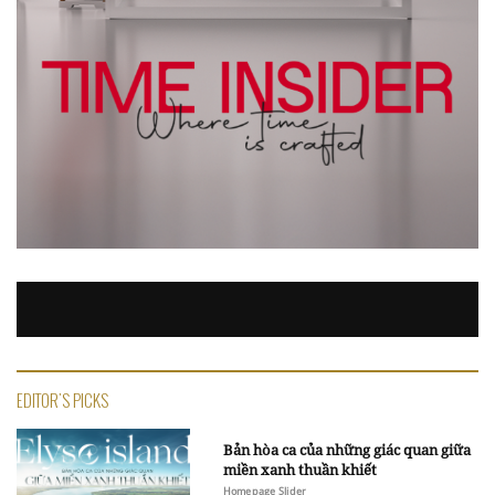
EDITOR'S PICKS
Bản hòa ca của những giác quan giữa
miền xanh thuần khiết
Homepage Slider