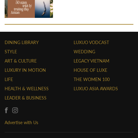
DINING LIBRARY
LUXUO VODCAST
STYLE
WEDDING
ART & CULTURE
LEGACY VIETNAM
LUXURY IN MOTION
HOUSE OF LUXE
LIFE
THE WOMEN 100
HEALTH & WELLNESS
LUXUO ASIA AWARDS
LEADER & BUSINESS
Advertise with Us