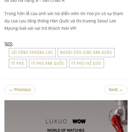
Trong hôn lễ của anh với nữ diễn viên Im Yoo-jin có sự tham
dự của cựu tổng thống Hàn Quốc và thị trưởng Seoul Lee
Myung-bak với vai trò khách mời VIP.
TAGS:
LỐI SỐNG THƯỢNG LƯU
NGƯỜI SIÊU GIÀU HÀN QUỐC
TỶ PHÚ
TỶ PHÚ HÀN QUỐC
TỶ PHÚ THẾ GIỚI
←
Previous
Next
→