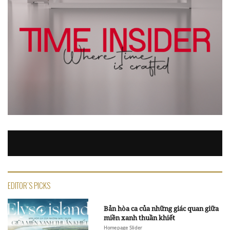
EDITOR'S PICKS
Bản hòa ca của những giác quan giữa
miền xanh thuần khiết
Homepage Slider