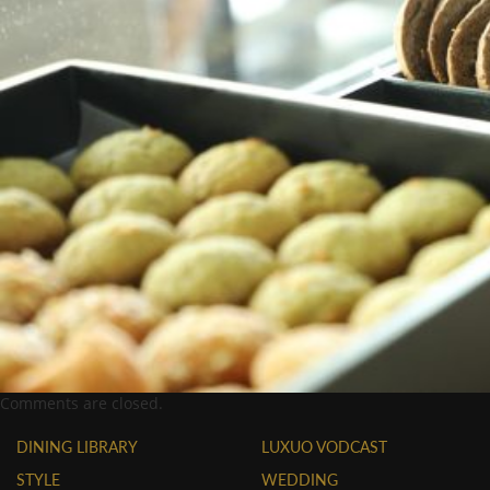
Comments are closed.
DINING LIBRARY
LUXUO VODCAST
STYLE
WEDDING