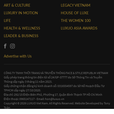
ART & CULTURE
LEGACY VIETNAM
LUXURY IN MOTION
HOUSE OF LUXE
LIFE
THE WOMEN 100
HEALTH & WELLNESS
LUXUO ASIA AWARDS
LEADER & BUSINESS
Advertise with Us
CÔNG TY TNHH THỜI TRANG VÀ TRUYỀN THÔNG FACE & STYLE REPUBLIK VIETNAM
Giấy phép trang thông tin điện tử số 24/GP-STTTT do Sở Thông Tin và Truyền
Thông cấp ngày 3 tháng 11 năm 2023.
Giấy chứng nhận đăng ký kinh doanh số: 0316554597 do Sở Kế Hoạch Đầu Tư
TPHCM cấp ngày 27/10/2020.
Địa chỉ: 292/15 Điện Biên Phủ, Phường 17, Quận Bình Thạnh TP Hồ Chí Minh
Điện thoại: 0965147117 - Email:
hon@luxuo.vn
Copyright © 2026 LUXUO Viet Nam. All Rights Reserved. Website Developed by
Tony
Toàn