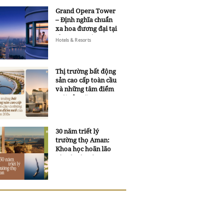
Grand Opera Tower
– Định nghĩa chuẩn
xa hoa đương đại tại
Sheraton Saigon
Hotels & Resorts
Grand Opera Hotel
Thị trường bất động
sản cao cấp toàn cầu
và những tâm điểm
mới của năm 2026
30 năm triết lý
trường thọ Aman:
Khoa học hoãn lão
và trí tuệ ngàn xưa