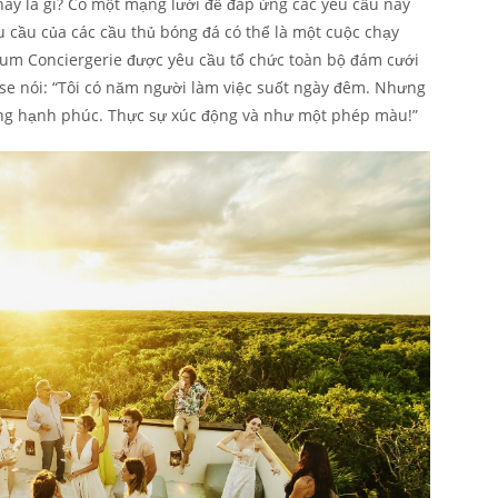
này là gì? Có một mạng lưới để đáp ứng các yêu cầu này
u cầu của các cầu thủ bóng đá có thể là một cuộc chạy
mium Conciergerie được yêu cầu tổ chức toàn bộ đám cưới
sse nói: “Tôi có năm người làm việc suốt ngày đêm. Nhưng
ùng hạnh phúc. Thực sự xúc động và như một phép màu!”