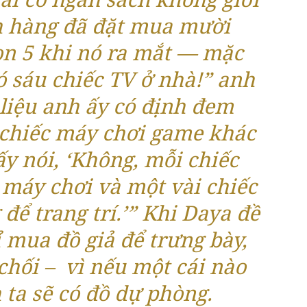
h hàng đã đặt mua mười
ion 5 khi nó ra mắt — mặc
ó sáu chiếc TV ở nhà!” anh
i liệu anh ấy có định đem
 chiếc máy chơi game khác
y nói, ‘Không, mỗi chiếc
 máy chơi và một vài chiếc
 để trang trí.’” Khi Daya đề
 mua đồ giả để trưng bày,
chối – vì nếu một cái nào
 ta sẽ có đồ dự phòng.