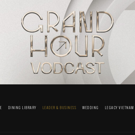
FE
DINING LIBRARY
LEADER & BUSINESS
WEDDING
LEGACY VIETNAM