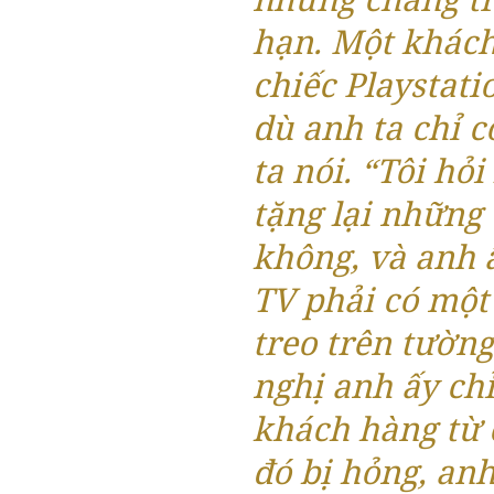
hạn. Một khác
chiếc Playstat
dù anh ta chỉ c
ta nói. “Tôi hỏ
tặng lại những
không, và anh ấ
TV phải có một
treo trên tường
nghị anh ấy chỉ
khách hàng từ 
đó bị hỏng, anh