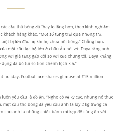
các cầu thủ bóng đá “hay lo lắng hơn, theo kinh nghiệm
các khách hàng khác. “Một số từng trải qua những trải
c biệt bị lừa đảo họ khi họ chưa nổi tiếng.” Chẳng hạn,
 của một câu lạc bộ lớn ở châu Âu nói với Daya rằng anh
ng với giá tăng gấp đôi so với của chúng tôi. Daya khẳng
 dụng đã bỏ túi số tiền chênh lệch kia.”
 luôn yêu cầu là đồ ăn. “Nghe có vẻ kỳ cục, nhưng nó thực
ần, một cầu thủ bóng đá yêu cầu anh ta lấy 2 kg trứng cá
àm cho anh ta những chiếc bánh mì kẹp để cùng ăn với