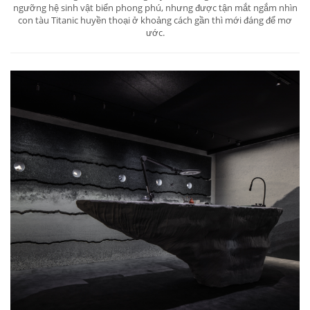
ngưỡng hệ sinh vật biển phong phú, nhưng được tận mắt ngắm nhìn
con tàu Titanic huyền thoại ở khoảng cách gần thì mới đáng để mơ
ước.