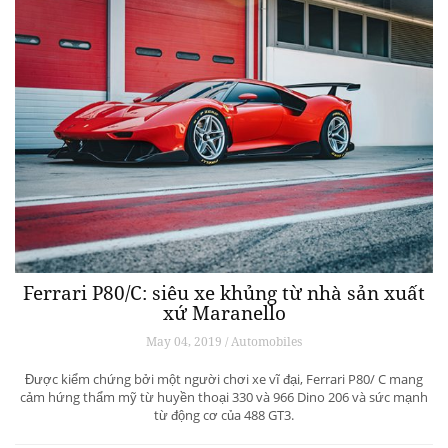
Ferrari P80/C: siêu xe khủng từ ​​nhà sản xuất
xứ Maranello
May 04, 2019 / Automobiles
Được kiểm chứng bởi một người chơi xe vĩ đại, Ferrari P80/ C mang
cảm hứng thẩm mỹ từ huyền thoại 330 và 966 Dino 206 và sức mạnh
từ động cơ của 488 GT3.