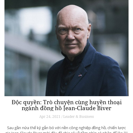
Độc quyền: Trò chuyện cùng huyền thoại
ngành đồng hồ Jean-Claude Biver
Apr 24, 2021 / Leader & Business
Sau gần nửa thế kỷ gắn bó với nền công nghiệp đồng hồ, chiến lược
gia Jean-Claude Biver mới đây đã chia sẻ về tầm nhìn cá nhân để lèo lái