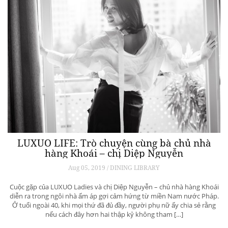
LUXUO LIFE: Trò chuyện cùng bà chủ nhà
hàng Khoái – chị Diệp Nguyễn
Aug 05, 2019 / DINING LIBRARY
Cuộc gặp của LUXUO Ladies và chị Diệp Nguyễn – chủ nhà hàng Khoái
diễn ra trong ngôi nhà ấm áp gợi cảm hứng từ miền Nam nước Pháp.
Ở tuổi ngoài 40, khi mọi thứ đã đủ đầy, người phụ nữ ấy chia sẻ rằng
nếu cách đây hơn hai thập kỷ không tham […]