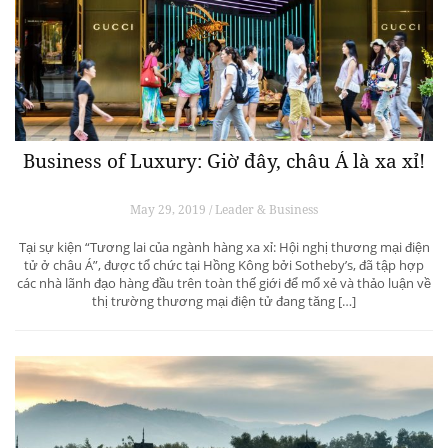
Business of Luxury: Giờ đây, châu Á là xa xỉ!
May 29, 2019 / Leader & Business
Tại sự kiện “Tương lai của ngành hàng xa xỉ: Hội nghị thương mại điện
tử ở châu Á”, được tổ chức tại Hồng Kông bởi Sotheby’s, đã tập hợp
các nhà lãnh đạo hàng đầu trên toàn thế giới để mổ xẻ và thảo luận về
thị trường thương mại điện tử đang tăng […]