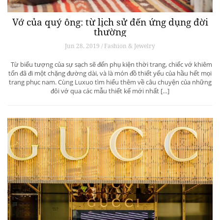
Vớ của quý ông: từ lịch sử đến ứng dụng đời
thường
Jun 28, 2019 / Fashion & Jewelry
Từ biểu tượng của sự sạch sẽ đến phụ kiện thời trang, chiếc vớ khiêm
tốn đã đi một chặng đường dài, và là món đồ thiết yếu của hầu hết mọi
trang phục nam. Cùng Luxuo tìm hiểu thêm về câu chuyện của những
đôi vớ qua các mẫu thiết kế mới nhất […]