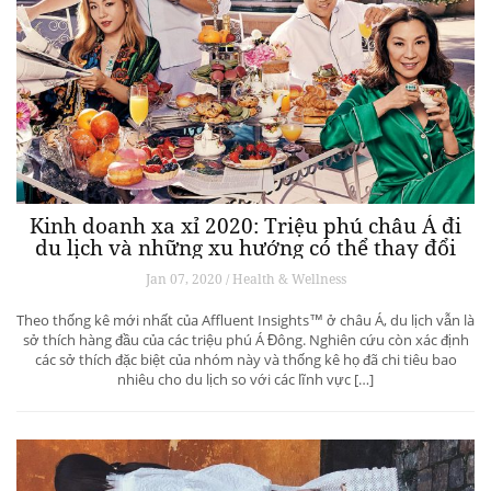
Kinh doanh xa xỉ 2020: Triệu phú châu Á đi
du lịch và những xu hướng có thể thay đổi
ngành du lịch thượng lưu
Jan 07, 2020 / Health & Wellness
Theo thống kê mới nhất của Affluent Insights™ ở châu Á, du lịch vẫn là
sở thích hàng đầu của các triệu phú Á Đông. Nghiên cứu còn xác định
các sở thích đặc biệt của nhóm này và thống kê họ đã chi tiêu bao
nhiêu cho du lịch so với các lĩnh vực […]