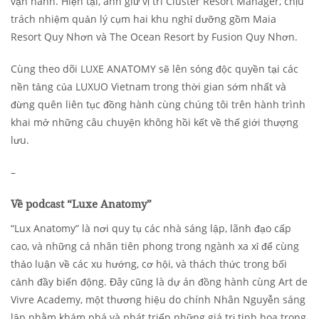
vận hành. Hiện tại, anh giữ vị trí Cluster Resort Manager, chịu
trách nhiệm quản lý cụm hai khu nghỉ dưỡng gồm Maia
Resort Quy Nhơn và The Ocean Resort by Fusion Quy Nhơn.
Cùng theo dõi LUXE ANATOMY sẽ lên sóng độc quyền tại các
nền tảng của LUXUO Vietnam trong thời gian sớm nhất và
đừng quên liên tục đồng hành cùng chúng tôi trên hành trình
khai mở những câu chuyện không hồi kết về thế giới thượng
lưu.
–
Về podcast “Luxe Anatomy”
“Lux Anatomy” là nơi quy tụ các nhà sáng lập, lãnh đạo cấp
cao, và những cá nhân tiên phong trong ngành xa xỉ để cùng
thảo luận về các xu hướng, cơ hội, và thách thức trong bối
cảnh đầy biến động. Đây cũng là dự án đồng hành cùng Art de
Vivre Academy, một thương hiệu do chính Nhân Nguyễn sáng
lập nhằm khám phá và phát triển những giá trị tinh hoa trong