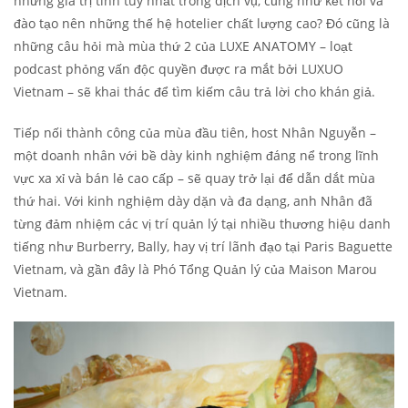
những giá trị tinh túy nhất trong dịch vụ, cũng như kết nối và
đào tạo nên những thế hệ hotelier chất lượng cao? Đó cũng là
những câu hỏi mà mùa thứ 2 của LUXE ANATOMY – loạt
podcast phỏng vấn độc quyền được ra mắt bởi LUXUO
Vietnam – sẽ khai thác để tìm kiếm câu trả lời cho khán giả.
Tiếp nối thành công của mùa đầu tiên, host Nhân Nguyễn –
một doanh nhân với bề dày kinh nghiệm đáng nể trong lĩnh
vực xa xỉ và bán lẻ cao cấp – sẽ quay trở lại để dẫn dắt mùa
thứ hai. Với kinh nghiệm dày dặn và đa dạng, anh Nhân đã
từng đảm nhiệm các vị trí quản lý tại nhiều thương hiệu danh
tiếng như Burberry, Bally, hay vị trí lãnh đạo tại Paris Baguette
Vietnam, và gần đây là Phó Tổng Quản lý của Maison Marou
Vietnam.