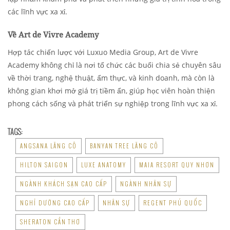
các lĩnh vực xa xỉ.
Về Art de Vivre Academy
Hợp tác chiến lược với Luxuo Media Group, Art de Vivre
Academy không chỉ là nơi tổ chức các buổi chia sẻ chuyên sâu
về thời trang, nghệ thuật, ẩm thực, và kinh doanh, mà còn là
không gian khơi mở giá trị tiềm ẩn, giúp học viên hoàn thiện
phong cách sống và phát triển sự nghiệp trong lĩnh vực xa xỉ.
TAGS:
ANGSANA LĂNG CÔ
BANYAN TREE LĂNG CÔ
HILTON SAIGON
LUXE ANATOMY
MAIA RESORT QUY NHƠN
NGÀNH KHÁCH SẠN CAO CẤP
NGÀNH NHÂN SỰ
NGHỈ DƯỠNG CAO CẤP
NHÂN SỰ
REGENT PHÚ QUỐC
SHERATON CẦN THƠ