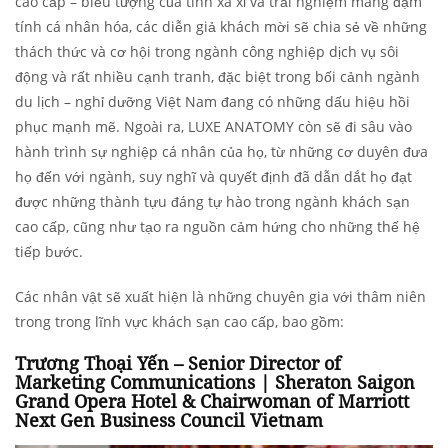
cao cấp – biểu tượng của tính xa xỉ và trải nghiệm mang đậm
tính cá nhân hóa, các diễn giả khách mời sẽ chia sẻ về những
thách thức và cơ hội trong ngành công nghiệp dịch vụ sôi
động và rất nhiều cạnh tranh, đặc biệt trong bối cảnh ngành
du lịch – nghỉ dưỡng Việt Nam đang có những dấu hiệu hồi
phục mạnh mẽ. Ngoài ra, LUXE ANATOMY còn sẽ đi sâu vào
hành trình sự nghiệp cá nhân của họ, từ những cơ duyên đưa
họ đến với ngành, suy nghĩ và quyết định đã dẫn dắt họ đạt
được những thành tựu đáng tự hào trong ngành khách sạn
cao cấp, cũng như tạo ra nguồn cảm hứng cho những thế hệ
tiếp bước.
Các nhân vật sẽ xuất hiện là những chuyên gia với thâm niên
trong trong lĩnh vực khách sạn cao cấp, bao gồm:
Trương Thoại Yến – Senior Director of
Marketing Communications | Sheraton Saigon
Grand Opera Hotel & Chairwoman of Marriott
Next Gen Business Council Vietnam