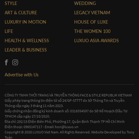
STYLE
WEDDING
ART & CULTURE
LEGACY VIETNAM
LUXURY IN MOTION
HOUSE OF LUXE
LIFE
THE WOMEN 100
HEALTH & WELLNESS
LUXUO ASIA AWARDS
LEADER & BUSINESS
Advertise with Us
CÔNG TY TNHH THỜI TRANG VÀ TRUYỀN THÔNG FACE & STYLE REPUBLIK VIETNAM
Giấy phép trang thông tin điện tử số 24/GP-STTTT do Sở Thông Tin và Truyền
Thông cấp ngày 3 tháng 11 năm 2023.
Giấy chứng nhận đăng ký kinh doanh số: 0316554597 do Sở Kế Hoạch Đầu Tư
TPHCM cấp ngày 27/10/2020.
Địa chỉ: 292/15 Điện Biên Phủ, Phường 17, Quận Bình Thạnh TP Hồ Chí Minh
Điện thoại: 0965147117 - Email:
hon@luxuo.vn
Copyright © 2026 LUXUO Viet Nam. All Rights Reserved. Website Developed by
Tony
Toàn