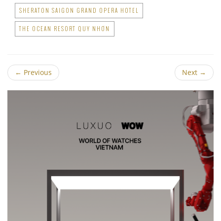
SHERATON SAIGON GRAND OPERA HOTEL
THE OCEAN RESORT QUY NHƠN
←
Previous
Next
→