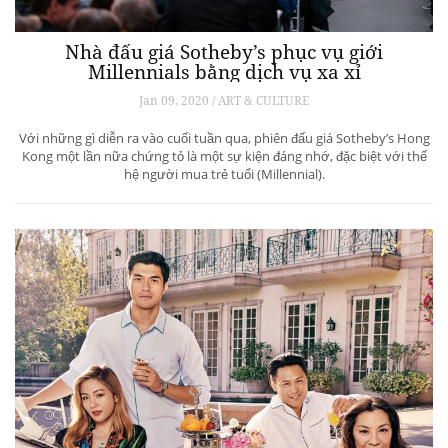
Nhà đấu giá Sotheby’s phục vụ giới
Millennials bằng dịch vụ xa xỉ
Jan 09, 2020 / ART & CULTURE
Với những gì diễn ra vào cuối tuần qua, phiên đấu giá Sotheby’s Hong
Kong một lần nữa chứng tỏ là một sự kiện đáng nhớ, đặc biệt với thế
hệ người mua trẻ tuổi (Millennial).