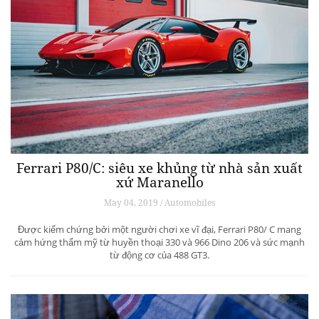
Ferrari P80/C: siêu xe khủng từ ​​nhà sản xuất
xứ Maranello
May 04, 2019 / Automobiles
Được kiểm chứng bởi một người chơi xe vĩ đại, Ferrari P80/ C mang
cảm hứng thẩm mỹ từ huyền thoại 330 và 966 Dino 206 và sức mạnh
từ động cơ của 488 GT3.