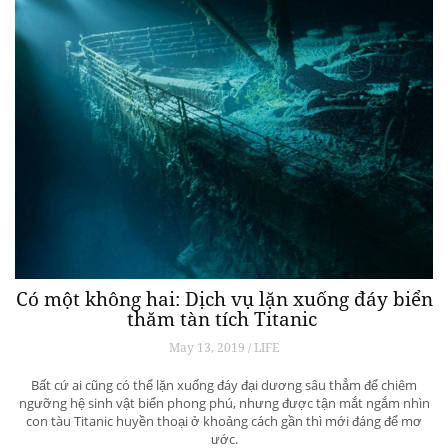
Có một không hai: Dịch vụ lặn xuống đáy biển
thăm tàn tích Titanic
May 13, 2019 / LIFE
Bất cứ ai cũng có thể lặn xuống đáy đại dương sâu thẳm để chiêm
ngưỡng hệ sinh vật biển phong phú, nhưng được tận mắt ngắm nhìn
con tàu Titanic huyền thoại ở khoảng cách gần thì mới đáng để mơ
ước.