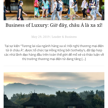
Business of Luxury: Giờ đây, châu Á là xa xỉ!
May 29, 2019 / Leader & Business
Tại sự kiện “Tương lai của ngành hàng xa xỉ: Hội nghị thương mại điện
tử ở châu Á”, được tổ chức tại Hồng Kông bởi Sotheby’s, đã tập hợp
các nhà lãnh đạo hàng đầu trên toàn thế giới để mổ xẻ và thảo luận về
thị trường thương mại điện tử đang tăng […]