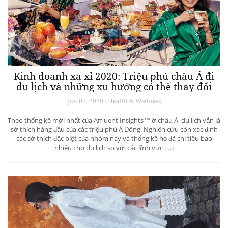
Kinh doanh xa xỉ 2020: Triệu phú châu Á đi
du lịch và những xu hướng có thể thay đổi
ngành du lịch thượng lưu
Jan 07, 2020 / Health & Wellness
Theo thống kê mới nhất của Affluent Insights™ ở châu Á, du lịch vẫn là
sở thích hàng đầu của các triệu phú Á Đông. Nghiên cứu còn xác định
các sở thích đặc biệt của nhóm này và thống kê họ đã chi tiêu bao
nhiêu cho du lịch so với các lĩnh vực […]