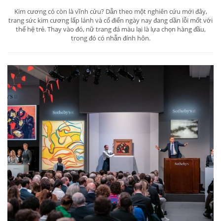
Kim cương có còn là vĩnh cửu? Dẫn theo một nghiên cứu mới đây,
trang sức kim cương lấp lánh và cổ điển ngày nay đang dần lỗi mốt với
thế hệ trẻ. Thay vào đó, nữ trang đá màu lại là lựa chọn hàng đầu,
trong đó có nhẫn đính hôn.