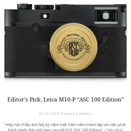
Editor’s Pick: Leica M10-P “ASC 100 Edition”
Jul 09, 2019 / Fashion & Jewelry
Hiệp hội nhiếp ảnh Mỹ kỷ niệm một trăm năm thành lập với việc phát
hành phiên bản giới hạn Leica M10-P “ASC 100 Edition” – “Ur-Leica”