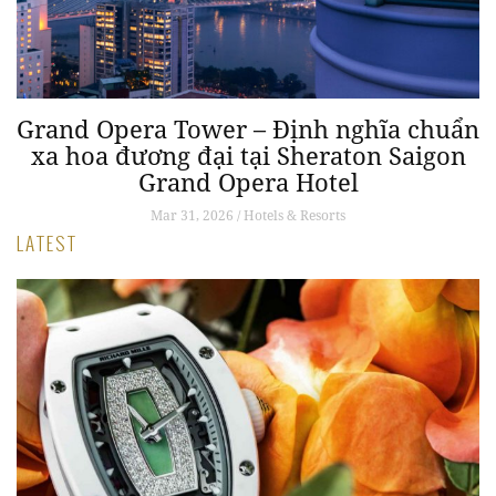
Grand Opera Tower – Định nghĩa chuẩn
G
xa hoa đương đại tại Sheraton Saigon
Grand Opera Hotel
Mar 31, 2026 / Hotels & Resorts
LATEST