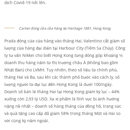
dịch Covid-19 nổi lên.
Cartier đóng cửa cửa hàng tại Heritage 1881, Hong Kong.
Prada đóng cửa cửa hàng vào tháng Hai, Valentino cắt giảm số
lượng cửa hàng đại diện tại Harbour City (Tiêm Sa Chủy). Công
ty tư vấn Nikkei cho biết Hong Kong từng đóng góp khoảng ⅓
doanh thu hàng năm từ thị trường châu Á (không bao gồm
Nhật Bản) cho LVMH. Tuy nhiên, theo số liệu từ chính phủ,
tháng Hai và Ba, sau khi các thành phố bước vào cách ly, số
lượng người từ đại lục đến Hong Kong là dưới 100/ngày.
Doanh số bán lẻ tháng Hai tại Hong Kong giảm kỷ lục – 44%
xuống còn 2,93 tỷ USD. Xa xỉ phẩm là lĩnh vực bị ảnh hưởng
nặng nề nhất – doanh số hàng tháng của đồng hồ, trang sức
và quà tặng cao cấp đã giảm 58% trong tháng Một và Hai so
với cùng kỳ năm ngoái.