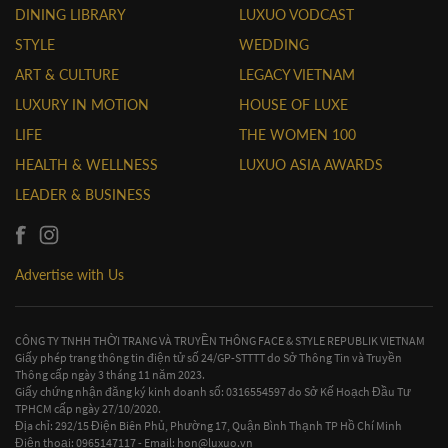
DINING LIBRARY
LUXUO VODCAST
STYLE
WEDDING
ART & CULTURE
LEGACY VIETNAM
LUXURY IN MOTION
HOUSE OF LUXE
LIFE
THE WOMEN 100
HEALTH & WELLNESS
LUXUO ASIA AWARDS
LEADER & BUSINESS
Advertise with Us
CÔNG TY TNHH THỜI TRANG VÀ TRUYỀN THÔNG FACE & STYLE REPUBLIK VIETNAM
Giấy phép trang thông tin điện tử số 24/GP-STTTT do Sở Thông Tin và Truyền
Thông cấp ngày 3 tháng 11 năm 2023.
Giấy chứng nhận đăng ký kinh doanh số: 0316554597 do Sở Kế Hoạch Đầu Tư
TPHCM cấp ngày 27/10/2020.
Địa chỉ: 292/15 Điện Biên Phủ, Phường 17, Quận Bình Thạnh TP Hồ Chí Minh
Điện thoại: 0965147117 - Email:
hon@luxuo.vn