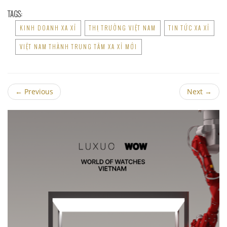
TAGS:
KINH DOANH XA XỈ
THỊ TRƯỜNG VIỆT NAM
TIN TỨC XA XỈ
VIỆT NAM THÀNH TRUNG TÂM XA XỈ MỚI
←
Previous
Next
→