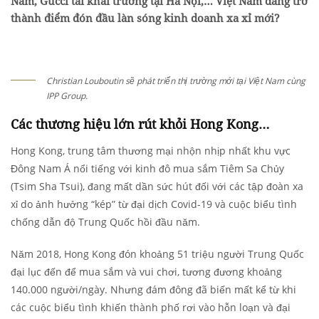
Nam, Gucci tái khai trương tại Hà Nội,… Việt Nam đang trở
thành điểm đón đầu làn sóng kinh doanh xa xỉ mới?
Christian Louboutin sẽ phát triển thị trường mới tại Việt Nam cùng
IPP Group.
Các thương hiệu lớn rút khỏi Hong Kong…
Hong Kong, trung tâm thương mại nhộn nhịp nhất khu vực
Đông Nam Á nổi tiếng với kinh đô mua sắm Tiêm Sa Chủy
(Tsim Sha Tsui), đang mất dần sức hút đối với các tập đoàn xa
xỉ do ảnh hưởng “kép” từ đại dịch Covid-19 và cuộc biểu tình
chống dẫn độ Trung Quốc hồi đầu năm.
Năm 2018, Hong Kong đón khoảng 51 triệu người Trung Quốc
đại lục đến để mua sắm và vui chơi, tương đương khoảng
140.000 người/ngày. Nhưng đám đông đã biến mất kể từ khi
các cuộc biểu tình khiến thành phố rơi vào hỗn loạn và đại