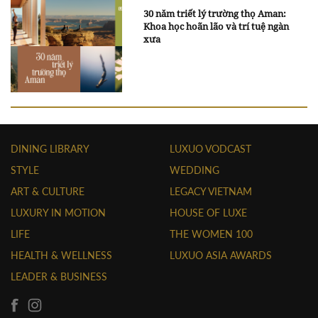
30 năm triết lý trường thọ Aman:
Khoa học hoãn lão và trí tuệ ngàn
xưa
DINING LIBRARY
LUXUO VODCAST
STYLE
WEDDING
ART & CULTURE
LEGACY VIETNAM
LUXURY IN MOTION
HOUSE OF LUXE
LIFE
THE WOMEN 100
HEALTH & WELLNESS
LUXUO ASIA AWARDS
LEADER & BUSINESS