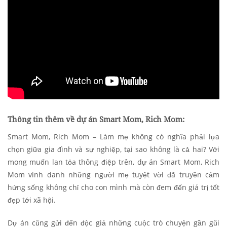
Thông tin thêm về dự án Smart Mom, Rich Mom:
Smart Mom, Rich Mom – Làm mẹ không có nghĩa phải lựa
chọn giữa gia đình và sự nghiệp, tại sao không là cả hai? Với
mong muốn lan tỏa thông điệp trên, dự án Smart Mom, Rich
Mom vinh danh những người mẹ tuyệt vời đã truyền cảm
hứng sống không chỉ cho con mình mà còn đem đến giá trị tốt
đẹp tới xã hội.
Dự án cũng gửi đến độc giả những cuộc trò chuyện gần gũi