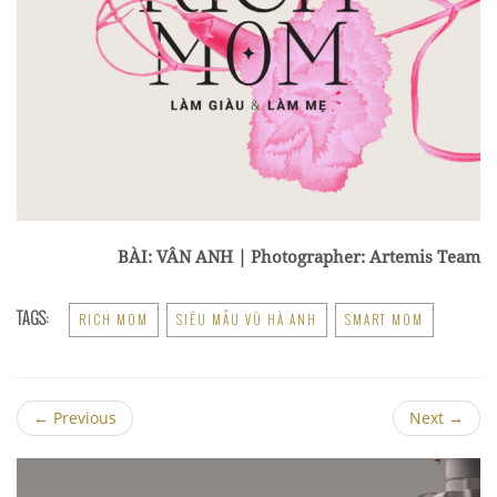
BÀI: VÂN ANH | Photographer: Artemis Team
TAGS:
RICH MOM
SIÊU MẪU VŨ HÀ ANH
SMART MOM
←
Previous
Next
→