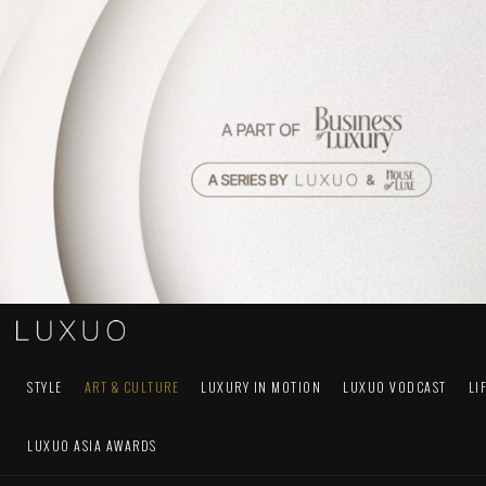
STYLE
ART & CULTURE
LUXURY IN MOTION
LUXUO VODCAST
LI
LUXUO ASIA AWARDS