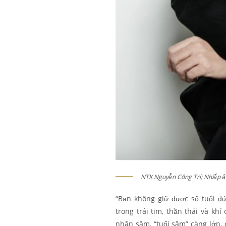
NTK Nguyễn Công Trí; Nhiếp ả
“Bạn không giữ được số tuổi đ
trong trái tim, thần thái và kh
nhân sâm, “tuổi sâm” càng lớn, 