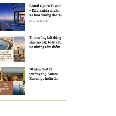
Grand Opera Tower
– Định nghĩa chuẩn
xa hoa đương đại tại
Sheraton Saigon
Hotels & Resorts
Grand Opera Hotel
Thị trường bất động
sản cao cấp toàn cầu
và những tâm điểm
mới của năm 2026
30 năm triết lý
trường thọ Aman:
Khoa học hoãn lão
và trí tuệ ngàn xưa