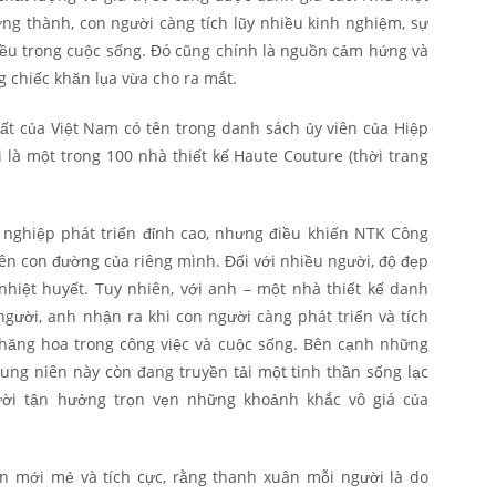
ởng thành, con người càng tích lũy nhiều kinh nghiệm, sự
điều trong cuộc sống. Đó cũng chính là nguồn cảm hứng và
 chiếc khăn lụa vừa cho ra mắt.
ất của Việt Nam có tên trong danh sách ủy viên của Hiệp
i là một trong 100 nhà thiết kế Haute Couture (thời trang
ự nghiệp phát triển đỉnh cao, nhưng điều khiến NTK Công
rên con đường của riêng mình. Đối với nhiều người, độ đẹp
 nhiệt huyết. Tuy nhiên, với anh – một nhà thiết kế danh
 người, anh nhận ra khi con người càng phát triển và tích
 thăng hoa trong công việc và cuộc sống. Bên cạnh những
ung niên này còn đang truyền tải một tinh thần sống lạc
ời tận hưởng trọn vẹn những khoảnh khắc vô giá của
n mới mẻ và tích cực, rằng thanh xuân mỗi người là do