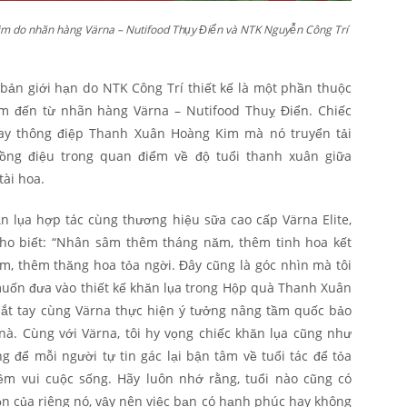
m do nhãn hàng Värna – Nutifood Thụy Điển và NTK Nguyễn Công Trí
 bản giới hạn do NTK Công Trí thiết kế là một phần thuộc
 đến từ nhãn hàng Värna – Nutifood Thuỵ Điển. Chiếc
hay thông điệp Thanh Xuân Hoàng Kim mà nó truyển tải
ồng điệu trong quan điểm về độ tuổi thanh xuân giữa
tài hoa.
hăn lụa hợp tác cùng thương hiệu sữa cao cấp Värna Elite,
cho biết: “Nhân sâm thêm tháng năm, thêm tinh hoa kết
, thêm thăng hoa tỏa ngời. Đây cũng là góc nhìn mà tôi
muốn đưa vào thiết kế khăn lụa trong Hộp quà Thanh Xuân
bắt tay cùng Värna thực hiện ý tưởng nâng tầm quốc bảo
nà. Cùng với Värna, tôi hy vọng chiếc khăn lụa cũng như
 để mỗi người tự tin gác lại bận tâm về tuổi tác để tỏa
ềm vui cuộc sống. Hãy luôn nhớ rằng, tuổi nào cũng có
 của riêng nó, vậy nên việc bạn có hạnh phúc hay không