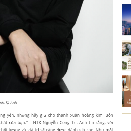
nh: Kỳ Anh
ứng yên, nhưng hãy giữ cho thanh xuân hoàng kim luôn
í chất của bạn.” – NTK Nguyễn Công Trí. Anh tin rằng, với
chất lượng và giá trị sẽ càng được đánh giá cao. Như một