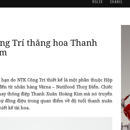
ROLEX
CHANEL
ông Trí thăng hoa Thanh
im
i hạn do NTK Công Trí thiết kế là một phần thuộc Hộp
n từ nhãn hàng Värna – Nutifood Thuỵ Điển. Chiếc
 hay thông điệp Thanh Xuân Hoàng Kim mà nó truyển
sự đồng điệu trong quan điểm về độ tuổi thanh xuân
iết kế tài hoa.