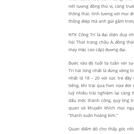
nét tương đồng thú vị, càng trư
thông thái, tinh tường với mọi 
thông điệp mà anh gửi gắm trong
NTK Công Trí là đại diện duy nh
hội Thời trang châu Á, đồng thờ
may mặc cao cấp) đương đại.
Bước vào độ tuổi tứ tuần với s
Trí hài lòng nhất là đứng vững t
nhất là 18 – 20 với sức trẻ đầy
tiếng, khi trải qua hơn nửa đời
luỹ nhiều trải nghiệm lại càng
dấu mốc thành công, quý ông tr
quan và khuyến khích mọi ngư
“thanh xuân hoàng kim.”
Quan điểm đó cho thấy góc nhì