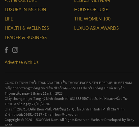
ART & CULTURE
LEGACY VIETNAM
LUXURY IN MOTION
HOUSE OF LUXE
LIFE
THE WOMEN 100
HEALTH & WELLNESS
LUXUO ASIA AWARDS
LEADER & BUSINESS
Advertise with Us
CÔNG TY TNHH THỜI TRANG VÀ TRUYỀN THÔNG FACE & STYLE REPUBLIK VIETNAM
Giấy phép trang thông tin điện tử số 24/GP-STTTT do Sở Thông Tin và Truyền
Thông cấp ngày 3 tháng 11 năm 2023.
Giấy chứng nhận đăng ký kinh doanh số: 0316554597 do Sở Kế Hoạch Đầu Tư
TPHCM cấp ngày 27/10/2020.
Địa chỉ: 292/15 Điện Biên Phủ, Phường 17, Quận Bình Thạnh TP Hồ Chí Minh
Điện thoại: 0965147117 - Email:
hon@luxuo.vn
Copyright © 2026 LUXUO Viet Nam. All Rights Reserved. Website Developed by
Tony
Toàn
Contact Us
|
Terms & Conditions
|
Privacy Policy