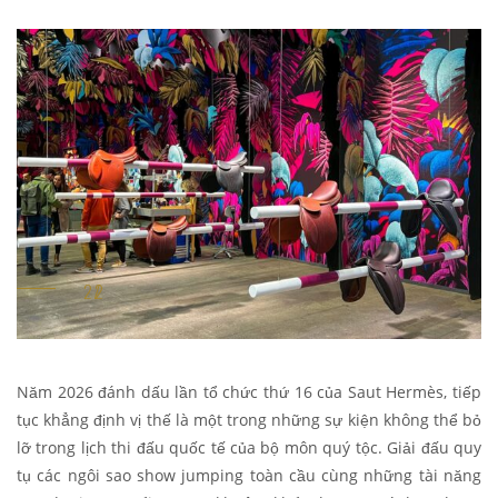
Năm 2026 đánh dấu lần tổ chức thứ 16 của Saut Hermès, tiếp
tục khẳng định vị thế là một trong những sự kiện không thể bỏ
lỡ trong lịch thi đấu quốc tế của bộ môn quý tộc. Giải đấu quy
tụ các ngôi sao show jumping toàn cầu cùng những tài năng