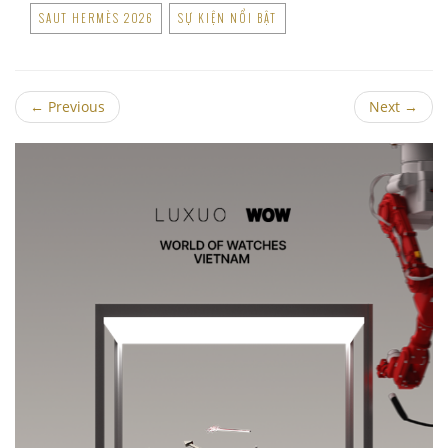
SAUT HERMÈS 2026
SỰ KIỆN NỔI BẬT
←
Previous
Next
→