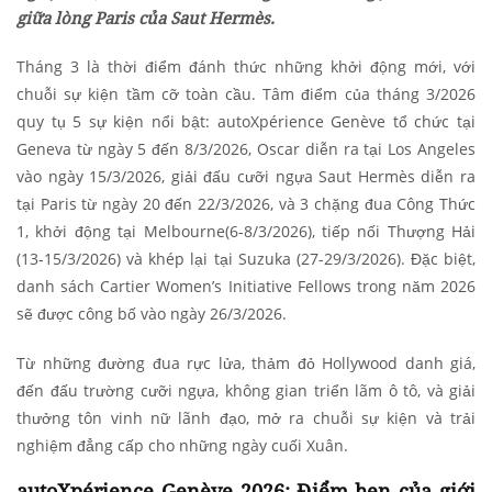
giữa lòng Paris của Saut Hermès.
Tháng 3 là thời điểm đánh thức những khởi động mới, với
chuỗi sự kiện tầm cỡ toàn cầu. Tâm điểm của tháng 3/2026
quy tụ 5 sự kiện nổi bật: autoXpérience Genève tổ chức tại
Geneva từ ngày 5 đến 8/3/2026, Oscar diễn ra tại Los Angeles
vào ngày 15/3/2026, giải đấu cưỡi ngựa Saut Hermès diễn ra
tại Paris từ ngày 20 đến 22/3/2026, và 3 chặng đua Công Thức
1, khởi động tại Melbourne(6-8/3/2026), tiếp nối Thượng Hải
(13-15/3/2026) và khép lại tại Suzuka (27-29/3/2026). Đặc biệt,
danh sách Cartier Women’s Initiative Fellows trong năm 2026
sẽ được công bố vào ngày 26/3/2026.
Từ những đường đua rực lửa, thảm đỏ Hollywood danh giá,
đến đấu trường cưỡi ngựa, không gian triển lãm ô tô, và giải
thưởng tôn vinh nữ lãnh đạo, mở ra chuỗi sự kiện và trải
nghiệm đẳng cấp cho những ngày cuối Xuân.
autoXpérience Genève 2026: Điểm hẹn của giới