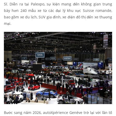
Sĩ. Diễn ra tại Palexpo, sự kiện mang đến không gian trưng
bày hơn 240 mẫu xe từ các đại lý khu vực Suisse romande,
bao gồm xe du lịch, SUV gia đình, xe điện đô thị đến xe thương
mại.
Bước sang năm 2026, autoXpérience Genève trở lại với lần tổ