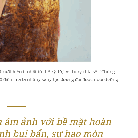
uất hiện ít nhất từ thế kỷ 19,” Astbury chia sẻ. “Chúng
 cổ điển, mà là những sáng tạo đương đại được nuôi dưỡng
n ám ảnh với bề mặt hoàn
nh bụi bẩn, sự hao mòn