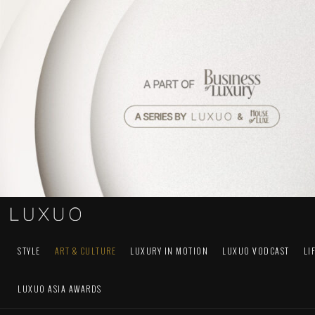
STYLE
ART & CULTURE
LUXURY IN MOTION
LUXUO VODCAST
LI
LUXUO ASIA AWARDS