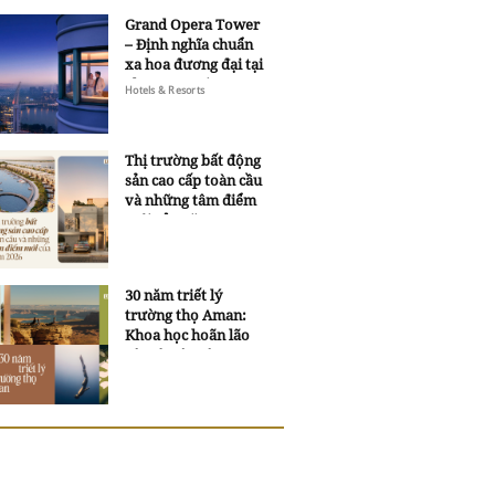
Grand Opera Tower
– Định nghĩa chuẩn
xa hoa đương đại tại
Sheraton Saigon
Hotels & Resorts
Grand Opera Hotel
Thị trường bất động
sản cao cấp toàn cầu
và những tâm điểm
mới của năm 2026
30 năm triết lý
trường thọ Aman:
Khoa học hoãn lão
và trí tuệ ngàn xưa