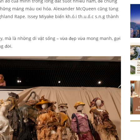
n áo của mình trong lòng đất suốt nhiều năm, để chúng
 những mảng màu oxi hóa. Alexander McQueen cũng từng
ghland Rape. Issey Miyake biến kh.ó.i th.u.ố.c s.n.g thành
y, mà là những di vật sống – vừa đẹp vừa mong manh, gợi
g đời.