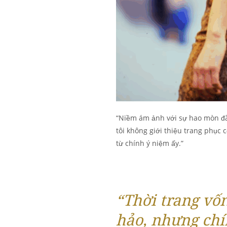
“Niềm ám ảnh với sự hao mòn đã x
tôi không giới thiệu trang phục
từ chính ý niệm ấy.”
“Thời trang vố
hảo, nhưng chí