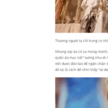
Thường người ta chỉ trưng ra nhữ
Nhưng váy áo có sự mong manh, d
quần áo mục nát” tưởng như đi n
vốn được đào tạo để ngăn chặn s
đó lại là cách để nhìn thấy “vẻ đẹ