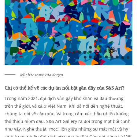
Một bức tranh của Kongo.
Chị có thể kể về các dự án nổi bật gần đây của S&S Art?
Trong năm 2021, đại dịch vẫn gây khó khăn và đau thương
trên thế giới, và cả ở Việt Nam. Khi đã nói đến nghệ thuật,
chúng ta nói về cảm xúc. Và trong cảm xúc, hẳn nhiên không
thể thiếu niềm đau. S&S Art Gallery ra đời trong một bối cảnh
như vậy. Nghệ thuật “mọc” lên giữa những sự mất mát và hy
sinh trong nhiều đợt dịch vừa qua tại Sài Gòn nói riêng và Việt