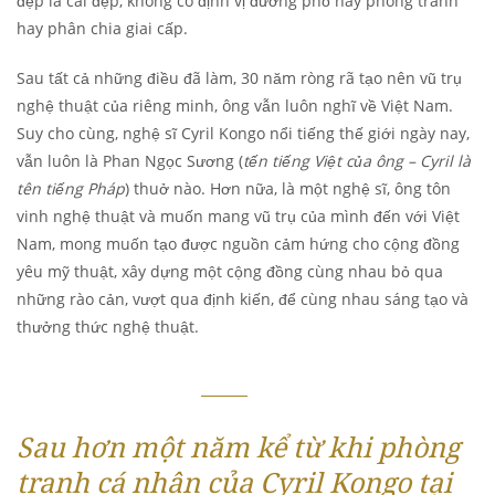
đẹp là cái đẹp, không có định vị đường phố hay phòng tranh
hay phân chia giai cấp.
Sau tất cả những điều đã làm, 30 năm ròng rã tạo nên vũ trụ
nghệ thuật của riêng minh, ông vẫn luôn nghĩ về Việt Nam.
Suy cho cùng, nghệ sĩ Cyril Kongo nổi tiếng thế giới ngày nay,
vẫn luôn là Phan Ngọc Sương (
tến tiếng Việt của ông – Cyril là
tên tiếng Pháp
) thuở nào. Hơn nữa, là một nghệ sĩ, ông tôn
vinh nghệ thuật và muốn mang vũ trụ của mình đến với Việt
Nam, mong muốn tạo được nguồn cảm hứng cho cộng đồng
yêu mỹ thuật, xây dựng một cộng đồng cùng nhau bỏ qua
những rào cản, vượt qua định kiến, để cùng nhau sáng tạo và
thưởng thức nghệ thuật.
Sau hơn một năm kể từ khi phòng
tranh cá nhân của Cyril Kongo tại