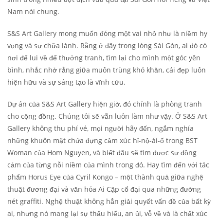
Nam nói chung.
S&S Art Gallery mong muốn đóng một vai nhỏ như là niềm hy
vọng và sự chữa lành. Rằng ở đây trong lòng Sài Gòn, ai đó có
nơi để lui về để thưởng tranh, tìm lại cho mình một góc yên
bình, nhắc nhở rằng giữa muôn trùng khó khăn, cái đẹp luôn
hiện hữu và sự sáng tạo là vĩnh cửu.
Dự án của S&S Art Gallery hiện giờ, đó chính là phòng tranh
cho cộng đồng. Chúng tôi sẽ vẫn luôn làm như vậy. Ở S&S Art
Gallery không thu phí vé, mọi người hãy đến, ngắm nghía
những khuôn mặt chứa đựng cảm xúc hỉ-nộ-ái-ố trong BST
Woman của Hom Nguyen, và biết đâu sẽ tìm được sự đồng
cảm của từng nỗi niềm của mình trong đó. Hay tìm đến với tác
phẩm Horus Eye của Cyril Kongo – một thành quả giữa nghệ
thuật đương đại và văn hóa Ai Cập cổ đại qua những đường
nét graffiti. Nghệ thuật không hẳn giải quyết vấn đề của bất kỳ
ai, nhưng nó mang lại sự thấu hiểu, an ủi, vỗ về và là chất xúc