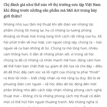
Chị đánh giá như thế nào về thị trường sưu tập Việt Nam
khi đứng trước những sản phẩm mà S&S Art trưng bày
giới thiệu?
Những nhà sưu tầm mỹ thuật khi đối diện với những tác
phẩm chúng tôi mang lại, họ có những tư tưởng phóng
khoáng và thoải mái trong từng tính cách rất riêng của họ. Xã
hội phát triển về mọi mặt, con người cũng vậy, chúng ta – loài
người về cơ bản không đi lùi. Chúng ta mở lòng hơn, nhiều
cảm thông hơn, ít dần đi những phán xét, vì trong xã hội
chúng ta đã có những cá nhân mạnh mẽ hơn, dũng cảm hơn
để thể hiện bản chất thật sự, giảm đi dối lừa và che đậy – điều
đó đã thúc đẩy cảm xúc và lối nghĩ của chúng ta phải “thoát”
ra khỏi lối mòn – biết chấp nhận và mở rộng tư duy. Đó là về
phương diện con người – xã hội, điều đó tác động đến một
phần không nhỏ đến cách tiếp nhận những phong cách nghệ
thuật mới – không chỉ là những phong cách mỹ thuật cổ điển
mới có thể hút hồn người thưởng tranh. Mà những nghệ sĩ