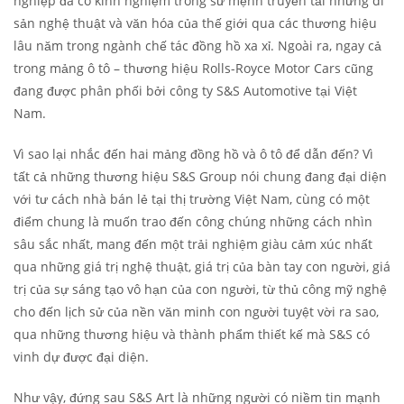
nghiệp đã có kinh nghiệm trong sứ mệnh truyền tải những di
sản nghệ thuật và văn hóa của thế giới qua các thương hiệu
lâu năm trong ngành chế tác đồng hồ xa xỉ. Ngoài ra, ngay cả
trong mảng ô tô – thương hiệu Rolls-Royce Motor Cars cũng
đang được phân phối bởi công ty S&S Automotive tại Việt
Nam.
Vì sao lại nhắc đến hai mảng đồng hồ và ô tô để dẫn đến? Vì
tất cả những thương hiệu S&S Group nói chung đang đại diện
với tư cách nhà bán lẻ tại thị trường Việt Nam, cùng có một
điểm chung là muốn trao đến công chúng những cách nhìn
sâu sắc nhất, mang đến một trải nghiệm giàu cảm xúc nhất
qua những giá trị nghệ thuật, giá trị của bàn tay con người, giá
trị của sự sáng tạo vô hạn của con người, từ thủ công mỹ nghệ
cho đến lịch sử của nền văn minh con người tuyệt vời ra sao,
qua những thương hiệu và thành phẩm thiết kế mà S&S có
vinh dự được đại diện.
Như vậy, đứng sau S&S Art là những người có niềm tin mạnh