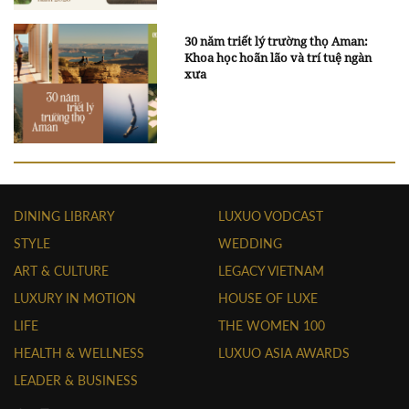
30 năm triết lý trường thọ Aman:
Khoa học hoãn lão và trí tuệ ngàn
xưa
DINING LIBRARY
LUXUO VODCAST
STYLE
WEDDING
ART & CULTURE
LEGACY VIETNAM
LUXURY IN MOTION
HOUSE OF LUXE
LIFE
THE WOMEN 100
HEALTH & WELLNESS
LUXUO ASIA AWARDS
LEADER & BUSINESS