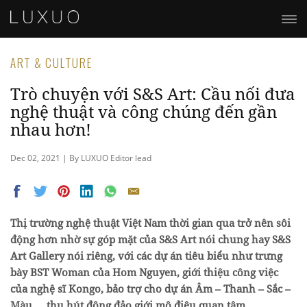
ART & CULTURE
Trò chuyện với S&S Art: Cầu nối đưa
nghệ thuật và công chúng đến gần
nhau hơn!
Dec 02, 2021 | By LUXUO Editor lead
Thị trường nghệ thuật Việt Nam thời gian qua trở nên sôi
động hơn nhờ sự góp mặt của S&S Art nói chung hay S&S
Art Gallery nói riêng, với các dự án tiêu biểu như trưng
bày BST Woman của Hom Nguyen, giới thiệu công việc
của nghệ sĩ Kongo, bảo trợ cho dự án Âm – Thanh – Sắc –
Màu,… thu hút đông đảo giới mộ điệu quan tâm.