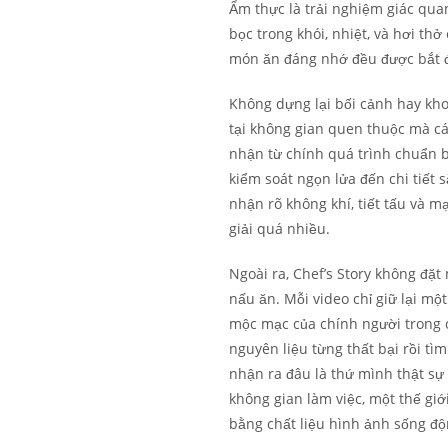
Ẩm thực là trải nghiệm giác qua
bọc trong khói, nhiệt, và hơi thở
món ăn đáng nhớ đều được bắt đầ
Không dựng lại bối cảnh hay kho
tại không gian quen thuộc mà c
nhận từ chính quá trình chuẩn bị
kiểm soát ngọn lửa đến chi tiết
nhận rõ không khí, tiết tấu và 
giải quá nhiều.
Ngoài ra, Chef’s Story không đặ
nấu ăn. Mỗi video chỉ giữ lại mộ
mộc mạc của chính người trong cu
nguyên liệu từng thất bại rồi tì
nhận ra đâu là thứ mình thật sự
không gian làm việc, một thế giớ
bằng chất liệu hình ảnh sống độ