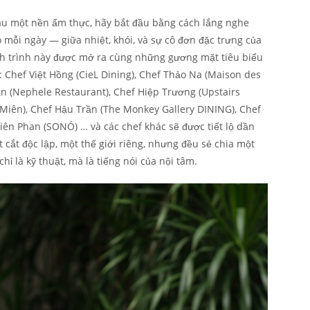
âu một nền ẩm thực, hãy bắt đầu bằng cách lắng nghe
mỗi ngày — giữa nhiệt, khói, và sự cô đơn đặc trưng của
nh trình này được mở ra cùng những gương mặt tiêu biểu
 Chef Việt Hồng (CieL Dining), Chef Thảo Na (Maison des
ận (Nephele Restaurant), Chef Hiệp Trương (Upstairs
Miên), Chef Hậu Trần (The Monkey Gallery DINING), Chef
iên Phan (SONÓ) … và các chef khác sẽ được tiết lộ dần
t cắt độc lập, một thế giới riêng, nhưng đều sẻ chia một
 là kỹ thuật, mà là tiếng nói của nội tâm.