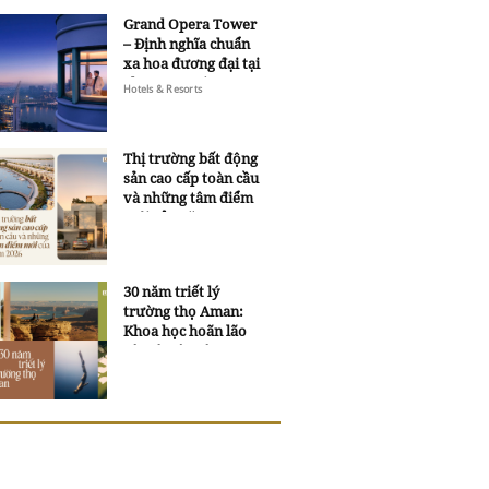
Grand Opera Tower
– Định nghĩa chuẩn
xa hoa đương đại tại
Sheraton Saigon
Hotels & Resorts
Grand Opera Hotel
Thị trường bất động
sản cao cấp toàn cầu
và những tâm điểm
mới của năm 2026
30 năm triết lý
trường thọ Aman:
Khoa học hoãn lão
và trí tuệ ngàn xưa