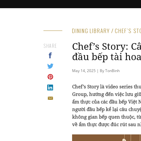
DINING LIBRARY / CHEF'S S
Chef’s Story: 
SHARE
đầu bếp tài ho
May 14, 2025 | By TonBinh
Chef’s Story là video series 
Group, hướng đến việc lưu giữ
ẩm thực của các đầu bếp Việt 
người đầu bếp kể lại câu chu
không gian bếp quen thuộc, t
về ẩm thực được đúc rút sau 