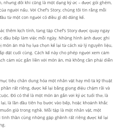
n, nhưng đôi khi cũng là một dạng ký ức – được gói ghém,
 của người nấu. Với Chef’s Story, chúng tôi tin rằng mỗi
u từ một con người có điều gì đó đáng kể.
ác thêm kịch tính, từng tập Chef’s Story được quay ngay
ác đầu bếp làm việc mỗi ngày. Những hình ảnh được ghi
 món ăn mà họ lựa chọn kể lại từ cách xử lý nguyên liệu,
 sắp đặt cuối cùng. Cách kể này cho phép người xem cảm
mạch cảm xúc gắn liền với món ăn, mà không cần phải diễn
t mục tiêu chân dung hóa một nhân vật hay mô tả kỹ thuật
t phần rất riêng, được kể lại bằng giọng điệu chậm rãi và
ộc. Đó có thể là một món ăn gắn với ký ức tuổi thơ, là
m lại, là lần đầu tiên họ bước vào bếp, hoặc khoảnh khắc
 muốn giữ trong nghề. Mỗi tập là một nhân vật, một
i tinh thần cùng những gập ghềnh rất riêng được kể lại
ng.