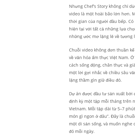
Nhưng Chef’s Story không chỉ dừn
video là một hoài bão lớn hơn. M
thời gian của người đầu bếp. Có
hiện tại với tất cả những lựa ch
những ước mơ lặng lẽ về tương l
Chuỗi video không đơn thuần kể
về văn hóa ẩm thực Việt Nam. Ở 
cách sống động, chân thực và gi
một lời gợi nhắc về chiều sâu 
lặng thầm gìn giữ điều đó.
Dự án được đầu tư sản xuất bởi 
định kỳ một tập mỗi tháng trên
Vietnam. Mỗi tập dài từ 5–7 phút
món gì ngon ở đâu”. Đây là chu
một di sản sống, và muốn nghe 
đó mỗi ngày.