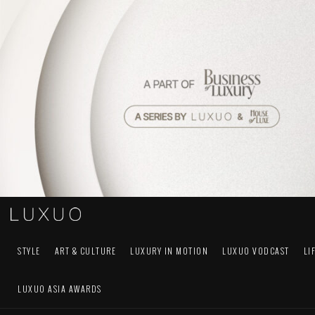
STYLE
ART & CULTURE
LUXURY IN MOTION
LUXUO VODCAST
LI
LUXUO ASIA AWARDS