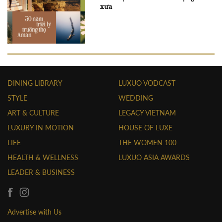
xưa
DINING LIBRARY
LUXUO VODCAST
STYLE
WEDDING
ART & CULTURE
LEGACY VIETNAM
LUXURY IN MOTION
HOUSE OF LUXE
LIFE
THE WOMEN 100
HEALTH & WELLNESS
LUXUO ASIA AWARDS
LEADER & BUSINESS
Advertise with Us