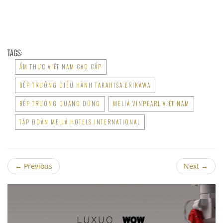
TAGS:
ẨM THỰC VIỆT NAM CAO CẤP
BẾP TRƯỞNG ĐIỀU HÀNH TAKAHISA ERIKAWA
BẾP TRƯỞNG QUANG DŨNG
MELIÁ VINPEARL VIỆT NAM
TẬP ĐOÀN MELIÁ HOTELS INTERNATIONAL
←
Previous
Next
→