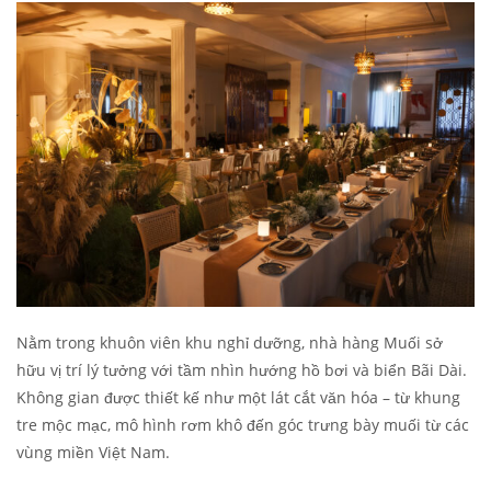
Nằm trong khuôn viên khu nghỉ dưỡng, nhà hàng Muối sở
hữu vị trí lý tưởng với tầm nhìn hướng hồ bơi và biển Bãi Dài.
Không gian được thiết kế như một lát cắt văn hóa – từ khung
tre mộc mạc, mô hình rơm khô đến góc trưng bày muối từ các
vùng miền Việt Nam.