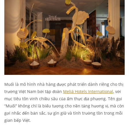
Muối là mô hình nhà hàng được phát triển dành riêng cho thị
trường Việt Nam bởi tập đoàn
Meliá Hotels International
, với
mục tiêu tôn vinh chiều sâu của ẩm thực địa phương. Tên gọi
“Muối” không chỉ là biểu tượng cho nền tảng hương vị, mà còn
gợi nhắc đến bản sắc, sự gìn giữ và tính trường tồn trong mỗi
gian bếp Việt.