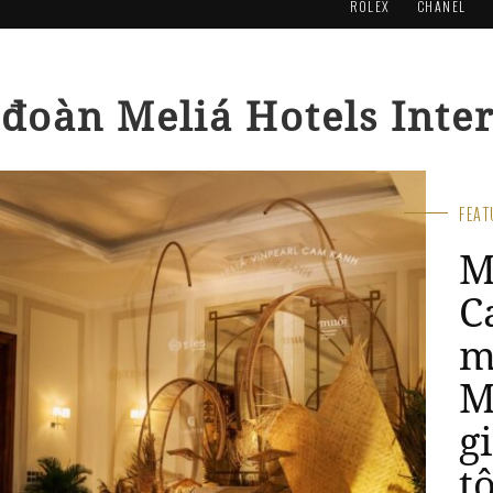
ROLEX
CHANEL
 đoàn Meliá Hotels Inte
FEA
M
C
m
M
g
t