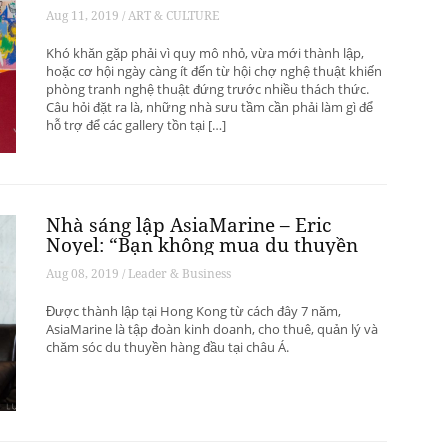
phát triển? – Phần 1
Aug 11, 2019 / ART & CULTURE
Khó khăn gặp phải vì quy mô nhỏ, vừa mới thành lập,
hoặc cơ hội ngày càng ít đến từ hội chợ nghệ thuật khiến
phòng tranh nghệ thuật đứng trước nhiều thách thức.
Câu hỏi đặt ra là, những nhà sưu tầm cần phải làm gì để
hỗ trợ để các gallery tồn tại […]
Nhà sáng lập AsiaMarine – Eric
Noyel: “Bạn không mua du thuyền
để đầu tư sinh lời”
Aug 08, 2019 / Leader & Business
Được thành lập tại Hong Kong từ cách đây 7 năm,
AsiaMarine là tập đoàn kinh doanh, cho thuê, quản lý và
chăm sóc du thuyền hàng đầu tại châu Á.