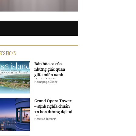
R'S PICKS
Bản hòa ca của
những giác quan
giữa miền xanh
thuần khiết
Homepage Slider
Grand Opera Tower
– Định nghĩa chuẩn
xa hoa đương đại tại
Sheraton Saigon
Hotels & Resorts
Grand Opera Hotel