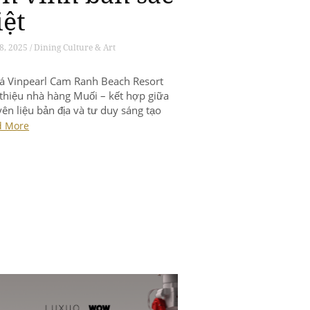
iệt
8, 2025 / Dining Culture & Art
á Vinpearl Cam Ranh Beach Resort
 thiệu nhà hàng Muối – kết hợp giữa
ên liệu bản địa và tư duy sáng tạo
g đại.
d More