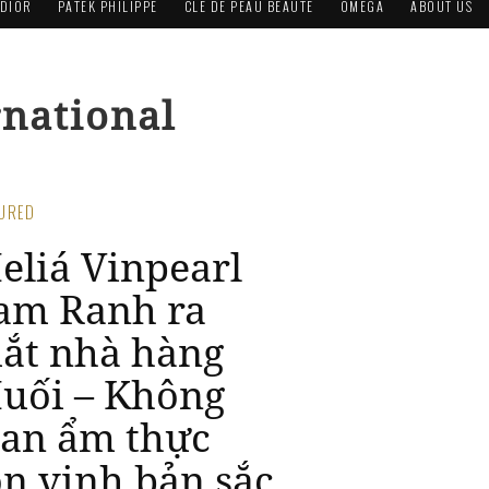
DIOR
PATEK PHILIPPE
CLÉ DE PEAU BEAUTÉ
OMEGA
ABOUT US
rnational
TURED
eliá Vinpearl
am Ranh ra
ắt nhà hàng
uối – Không
ian ẩm thực
ôn vinh bản sắc