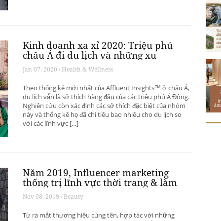
Kinh doanh xa xỉ 2020: Triệu phú
châu Á đi du lịch và những xu
hướng có thể thay đổi ngành du
Jan 07, 2020 / Health & Wellness
lịch thượng lưu
Theo thống kê mới nhất của Affluent Insights™ ở châu Á,
du lịch vẫn là sở thích hàng đầu của các triệu phú Á Đông.
Nghiên cứu còn xác định các sở thích đặc biệt của nhóm
này và thống kê họ đã chi tiêu bao nhiêu cho du lịch so
với các lĩnh vực […]
Năm 2019, Influencer marketing
thống trị lĩnh vực thời trang & làm
đẹp
Nov 08, 2019 / Beauty
Từ ra mắt thương hiệu cùng tên, hợp tác với những