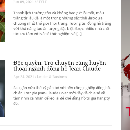
Jun 09, 2021 / STYLE
Thanh lịch trường tồn và không bao giờ lỗi mốt, màu
trắng từ lâu đã là một trong những sắc thái được ưa
chuộng nhất thế giới thời trang. Tương tự, đồng hồ trắng
với khả năng tạo ấn tượng đặc biệt được nhiều nhà chế
tác lưu tâm với vô số thử nghiệm về […]
Độc quyền: Trò chuyện cùng huyền
thoại ngành đồng hồ Jean-Claude
Biver
Apr 24, 2021 / Leader & Business
Sau gần nửa thế kỷ gắn bó với nền công nghiệp đồng hồ,
chiến lược gia Jean-Claude Biver mới đây đã chia sẻ về
tầm nhìn cá nhân để lèo lái đế chế đồng hồ trị giá hàng tỷ
đô.