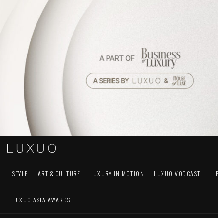
STYLE
ART & CULTURE
LUXURY IN MOTION
LUXUO VODCAST
LI
LUXUO ASIA AWARDS