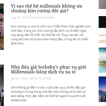
Vì sao thế hệ millenials không ưa
chuộng kim cương đắt giá?
Aug 12, 2020 / Fashion & Jewelry
Kim cương có còn là vĩnh cửu? Dẫn theo một nghiên cứu
mới đây, trang sức kim cương lấp lánh và cổ điển ngày
nay đang dần lỗi mốt với thế hệ trẻ. Thay vào đó, nữ
trang đá màu lại là lựa chọn hàng đầu, trong đó có nhẫn
EDITO
đính hôn.
Nhà đấu giá Sotheby’s phục vụ giới
Millennials bằng dịch vụ xa xỉ
Jan 09, 2020 / ART & CULTURE
Với những gì diễn ra vào cuối tuần qua, phiên đấu giá
Sotheby’s Hong Kong một lần nữa chứng tỏ là một sự
kiện đáng nhớ, đặc biệt với thế hệ người mua trẻ tuổi
(Millennial).