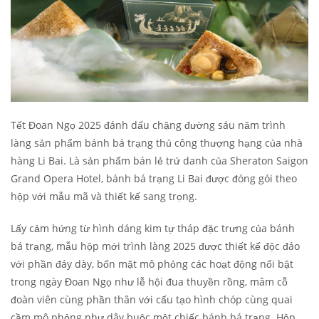
Tết Đoan Ngọ 2025 đánh dấu chặng đường sáu năm trình
làng sản phẩm bánh bá trạng thủ công thượng hạng của nhà
hàng Li Bai. Là sản phẩm bán lẻ trứ danh của Sheraton Saigon
Grand Opera Hotel, bánh bá trạng Li Bai được đóng gói theo
hộp với mẫu mã và thiết kế sang trọng.
Lấy cảm hứng từ hình dáng kim tự tháp đặc trưng của bánh
bá trạng, mẫu hộp mới trình làng 2025 được thiết kế độc đáo
với phần đáy dày, bốn mặt mô phỏng các hoạt động nổi bật
trong ngày Đoan Ngọ như lễ hội đua thuyền rồng, mâm cỗ
đoàn viên cùng phần thân với cấu tạo hình chóp cùng quai
cầm mô phỏng như dây buộc một chiếc bánh bá trạng. Hộp