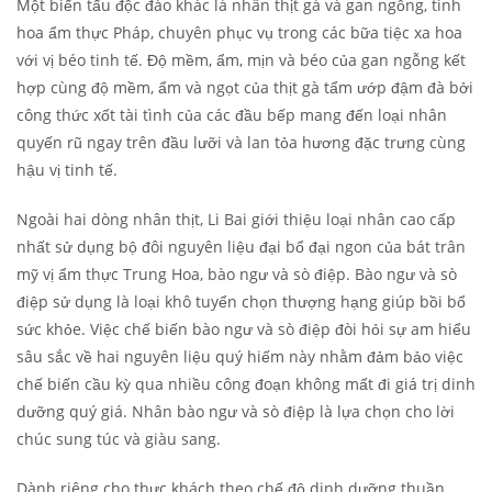
Một biến tấu độc đáo khác là nhân thịt gà và gan ngỗng, tinh
hoa ẩm thực Pháp, chuyên phục vụ trong các bữa tiệc xa hoa
với vị béo tinh tế. Độ mềm, ẩm, mịn và béo của gan ngỗng kết
hợp cùng độ mềm, ẩm và ngọt của thịt gà tẩm ướp đậm đà bởi
công thức xốt tài tình của các đầu bếp mang đến loại nhân
quyến rũ ngay trên đầu lưỡi và lan tỏa hương đặc trưng cùng
hậu vị tinh tế.
Ngoài hai dòng nhân thịt, Li Bai giới thiệu loại nhân cao cấp
nhất sử dụng bộ đôi nguyên liệu đại bổ đại ngon của bát trân
mỹ vị ẩm thực Trung Hoa, bào ngư và sò điệp. Bào ngư và sò
điệp sử dụng là loại khô tuyển chọn thượng hạng giúp bồi bổ
sức khỏe. Việc chế biến bào ngư và sò điệp đòi hỏi sự am hiểu
sâu sắc về hai nguyên liệu quý hiếm này nhằm đảm bảo việc
chế biến cầu kỳ qua nhiều công đoạn không mất đi giá trị dinh
dưỡng quý giá. Nhân bào ngư và sò điệp là lựa chọn cho lời
chúc sung túc và giàu sang.
Dành riêng cho thực khách theo chế độ dinh dưỡng thuần