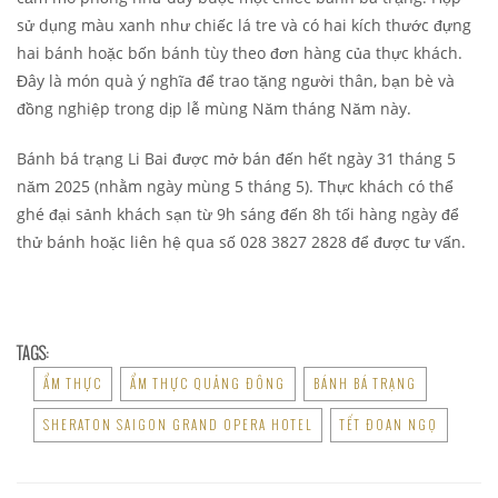
sử dụng màu xanh như chiếc lá tre và có hai kích thước đựng
hai bánh hoặc bốn bánh tùy theo đơn hàng của thực khách.
Đây là món quà ý nghĩa để trao tặng người thân, bạn bè và
đồng nghiệp trong dịp lễ mùng Năm tháng Năm này.
Bánh bá trạng Li Bai được mở bán đến hết ngày 31 tháng 5
năm 2025 (nhằm ngày mùng 5 tháng 5). Thực khách có thể
ghé đại sảnh khách sạn từ 9h sáng đến 8h tối hàng ngày để
thử bánh hoặc liên hệ qua số 028 3827 2828 để được tư vấn.
TAGS:
ẨM THỰC
ẨM THỰC QUẢNG ĐÔNG
BÁNH BÁ TRẠNG
SHERATON SAIGON GRAND OPERA HOTEL
TẾT ĐOAN NGỌ