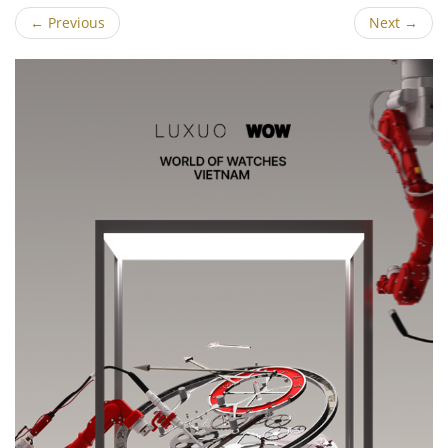
←
Previous
Next
→