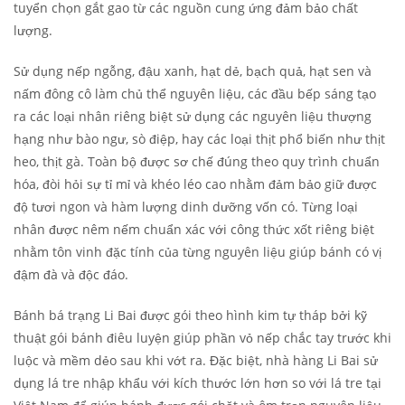
tuyển chọn gắt gao từ các nguồn cung ứng đảm bảo chất
lượng.
Sử dụng nếp ngỗng, đậu xanh, hạt dẻ, bạch quả, hạt sen và
nấm đông cô làm chủ thể nguyên liệu, các đầu bếp sáng tạo
ra các loại nhân riêng biệt sử dụng các nguyên liệu thượng
hạng như bào ngư, sò điệp, hay các loại thịt phổ biến như thịt
heo, thịt gà. Toàn bộ được sơ chế đúng theo quy trình chuẩn
hóa, đòi hỏi sự tỉ mỉ và khéo léo cao nhằm đảm bảo giữ được
độ tươi ngon và hàm lượng dinh dưỡng vốn có. Từng loại
nhân được nêm nếm chuẩn xác với công thức xốt riêng biệt
nhằm tôn vinh đặc tính của từng nguyên liệu giúp bánh có vị
đậm đà và độc đáo.
Bánh bá trạng Li Bai được gói theo hình kim tự tháp bởi kỹ
thuật gói bánh điêu luyện giúp phần vỏ nếp chắc tay trước khi
luộc và mềm dẻo sau khi vớt ra. Đặc biệt, nhà hàng Li Bai sử
dụng lá tre nhập khẩu với kích thước lớn hơn so với lá tre tại