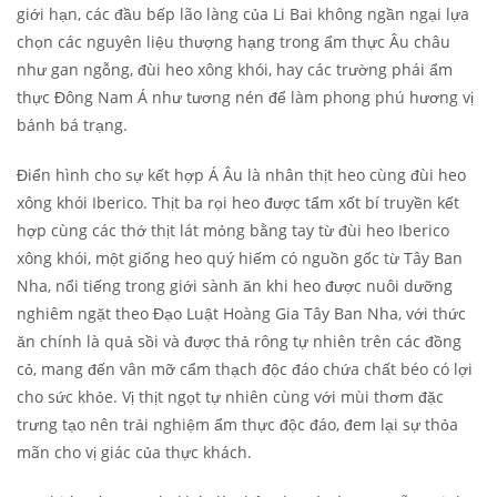
giới hạn, các đầu bếp lão làng của Li Bai không ngần ngại lựa
chọn các nguyên liệu thượng hạng trong ẩm thực Âu châu
như gan ngỗng, đùi heo xông khói, hay các trường phái ẩm
thực Đông Nam Á như tương nén để làm phong phú hương vị
bánh bá trạng.
Điển hình cho sự kết hợp Á Âu là nhân thịt heo cùng đùi heo
xông khói Iberico. Thịt ba rọi heo được tẩm xốt bí truyền kết
hợp cùng các thớ thịt lát mỏng bằng tay từ đùi heo Iberico
xông khói, một giống heo quý hiếm có nguồn gốc từ Tây Ban
Nha, nổi tiếng trong giới sành ăn khi heo được nuôi dưỡng
nghiêm ngặt theo Đạo Luật Hoàng Gia Tây Ban Nha, với thức
ăn chính là quả sồi và được thả rông tự nhiên trên các đồng
cỏ, mang đến vân mỡ cẩm thạch độc đáo chứa chất béo có lợi
cho sức khỏe. Vị thịt ngọt tự nhiên cùng với mùi thơm đặc
trưng tạo nên trải nghiệm ẩm thực độc đáo, đem lại sự thỏa
mãn cho vị giác của thực khách.