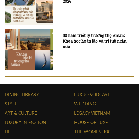
2026
30 năm triết lý trường thọ Aman:
Khoa học hoãn lão và trí tuệ ngàn
xưa
DINING LIBRARY
LUXUO VODCAST
STYLE
WEDDING
ART & CULTURE
LEGACY VIETNAM
LUXURY IN MOTION
HOUSE OF LUXE
LIFE
THE WOMEN 100