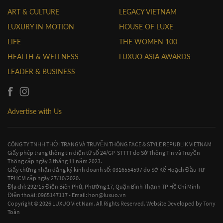
ART & CULTURE
LEGACY VIETNAM
LUXURY IN MOTION
HOUSE OF LUXE
LIFE
THE WOMEN 100
HEALTH & WELLNESS
LUXUO ASIA AWARDS
LEADER & BUSINESS
Advertise with Us
CÔNG TY TNHH THỜI TRANG VÀ TRUYỀN THÔNG FACE & STYLE REPUBLIK VIETNAM
Giấy phép trang thông tin điện tử số 24/GP-STTTT do Sở Thông Tin và Truyền
Thông cấp ngày 3 tháng 11 năm 2023.
Giấy chứng nhận đăng ký kinh doanh số: 0316554597 do Sở Kế Hoạch Đầu Tư
TPHCM cấp ngày 27/10/2020.
Địa chỉ: 292/15 Điện Biên Phủ, Phường 17, Quận Bình Thạnh TP Hồ Chí Minh
Điện thoại: 0965147117 - Email:
hon@luxuo.vn
Copyright © 2026 LUXUO Viet Nam. All Rights Reserved. Website Developed by
Tony
Toàn