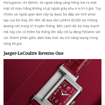
Portugieser chỉ 40mm. Vỏ ngoài bằng vàng hồng mở ra một
mặt số màu trắng không có gì ngoài giây phụ ở vị trí 6 giờ. Tuy
nhiên, vẻ ngoài giản đơn này lại được bù đắp với tính phức
tạp của bộ máy, khi IWC đã đưa vào calibre 82200 với những
đường nét trang trí truyền thống. Bên cạnh đó, bộ máy mạnh
mẽ này còn có thêm hệ thống lên dây cót tự động Pellaton với
các thành phần gốm, đảm bảo mức dự trữ năng lượng trong
vòng 60 giờ.
Jaeger-LeCoultre Reverso One