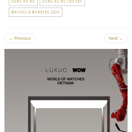
ĐỒNG HỒ NỮ
ĐỒNG HỒ NỮ CAO CẤP
WATCHES & WONDERS 2020
←
Previous
Next
→