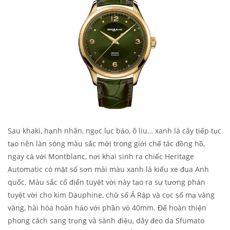
Sau khaki, hạnh nhân, ngọc lục bảo, ô liu… xanh lá cây tiếp tục
tạo nên làn sóng màu sắc mới trong giới chế tác đồng hồ,
ngay cả với Montblanc, nơi khai sinh ra chiếc Heritage
Automatic có mặt số sơn mài màu xanh lá kiểu xe đua Anh
quốc. Màu sắc cổ điển tuyệt vời này tạo ra sự tương phản
tuyệt vời cho kim Dauphine, chữ số Ả Rập và cọc số mạ vàng
vàng, hài hòa hoàn hảo với phần vỏ 40mm. Để hoàn thiện
phong cách sang trọng và sành điệu, dây đeo da Sfumato