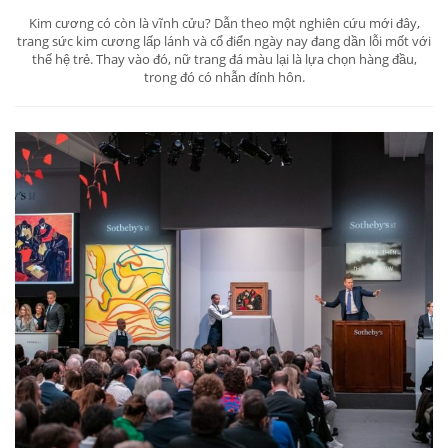
Kim cương có còn là vĩnh cửu? Dẫn theo một nghiên cứu mới đây,
trang sức kim cương lấp lánh và cổ điển ngày nay đang dần lỗi mốt với
thế hệ trẻ. Thay vào đó, nữ trang đá màu lại là lựa chọn hàng đầu,
trong đó có nhẫn đính hôn.