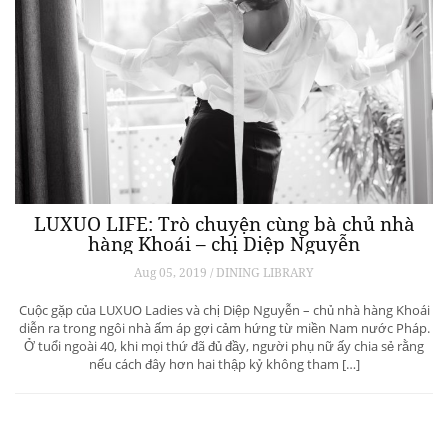
LUXUO LIFE: Trò chuyện cùng bà chủ nhà
hàng Khoái – chị Diệp Nguyễn
Aug 05, 2019 / DINING LIBRARY
Cuộc gặp của LUXUO Ladies và chị Diệp Nguyễn – chủ nhà hàng Khoái
diễn ra trong ngôi nhà ấm áp gợi cảm hứng từ miền Nam nước Pháp.
Ở tuổi ngoài 40, khi mọi thứ đã đủ đầy, người phụ nữ ấy chia sẻ rằng
nếu cách đây hơn hai thập kỷ không tham […]