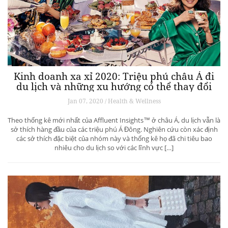
Kinh doanh xa xỉ 2020: Triệu phú châu Á đi
du lịch và những xu hướng có thể thay đổi
ngành du lịch thượng lưu
Jan 07, 2020 / Health & Wellness
Theo thống kê mới nhất của Affluent Insights™ ở châu Á, du lịch vẫn là
sở thích hàng đầu của các triệu phú Á Đông. Nghiên cứu còn xác định
các sở thích đặc biệt của nhóm này và thống kê họ đã chi tiêu bao
nhiêu cho du lịch so với các lĩnh vực […]