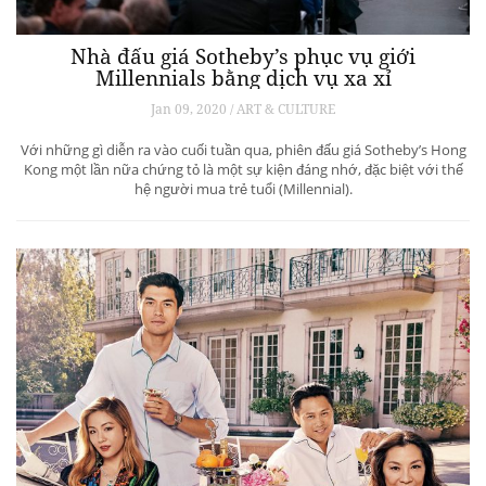
Nhà đấu giá Sotheby’s phục vụ giới
Millennials bằng dịch vụ xa xỉ
Jan 09, 2020 / ART & CULTURE
Với những gì diễn ra vào cuối tuần qua, phiên đấu giá Sotheby’s Hong
Kong một lần nữa chứng tỏ là một sự kiện đáng nhớ, đặc biệt với thế
hệ người mua trẻ tuổi (Millennial).