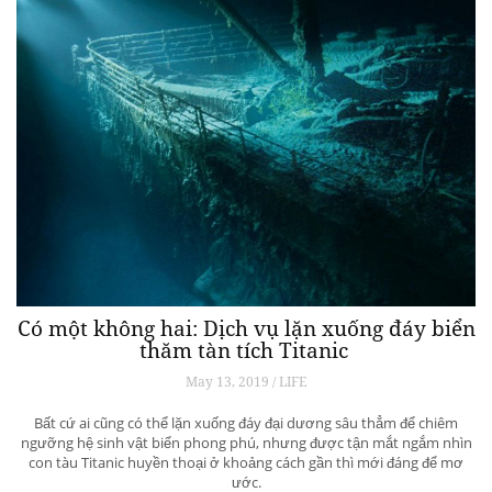
Có một không hai: Dịch vụ lặn xuống đáy biển
thăm tàn tích Titanic
May 13, 2019 / LIFE
Bất cứ ai cũng có thể lặn xuống đáy đại dương sâu thẳm để chiêm
ngưỡng hệ sinh vật biển phong phú, nhưng được tận mắt ngắm nhìn
con tàu Titanic huyền thoại ở khoảng cách gần thì mới đáng để mơ
ước.