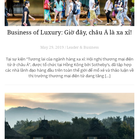
Business of Luxury: Giờ đây, châu Á là xa xỉ!
May 29, 2019 / Leader & Business
Tại sự kiện “Tương lai của ngành hàng xa xỉ: Hội nghị thương mại điện
tử ở châu Á”, được tổ chức tại Hồng Kông bởi Sotheby’s, đã tập hợp
các nhà lãnh đạo hàng đầu trên toàn thế giới để mổ xẻ và thảo luận về
thị trường thương mại điện tử đang tăng […]