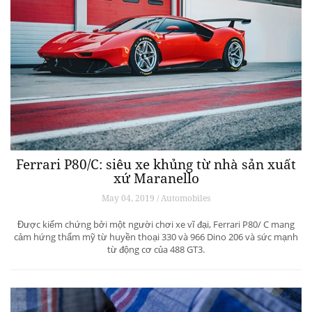
Ferrari P80/C: siêu xe khủng từ ​​nhà sản xuất
xứ Maranello
May 04, 2019 / Automobiles
Được kiểm chứng bởi một người chơi xe vĩ đại, Ferrari P80/ C mang
cảm hứng thẩm mỹ từ huyền thoại 330 và 966 Dino 206 và sức mạnh
từ động cơ của 488 GT3.