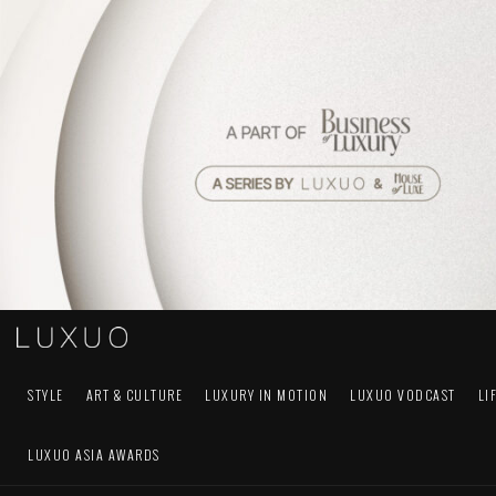
STYLE
ART & CULTURE
LUXURY IN MOTION
LUXUO VODCAST
LI
LUXUO ASIA AWARDS