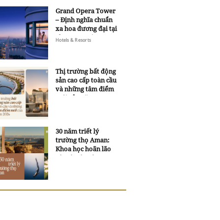
Grand Opera Tower
– Định nghĩa chuẩn
xa hoa đương đại tại
Sheraton Saigon
Hotels & Resorts
Grand Opera Hotel
Thị trường bất động
sản cao cấp toàn cầu
và những tâm điểm
mới của năm 2026
30 năm triết lý
trường thọ Aman:
Khoa học hoãn lão
và trí tuệ ngàn xưa