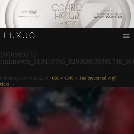
1666983572-
unknown_310449765_820368039391740_36
Published
29/10/2022
at
1080 × 1349
in
Halloween có vị gì?
.
Next →