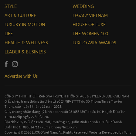
STYLE
WEDDING
ART & CULTURE
LEGACY VIETNAM
LUXURY IN MOTION
HOUSE OF LUXE
LIFE
THE WOMEN 100
HEALTH & WELLNESS
LUXUO ASIA AWARDS
LEADER & BUSINESS
Advertise with Us
CÔNG TY TNHH THỜI TRANG VÀ TRUYỀN THÔNG FACE & STYLE REPUBLIK VIETNAM
Giấy phép trang thông tin điện tử số 24/GP-STTTT do Sở Thông Tin và Truyền
Thông cấp ngày 3 tháng 11 năm 2023.
Giấy chứng nhận đăng ký kinh doanh số: 0316554597 do Sở Kế Hoạch Đầu Tư
TPHCM cấp ngày 27/10/2020.
Địa chỉ: 292/15 Điện Biên Phủ, Phường 17, Quận Bình Thạnh TP Hồ Chí Minh
Điện thoại: 0965147117 - Email:
hon@luxuo.vn
Copyright © 2026 LUXUO Viet Nam. All Rights Reserved. Website Developed by
Tony