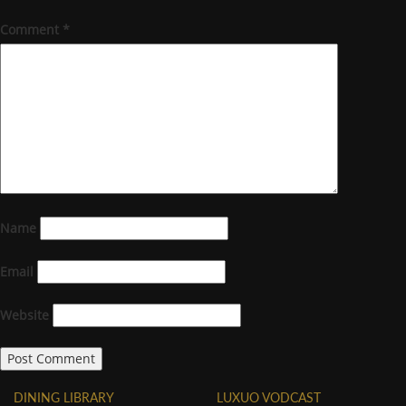
Comment
*
Name
Email
Website
DINING LIBRARY
LUXUO VODCAST