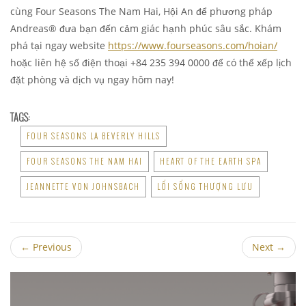
cùng Four Seasons The Nam Hai, Hội An để phương pháp
Andreas® đưa bạn đến cảm giác hạnh phúc sâu sắc. Khám
phá tại ngay website
https://www.fourseasons.com/hoian/
hoặc liên hệ số điện thoại +84 235 394 0000 để có thể xếp lịch
đặt phòng và dịch vụ ngay hôm nay!
TAGS:
FOUR SEASONS LA BEVERLY HILLS
FOUR SEASONS THE NAM HAI
HEART OF THE EARTH SPA
JEANNETTE VON JOHNSBACH
LỐI SỐNG THƯỢNG LƯU
←
Previous
Next
→