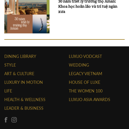
30 năm triết lý trường thọ Aman:
Khoa học hoãn lão và trí tuệ ngàn
xưa
DINING LIBRARY
LUXUO VODCAST
STYLE
WEDDING
ART & CULTURE
LEGACY VIETNAM
LUXURY IN MOTION
HOUSE OF LUXE
LIFE
THE WOMEN 100
HEALTH & WELLNESS
LUXUO ASIA AWARDS
LEADER & BUSINESS