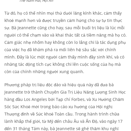
The Nam Hai, Hội An
Từ đó, họ có thể nhìn mọi thứ dưới lăng kính khác, cảm thấy
khoẻ mạnh hơn và được truyền cảm hứng cho sự tự tin thực
sự. Bà Jeannette cũng cho hay, sau mỗi buổi trị liệu là lúc mỗi
người có thể chạm vào và khai thác tất cả tiềm năng mà họ có.
Cảm giác nhẹ nhõm hay không còn lo lắng chỉ là tác dụng phụ
của việc họ đã khám phá ra mối liên hệ sâu sắc với chính
mình. Đây là lúc một người cảm thấy mình đầy sinh khí, và có
những tác động tích cực không chỉ lên cuộc sống của họ mà
còn của chính những người xung quanh.
Phương pháp trị liệu độc đáo và hiệu quả này đã đưa bà
Jeannette trở thành Chuyên Gia Trị Liệu Năng Lượng Sinh Học
hàng đầu Los Angeles bởi Tạp chí Forbes, và Xu Hướng Chăm
Sóc Sức Khoẻ mới trong báo cáo xu hướng của Hội nghị
Thượng đỉnh về Sức khoẻ Toàn cầu. Trong hành trình chữa
lành khắp thế giới, từ Mỹ đến châu Âu và Ấn Độ, vào ngày 17
đến 31 tháng Tám này, bà Jeannette sẽ ghé thăm khu nghỉ