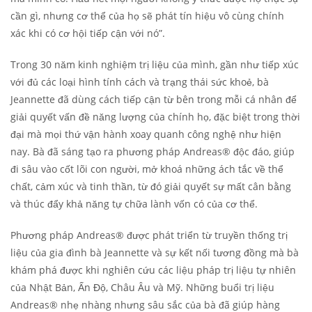
cần gì, nhưng cơ thể của họ sẽ phát tín hiệu vô cùng chính
xác khi có cơ hội tiếp cận với nó”.
Trong 30 năm kinh nghiệm trị liệu của mình, gần như tiếp xúc
với đủ các loại hình tính cách và trạng thái sức khoẻ, bà
Jeannette đã dùng cách tiếp cận từ bên trong mỗi cá nhân để
giải quyết vấn đề năng lượng của chính họ, đặc biệt trong thời
đại mà mọi thứ vận hành xoay quanh công nghệ như hiện
nay. Bà đã sáng tạo ra phương pháp Andreas® độc đáo, giúp
đi sâu vào cốt lõi con người, mở khoá những ách tắc về thể
chất, cảm xúc và tinh thần, từ đó giải quyết sự mất cân bằng
và thúc đẩy khả năng tự chữa lành vốn có của cơ thể.
Phương pháp Andreas® được phát triển từ truyền thống trị
liệu của gia đình bà Jeannette và sự kết nối tương đồng mà bà
khám phá được khi nghiên cứu các liệu pháp trị liệu tự nhiên
của Nhật Bản, Ấn Độ, Châu Âu và Mỹ. Những buổi trị liệu
Andreas® nhẹ nhàng nhưng sâu sắc của bà đã giúp hàng