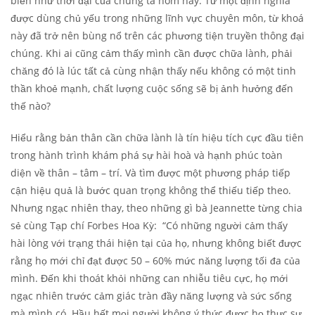
biến như thời đại của chúng ta hôm nay. Từ một định nghĩa
được dùng chủ yếu trong những lĩnh vực chuyên môn, từ khoá
này đã trở nên bùng nổ trên các phương tiện truyền thông đại
chúng. Khi ai cũng cảm thấy mình cần được chữa lành, phải
chăng đó là lúc tất cả cùng nhận thấy nếu không có một tinh
thần khoẻ mạnh, chất lượng cuộc sống sẽ bị ảnh hưởng đến
thế nào?
Hiểu rằng bản thân cần chữa lành là tín hiệu tích cực đầu tiên
trong hành trình khám phá sự hài hoà và hạnh phúc toàn
diện về thân – tâm – trí. Và tìm được một phương pháp tiếp
cận hiệu quả là bước quan trọng không thể thiếu tiếp theo.
Nhưng ngạc nhiên thay, theo những gì bà Jeannette từng chia
sẻ cùng Tạp chí Forbes Hoa Kỳ: “Có những người cảm thấy
hài lòng với trạng thái hiện tại của họ, nhưng không biết được
rằng họ mới chỉ đạt được 50 – 60% mức năng lượng tối đa của
mình. Đến khi thoát khỏi những can nhiễu tiêu cực, họ mới
ngạc nhiên trước cảm giác tràn đầy năng lượng và sức sống
mà mình có. Hầu hết mọi người không ý thức được họ thực sự