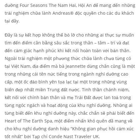
dưỡng Four Seasons The Nam Hai, Hội An để mang đến những
trải nghiệm chữa lành Andreas® độc quyền cho các du khách
tại đây.
Đây là sự kết hợp không thể bỏ lỡ cho những ai thực sự muốn
tìm đến điểm cân bằng sâu sắc trong thân – tâm – trí và đạt
đến cảm giác hạnh phúc khi kết nối hoàn toàn với bản thân.
Ngoài trải nghiệm một phương thức chữa lành chưa từng có
tại Việt Nam, địa điểm mà bà Jeannette dừng chân cũng là một
trong những cái tên nức tiếng trong ngành nghỉ dưỡng cao
cấp, một ốc đảo bình yên tọa lạc tại một trong những vùng
biển đẹp nhất miền Trung đất nước. Tinh thần chánh niệm,
kết nối với chính bản thân và mẹ Trái Đất được lan toả trong
từng ngóc ngách và hoạt động của khu nghỉ dưỡng. Những ai
từng biết đến khu nghỉ dưỡng này, chắc chắn sẽ phải biết đến
Heart of The Earth Spa, một điểm nhấn khó quên đã mang về
cho khu nghỉ dưỡng danh hiệu “Không gian phục hồi cảm xúc
tốt nhất” bởi Tạp chí Conde Nast Traveler UK.