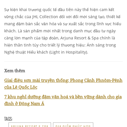
Sự kiện khai trương quốc tế đầu tiên này thể hiện cam kết
vững chắc của JHL Collection đối với đổi mới sáng tạo, thiết kế
mang đậm bản sắc văn hóa và sự xuất sắc trong lĩnh vực hiếu
khách. Là sản phẩm mới nhất trong danh mục đầu tư ngày
càng lớn mạnh của tập đoàn, Arjuna Resort & Spa chính là
hiện thân tinh túy cho triết lý thương hiệu: Ánh sáng trong
Nghệ thuật Hiếu khách (Light in Hospitality).
Xem thêm
Giai điệu sơn mài truyền thống: Phong Cảnh Phnôm-Pênh
của Lê Quốc Lộc
7 khu nghỉ dưỡng đậm văn hoá và bền vững dành cho gia
đình ở Đông Nam Á
TAGS:
ARJUNA RESORT & SPA
ĐỊA ĐIỂM PHỨC HỢP