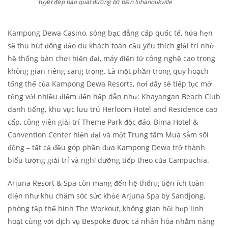
tuyệt đẹp bao quát đường bờ biển Sihanoukville
Kampong Dewa Casino, sòng bạc đẳng cấp quốc tế, hứa hẹn
sẽ thu hút đông đảo du khách toàn cầu yêu thích giải trí nhờ
hệ thống bàn chơi hiện đại, máy điện tử công nghệ cao trong
không gian riêng sang trọng. Là một phần trong quy hoạch
tổng thể của Kampong Dewa Resorts, nơi đây sẽ tiếp tục mở
rộng với nhiều điểm đến hấp dẫn như: Khayangan Beach Club
danh tiếng, khu vực lưu trú Herloom Hotel and Residence cao
cấp, công viên giải trí Theme Park độc đáo, Bima Hotel &
Convention Center hiện đại và một Trung tâm Mua sắm sôi
động – tất cả đều góp phần đưa Kampong Dewa trở thành
biểu tượng giải trí và nghỉ dưỡng tiếp theo của Campuchia.
Arjuna Resort & Spa còn mang đến hệ thống tiện ích toàn
diện như khu chăm sóc sức khỏe Arjuna Spa by Sandjong,
phòng tập thể hình The Workout, không gian hội họp linh
hoạt cùng với dịch vụ Bespoke được cá nhân hóa nhằm nâng