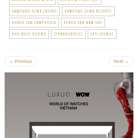
KAMPONG DEWA CASINO
KAMPONG DEWA RESORTS
KHÁCH SẠN CAMPUCHIA
KHÁCH SẠN NĂM SAO
KHU NGHI DUONG
SIHANOUKVILLE
SKY LOUNGE
←
Previous
Next
→