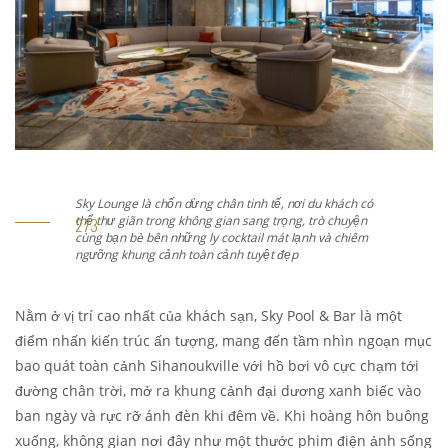
Sky Lounge là chốn dừng chân tinh tế, nơi du khách có
thể thư giãn trong không gian sang trọng, trò chuyện
cùng bạn bè bên những ly cocktail mát lạnh và chiêm
ngưỡng khung cảnh toàn cảnh tuyệt đẹp
Nằm ở vị trí cao nhất của khách sạn, Sky Pool & Bar là một
điểm nhấn kiến trúc ấn tượng, mang đến tầm nhìn ngoạn mục
bao quát toàn cảnh Sihanoukville với hồ bơi vô cực chạm tới
đường chân trời, mở ra khung cảnh đại dương xanh biếc vào
ban ngày và rực rỡ ánh đèn khi đêm về. Khi hoàng hôn buông
xuống, không gian nơi đây như một thước phim điện ảnh sống