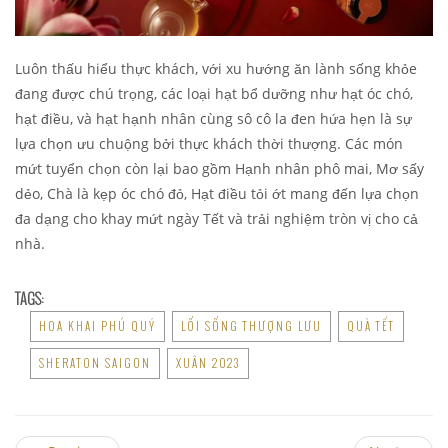
Luôn thấu hiểu thực khách, với xu hướng ăn lành sống khỏe
đang được chú trọng, các loại hạt bổ dưỡng như hạt óc chó,
hạt điều, và hạt hạnh nhân cùng sô cô la đen hứa hẹn là sự
lựa chọn ưu chuộng bởi thực khách thời thượng.
Các món
mứt tuyển chọn còn lại bao gồm Hạnh nhân phô mai, Mơ sấy
dẻo, Chà là kẹp óc chó đỏ, Hạt điều tỏi ớt mang đến lựa chọn
đa dạng cho khay mứt ngày Tết và trải nghiệm tròn vị cho cả
nhà.
TAGS:
HOA KHAI PHÚ QUÝ
LỐI SỐNG THƯỢNG LƯU
QUÀ TẾT
SHERATON SAIGON
XUÂN 2023