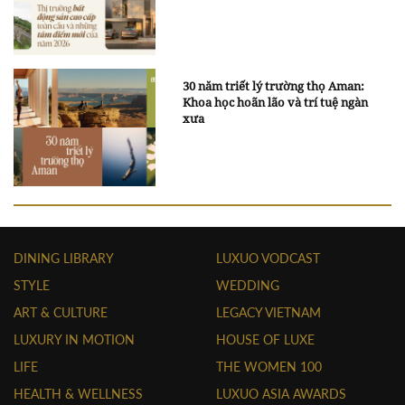
30 năm triết lý trường thọ Aman:
Khoa học hoãn lão và trí tuệ ngàn
xưa
DINING LIBRARY
LUXUO VODCAST
STYLE
WEDDING
ART & CULTURE
LEGACY VIETNAM
LUXURY IN MOTION
HOUSE OF LUXE
LIFE
THE WOMEN 100
HEALTH & WELLNESS
LUXUO ASIA AWARDS