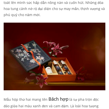
toát lên mình sức hấp dẫn nồng nàn và cuốn hút. Những đóa
hoa tung cánh nở rộ đại diện cho sự may mắn, thịnh vượng và
phú quý cho năm mới.
Bách hợp
Mẫu hộp thứ hai mang tên
là sự pha trộn độc
đáo giữa hai màu xanh đen và cam đậm. Là loài hoa tượng