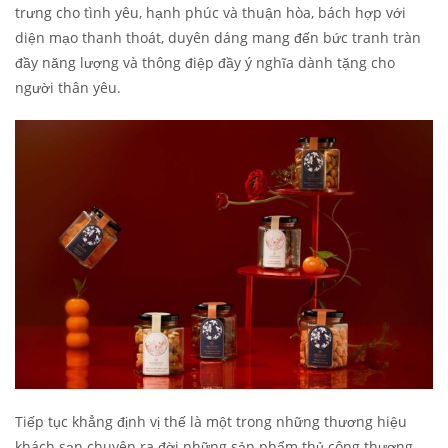
trưng cho tình yêu, hạnh phúc và thuận hòa, bách hợp với
diện mạo thanh thoát, duyên dáng mang đến bức tranh tràn
đầy năng lượng và thông điệp đầy ý nghĩa dành tặng cho
người thân yêu.
Tiếp tục khẳng định vị thế là một trong những thương hiệu
khách sạn chuyên ra đời những sản phẩm thủ công thượng