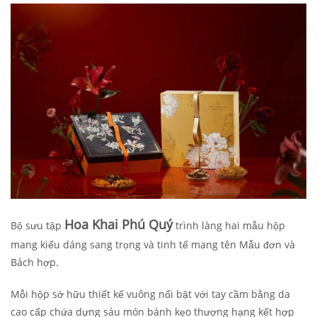
Hoa Khai Phú Quý
Bộ sưu tập
trình làng hai mẫu hộp
mang kiểu dáng sang trọng và tinh tế mang tên Mẫu đơn và
Bách hợp.
Mỗi hộp sở hữu thiết kế vuông nổi bật với tay cầm bằng da
cao cấp chứa dựng sáu món bánh kẹo thượng hạng kết hợp