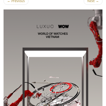
←
Previous
Next
→