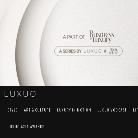
STYLE
ART & CULTURE
LUXURY IN MOTION
LUXUO VODCAST
LI
LUXUO ASIA AWARDS