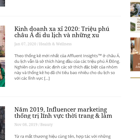
Kinh doanh xa xỉ 2020: Triệu phú
châu Á đi du lịch và những xu
hướng có thể thay đổi ngành du
Jan 07, 2020 / Health & Wellness
lịch thượng lưu
Theo thống kê mới nhất của Affluent Insights™ ở châu Á,
du lịch vẫn là sở thích hàng đầu của các triệu phú Á Đông.
Nghiên cứu còn xác định các sở thích đặc biệt của nhóm
này và thống kê họ đã chi tiêu bao nhiêu cho du lịch so
với các lĩnh vực […]
Năm 2019, Influencer marketing
thống trị lĩnh vực thời trang & làm
đẹp
Nov 08, 2019 / Beauty
Từ ra mắt thương hiệu cùng tên, hợp tác với những