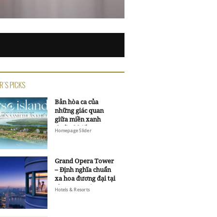
R'S PICKS
Bản hòa ca của
những giác quan
giữa miền xanh
thuần khiết
Homepage Slider
Grand Opera Tower
– Định nghĩa chuẩn
xa hoa đương đại tại
Sheraton Saigon
Hotels & Resorts
Grand Opera Hotel