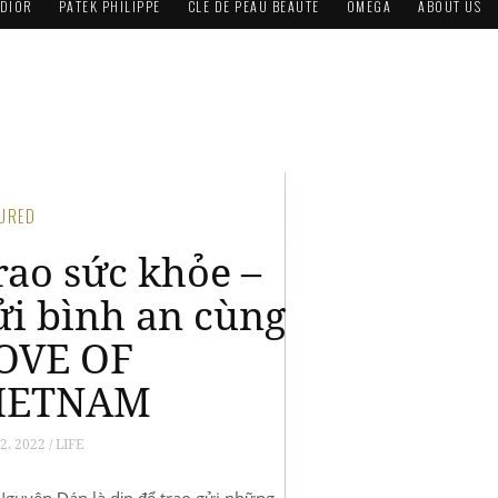
DIOR
PATEK PHILIPPE
CLÉ DE PEAU BEAUTÉ
OMEGA
ABOUT US
FEATURED
Mừng Xuân Quý
Mão 2023,
Sheraton Saigon
ra mắt BST quà
Tết “Hoa Khai
Phú Quý”