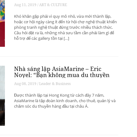
phát triển? – Phần 1
Aug 11, 2019 / ART & CULTURE
Khó khăn gặp phải vì quy mô nhỏ, vừa mới thành lập,
hoặc cơ hội ngày càng ít đến từ hội chợ nghệ thuật khiến
phòng tranh nghệ thuật đứng trước nhiều thách thức.
Câu hỏi đặt ra là, những nhà sưu tầm cần phải làm gì để
hỗ trợ để các gallery tồn tại […]
Nhà sáng lập AsiaMarine – Eric
Noyel: “Bạn không mua du thuyền
để đầu tư sinh lời”
Aug 08, 2019 / Leader & Business
Được thành lập tại Hong Kong từ cách đây 7 năm,
AsiaMarine là tập đoàn kinh doanh, cho thuê, quản lý và
chăm sóc du thuyền hàng đầu tại châu Á.