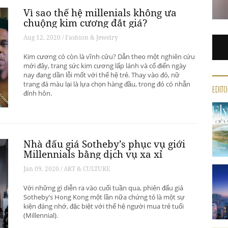
Vì sao thế hệ millenials không ưa
chuộng kim cương đắt giá?
Aug 12, 2020 / Fashion & Jewelry
Kim cương có còn là vĩnh cửu? Dẫn theo một nghiên cứu
mới đây, trang sức kim cương lấp lánh và cổ điển ngày
nay đang dần lỗi mốt với thế hệ trẻ. Thay vào đó, nữ
trang đá màu lại là lựa chọn hàng đầu, trong đó có nhẫn
EDITO
đính hôn.
Nhà đấu giá Sotheby’s phục vụ giới
Millennials bằng dịch vụ xa xỉ
Jan 09, 2020 / ART & CULTURE
Với những gì diễn ra vào cuối tuần qua, phiên đấu giá
Sotheby’s Hong Kong một lần nữa chứng tỏ là một sự
kiện đáng nhớ, đặc biệt với thế hệ người mua trẻ tuổi
(Millennial).