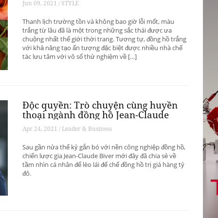
Jun 09, 2021 / STYLE
Thanh lịch trường tồn và không bao giờ lỗi mốt, màu
trắng từ lâu đã là một trong những sắc thái được ưa
chuộng nhất thế giới thời trang. Tương tự, đồng hồ trắng
với khả năng tạo ấn tượng đặc biệt được nhiều nhà chế
tác lưu tâm với vô số thử nghiệm về […]
Độc quyền: Trò chuyện cùng huyền
thoại ngành đồng hồ Jean-Claude
Biver
Apr 24, 2021 / Leader & Business
Sau gần nửa thế kỷ gắn bó với nền công nghiệp đồng hồ,
chiến lược gia Jean-Claude Biver mới đây đã chia sẻ về
tầm nhìn cá nhân để lèo lái đế chế đồng hồ trị giá hàng tỷ
đô.