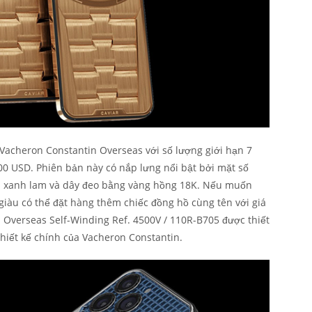
 Vacheron Constantin Overseas với số lượng giới hạn 7
00 USD. Phiên bản này có nắp lưng nổi bật bởi mặt số
 xanh lam và dây đeo bằng vàng hồng 18K. Nếu muốn
 giàu có thể đặt hàng thêm chiếc đồng hồ cùng tên với giá
 Overseas Self-Winding Ref. 4500V / 110R-B705 được thiết
hiết kế chính của Vacheron Constantin.