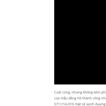
Cuối cùng, nhưng không kém phầ
của mẫu đồng hồ thành công nhất
5711/1A-010 mặt số xanh dương n