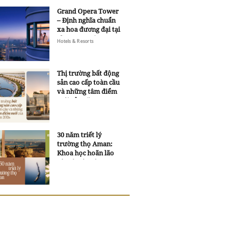
Grand Opera Tower
– Định nghĩa chuẩn
xa hoa đương đại tại
Sheraton Saigon
Hotels & Resorts
Grand Opera Hotel
Thị trường bất động
sản cao cấp toàn cầu
và những tâm điểm
mới của năm 2026
30 năm triết lý
trường thọ Aman:
Khoa học hoãn lão
và trí tuệ ngàn xưa