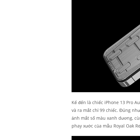
Kế đến là chiếc iPhone 13 Pro A
và ra mắt chỉ 99 chiếc. Đúng như
ảnh mắt số màu xanh dương, cùng
phay xước của mẫu Royal Oak Ref