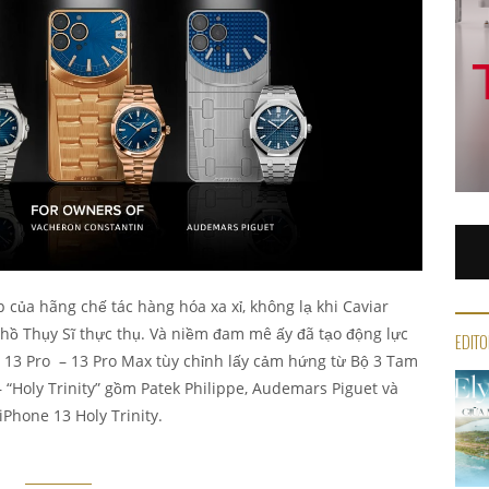
p của hãng chế tác hàng hóa xa xỉ, không lạ khi Caviar
hồ Thụy Sĩ thực thụ. Và niềm đam mê ấy đã tạo động lực
EDITO
 13 Pro – 13 Pro Max tùy chỉnh lấy cảm hứng từ Bộ 3 Tam
 “Holy Trinity” gồm Patek Philippe, Audemars Piguet và
iPhone 13 Holy Trinity.