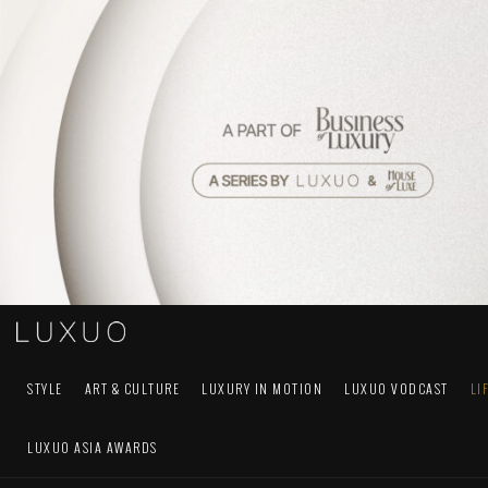
STYLE
ART & CULTURE
LUXURY IN MOTION
LUXUO VODCAST
LI
LUXUO ASIA AWARDS