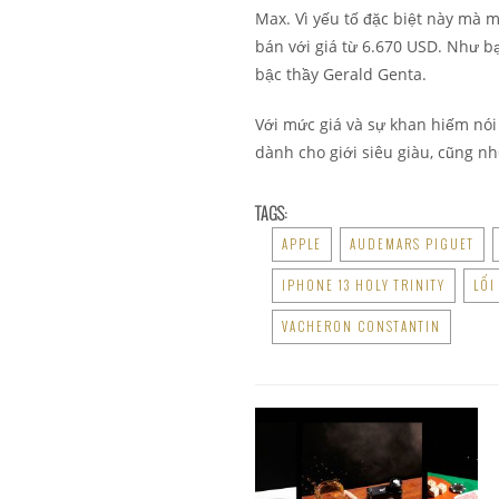
Max. Vì yếu tố đặc biệt này mà 
bán với giá từ 6.670 USD. Như bạ
bậc thầy Gerald Genta.
Với mức giá và sự khan hiếm nói
dành cho giới siêu giàu, cũng n
TAGS:
APPLE
AUDEMARS PIGUET
IPHONE 13 HOLY TRINITY
LỐI
VACHERON CONSTANTIN