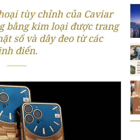
hoại tùy chỉnh của Caviar
g bằng kim loại được trang
mặt số và dây đeo từ các
nh điển.