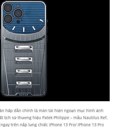
n hấp dẫn chính là màn tái hiện ngoạn mục hình ảnh
 lịch sử thương hiệu Patek Philippe – mẫu Nautilus Ref.
gay trên nắp lưng chiếc iPhone 13 Pro/ iPhone 13 Pro