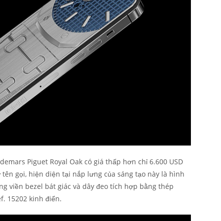
udemars Piguet Royal Oak có giá thấp hơn chỉ 6.600 USD
 tên gọi, hiện diện tại nắp lưng của sáng tạo này là hình
 viền bezel bát giác và dây đeo tích hợp bằng thép
. 15202 kinh điển.