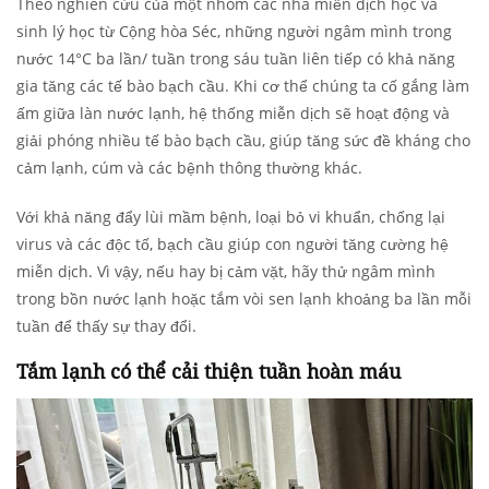
Theo nghiên cứu của một nhóm các nhà miễn dịch học và
sinh lý học từ Cộng hòa Séc, những người ngâm mình trong
nước 14°C ba lần/ tuần trong sáu tuần liên tiếp có khả năng
gia tăng các tế bào bạch cầu. Khi cơ thể chúng ta cố gắng làm
ấm giữa làn nước lạnh, hệ thống miễn dịch sẽ hoạt động và
giải phóng nhiều tế bào bạch cầu, giúp tăng sức đề kháng cho
cảm lạnh, cúm và các bệnh thông thường khác.
Với khả năng đẩy lùi mầm bệnh, loại bỏ vi khuẩn, chống lại
virus và các độc tố, bạch cầu giúp con người tăng cường hệ
miễn dịch. Vì vậy, nếu hay bị cảm vặt, hãy thử ngâm mình
trong bồn nước lạnh hoặc tắm vòi sen lạnh khoảng ba lần mỗi
tuần để thấy sự thay đổi.
Tắm lạnh có thể cải thiện tuần hoàn máu