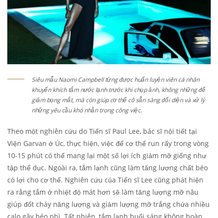
Siêu mẫu Naomi Campbell từng được huấn luyện viên cá nhân
khuyến khích tắm nước lạnh trước khi chụp ảnh, không những để
giảm bọng mắt, mà còn giúp cơ thể cô sẵn sàng đối diện và xử lý
những yêu cầu khó nhằn trong công việc.
Theo một nghiên cứu do Tiến sĩ Paul Lee, bác sĩ nội tiết tại
Viện Garvan ở Úc, thực hiện, việc để cơ thể run rẩy trong vòng
10-15 phút có thể mang lại một số lợi ích giảm mỡ giống như
tập thể dục. Ngoài ra, tắm lạnh cũng làm tăng lượng chất béo
có lợi cho cơ thể. Nghiên cứu của Tiến sĩ Lee cũng phát hiện
ra rằng tắm ở nhiệt độ mát hơn sẽ làm tăng lượng mỡ nâu
giúp đốt cháy năng lượng và giảm lượng mỡ trắng chứa nhiều
calo gây béo phì. Tất nhiên, tắm lạnh buổi sáng không hoàn