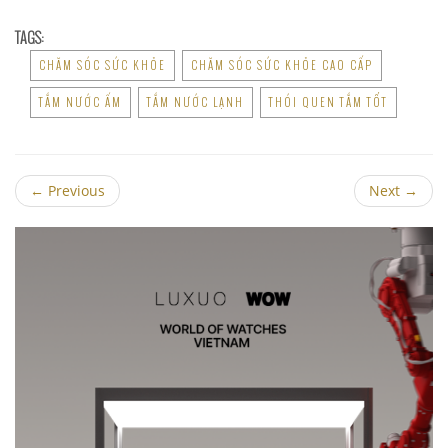
TAGS:
CHĂM SÓC SỨC KHỎE
CHĂM SÓC SỨC KHỎE CAO CẤP
TẮM NƯỚC ẤM
TẮM NƯỚC LẠNH
THÓI QUEN TẮM TỐT
←
Previous
Next
→