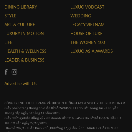
DINING LIBRARY
LUXUO VODCAST
STYLE
WEDDING
ART & CULTURE
LEGACY VIETNAM
LUXURY IN MOTION
HOUSE OF LUXE
LIFE
THE WOMEN 100
HEALTH & WELLNESS
LUXUO ASIA AWARDS
LEADER & BUSINESS
Advertise with Us
CÔNG TY TNHH THỜI TRANG VÀ TRUYỀN THÔNG FACE & STYLE REPUBLIK VIETNAM
Giấy phép trang thông tin điện tử số 24/GP-STTTT do Sở Thông Tin và Truyền
Thông cấp ngày 3 tháng 11 năm 2023.
Giấy chứng nhận đăng ký kinh doanh số: 0316554597 do Sở Kế Hoạch Đầu Tư
TPHCM cấp ngày 27/10/2020.
Địa chỉ: 292/15 Điện Biên Phủ, Phường 17, Quận Bình Thạnh TP Hồ Chí Minh