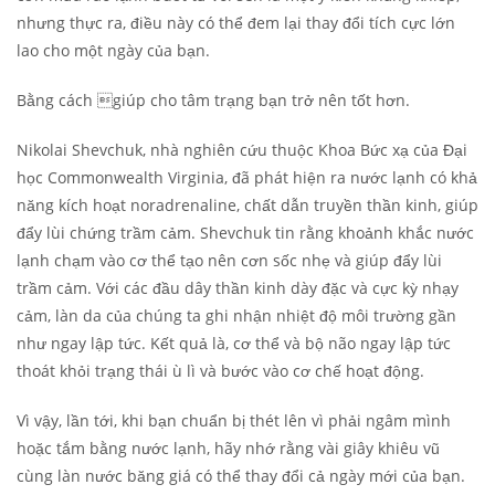
nhưng thực ra, điều này có thể đem lại thay đổi tích cực lớn
lao cho một ngày của bạn.
Bằng cách giúp cho tâm trạng bạn trở nên tốt hơn.
Nikolai Shevchuk, nhà nghiên cứu thuộc Khoa Bức xạ của Đại
học Commonwealth Virginia, đã phát hiện ra nước lạnh có khả
năng kích hoạt noradrenaline, chất dẫn truyền thần kinh, giúp
đẩy lùi chứng trầm cảm.
Shevchuk tin rằng khoảnh khắc nước
lạnh chạm vào cơ thể tạo nên cơn sốc nhẹ và giúp đẩy lùi
trầm cảm. Với các đầu dây thần kinh dày đặc và cực kỳ nhạy
cảm, làn da của chúng ta ghi nhận nhiệt độ môi trường gần
như ngay lập tức. Kết quả là, cơ thể và bộ não ngay lập tức
thoát khỏi trạng thái ù lì và bước vào cơ chế hoạt động.
Vì vậy, lần tới, khi bạn chuẩn bị thét lên vì phải ngâm mình
hoặc tắm bằng nước lạnh, hãy nhớ rằng vài giây khiêu vũ
cùng làn nước băng giá có thể thay đổi cả ngày mới của bạn.