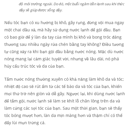
độ môi trường ngoài. Do đó, một buổi ngâm bồn lạnh sau khi thức
dậy sẽ giúp được sống dậy.
Nếu tóc bạn có xu hướng bị khô, gãy rụng, đừng vội mua ngay
một chai dầu xả, mà hãy sử dụng nước lạnh để gội đầu. Bạn
có bao giờ để ý làn da tay của mình bị khô và bong tróc đáng
thương sau nhiều ngày rửa chén bằng tay không? Điều tương
tự cũng xảy ra khi bạn gội đầu bằng nước nóng. Mặc dù nước
nóng mang lại cảm giác tuyệt vời, nhưng về lâu dài, nó phá
hủy cấu trúc tóc và da của bạn.
Tắm nước nóng thường xuyên có khả năng làm khô da và tóc;
nhiệt độ cao sẽ rút ẩm từ các tế bào da và tóc của bạn, khiến
mọi thứ trở nên giòn và dễ gãy. Ngược lại, khi dùng nước lạnh
để tắm gội, nước lạnh sẽ làm se khít lỗ chân lông trên da và
làm cứng các sợi tóc của bạn. Sau một thời gian, bạn sẽ thấy
tóc bóng mượt hơn, làn da mịn màng hơn và thậm chí có thể
đẩy lùi mụn trứng cá.