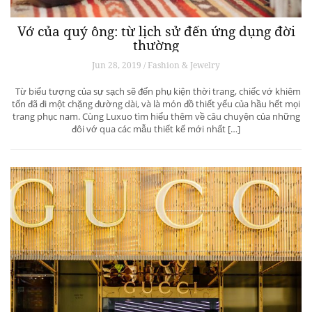
Vớ của quý ông: từ lịch sử đến ứng dụng đời
thường
Jun 28, 2019 / Fashion & Jewelry
Từ biểu tượng của sự sạch sẽ đến phụ kiện thời trang, chiếc vớ khiêm
tốn đã đi một chặng đường dài, và là món đồ thiết yếu của hầu hết mọi
trang phục nam. Cùng Luxuo tìm hiểu thêm về câu chuyện của những
đôi vớ qua các mẫu thiết kế mới nhất […]