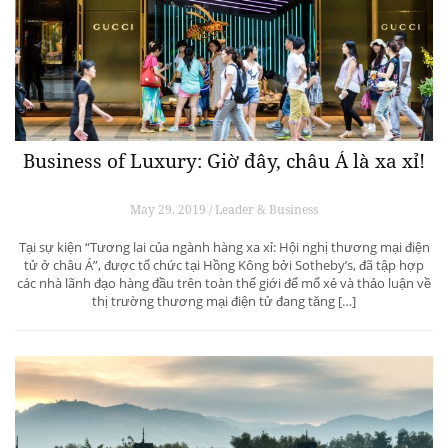
Business of Luxury: Giờ đây, châu Á là xa xỉ!
May 29, 2019 / Leader & Business
Tại sự kiện “Tương lai của ngành hàng xa xỉ: Hội nghị thương mại điện
tử ở châu Á”, được tổ chức tại Hồng Kông bởi Sotheby’s, đã tập hợp
các nhà lãnh đạo hàng đầu trên toàn thế giới để mổ xẻ và thảo luận về
thị trường thương mại điện tử đang tăng […]