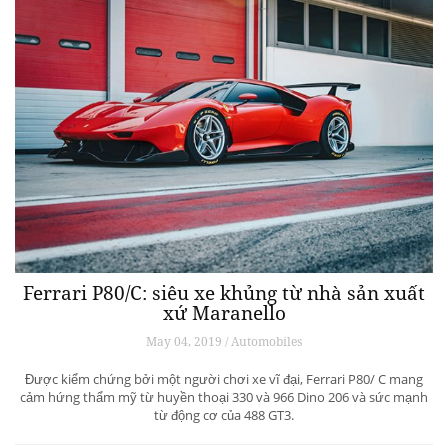
Ferrari P80/C: siêu xe khủng từ ​​nhà sản xuất
xứ Maranello
May 04, 2019 / Automobiles
Được kiểm chứng bởi một người chơi xe vĩ đại, Ferrari P80/ C mang
cảm hứng thẩm mỹ từ huyền thoại 330 và 966 Dino 206 và sức mạnh
từ động cơ của 488 GT3.