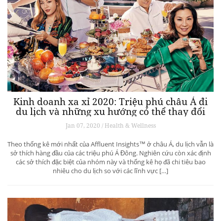
Kinh doanh xa xỉ 2020: Triệu phú châu Á đi
du lịch và những xu hướng có thể thay đổi
ngành du lịch thượng lưu
Jan 07, 2020 / Health & Wellness
Theo thống kê mới nhất của Affluent Insights™ ở châu Á, du lịch vẫn là
sở thích hàng đầu của các triệu phú Á Đông. Nghiên cứu còn xác định
các sở thích đặc biệt của nhóm này và thống kê họ đã chi tiêu bao
nhiêu cho du lịch so với các lĩnh vực […]