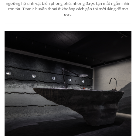
ngưỡng hệ sinh vật biển phong phú, nhưng được tận mắt ngắm nhìn
con tàu Titanic huyền thoại ở khoảng cách gần thì mới đáng để mơ
ước.