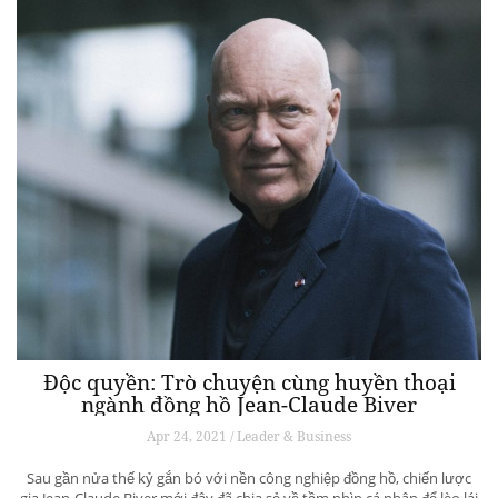
Độc quyền: Trò chuyện cùng huyền thoại
ngành đồng hồ Jean-Claude Biver
Apr 24, 2021 / Leader & Business
Sau gần nửa thế kỷ gắn bó với nền công nghiệp đồng hồ, chiến lược
gia Jean-Claude Biver mới đây đã chia sẻ về tầm nhìn cá nhân để lèo lái