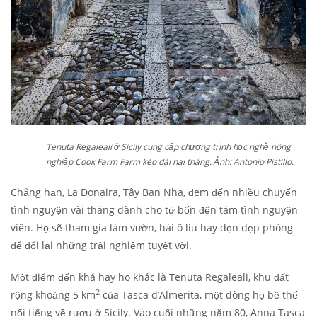
Tenuta Regaleali ở Sicily cung cấp chương trình học nghề nông
nghiệp Cook Farm Farm kéo dài hai tháng. Ảnh: Antonio Pistillo.
Chẳng hạn, La Donaira, Tây Ban Nha, đem đến nhiều chuyến
tình nguyện vài tháng dành cho từ bốn đến tám tình nguyện
viên. Họ sẽ tham gia làm vườn, hái ô liu hay dọn dẹp phòng
để đổi lại những trải nghiệm tuyệt vời.
Một điểm đến khá hay ho khác là Tenuta Regaleali, khu đất
2
rộng khoảng 5 km
của Tasca d’Almerita, một dòng họ bề thế
nổi tiếng về rượu ở Sicily. Vào cuối những năm 80, Anna Tasca