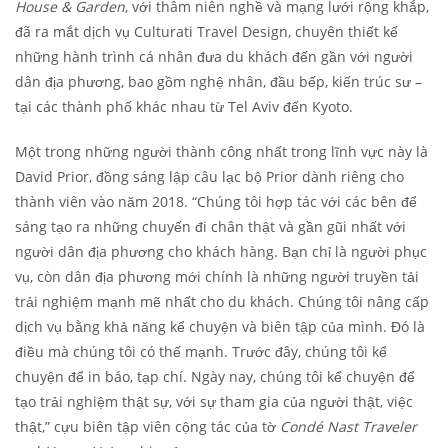
House & Garden
, với thâm niên nghề và mạng lưới rộng khắp,
đã ra mắt dịch vụ Culturati Travel Design, chuyên thiết kế
những hành trình cá nhân đưa du khách đến gần với người
dân địa phương, bao gồm nghệ nhân, đầu bếp, kiến ​​trúc sư –
tại các thành phố khác nhau từ Tel Aviv đến Kyoto.
Một trong những người thành công nhất trong lĩnh vực này là
David Prior, đồng sáng lập câu lạc bộ Prior dành riêng cho
thành viên vào năm 2018. “Chúng tôi hợp tác với các bên để
sáng tạo ra những chuyến đi chân thật và gần gũi nhất với
người dân địa phương cho khách hàng. Bạn chỉ là người phục
vụ, còn dân địa phương mới chính là những người truyền tải
trải nghiệm mạnh mẽ nhất cho du khách. Chúng tôi nâng cấp
dịch vụ bằng khả năng kể chuyện và biên tập của mình. Đó là
điều mà chúng tôi có thế mạnh. Trước đây, chúng tôi kể
chuyện để in báo, tạp chí. Ngày nay, chúng tôi kể chuyện để
tạo trải nghiệm thật sự, với sự tham gia của người thật, việc
thật,” cựu biên tập viên cộng tác của tờ
Condé Nast Traveler