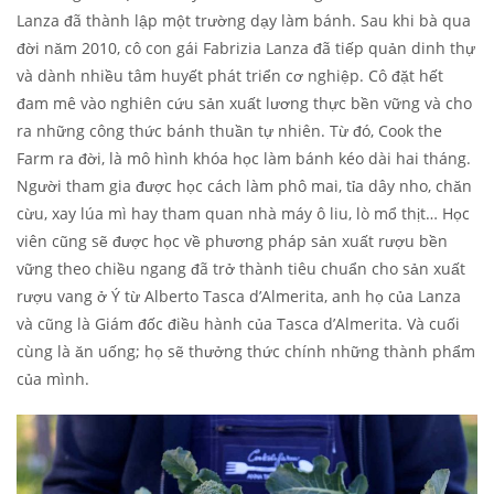
Lanza đã thành lập một trường dạy làm bánh. Sau khi bà qua
đời năm 2010, cô con gái Fabrizia Lanza đã tiếp quản dinh thự
và dành nhiều tâm huyết phát triển cơ nghiệp. Cô đặt hết
đam mê vào nghiên cứu sản xuất lương thực bền vững và cho
ra những công thức bánh thuần tự nhiên. Từ đó, Cook the
Farm ra đời, là mô hình khóa học làm bánh kéo dài hai tháng.
Người tham gia được học cách làm phô mai, tỉa dây nho, chăn
cừu, xay lúa mì hay tham quan nhà máy ô liu, lò mổ thịt… Học
viên cũng sẽ được học về phương pháp sản xuất rượu bền
vững theo chiều ngang đã trở thành tiêu chuẩn cho sản xuất
rượu vang ở Ý từ Alberto Tasca d’Almerita, anh họ của Lanza
và cũng là Giám đốc điều hành của Tasca d’Almerita. Và cuối
cùng là ăn uống; họ sẽ thưởng thức chính những thành phẩm
của mình.