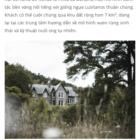
tác bền vững nổi tiếng với giống ngựa Lusitanos thuần chủng.
2
Khách có thể cưỡi chúng qua khu đất rộng hơn 7 km
, dừng
lại tại các trung tâm hướng dẫn về mô hình vườn rừng sinh
thái và kỹ thuật nuôi ong tự nhiên.