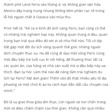
thành phố Land Feria vào tháng 4; và, không gian văn hóa
Mexico đầy trang trọng nhưng không kém phần rực rỡ trong
lễ hội người chết ở Oaxaca vào mùa thu.
Prior tiết lộ: “Kể cả ở kinh đô ánh sáng Paris, bạn cũng có thể
có những trải nghiệm loại này. Không quan trọng ở đâu, quan
trọng bạn trải qua điều đó với ai và như thế nào. Tôi có dịp
bắt gặp một đôi du lịch vòng quanh thế giới, những người
dịch chuyển thực sự. Họ đã cùng đi dạo một vòng Paris cùng
một đầu bếp trẻ tuổi cực kì nổi tiếng, để thưởng thức tất cả
các quán ăn, cửa hàng và nhà sản xuất mà vị đầu bếp này ưa
thích. Bạn tự hỏi: Làm thế nào để nâng tầm trải nghiệm du
lịch tại Paris? Rất đơn giản! Thêm vào đó thật nhiều yếu tố địa
phương và một chút kì ảo từ cách bạn dẫn dắt câu chuyện của
mình.”
Đó là sự giao thoa giữa ẩm thực, con người và nơi chốn trong
một vũ điệu chầm chậm của thời gian. Không cần quá nhiều