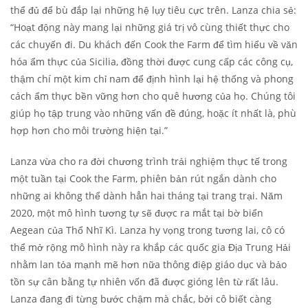
thể đủ để bù đắp lại những hệ lụy tiêu cực trên. Lanza chia sẻ:
“Hoạt động này mang lại những giá trị vô cùng thiết thực cho
các chuyến đi. Du khách đến Cook the Farm để tìm hiểu về văn
hóa ẩm thực của Sicilia, đồng thời được cung cấp các công cụ,
thậm chí một kim chỉ nam để định hình lại hệ thống và phong
cách ẩm thực bền vững hơn cho quê hương của họ. Chúng tôi
giúp họ tập trung vào những vấn đề đúng, hoặc ít nhất là, phù
hợp hơn cho môi trường hiện tại.”
Lanza vừa cho ra đời chương trình trải nghiệm thực tế trong
một tuần tại Cook the Farm, phiên bản rút ngắn dành cho
những ai không thể dành hẳn hai tháng tại trang trại. Năm
2020, một mô hình tương tự sẽ được ra mắt tại bờ biển
Aegean của Thổ Nhĩ Kì. Lanza hy vọng trong tương lai, cô có
thể mở rộng mô hình này ra khắp các quốc gia Địa Trung Hải
nhằm lan tỏa mạnh mẽ hơn nữa thông điệp giáo dục và bảo
tồn sự cân bằng tự nhiên vốn đã được gióng lên từ rất lâu.
Lanza đang đi từng bước chậm mà chắc, bởi cô biết càng