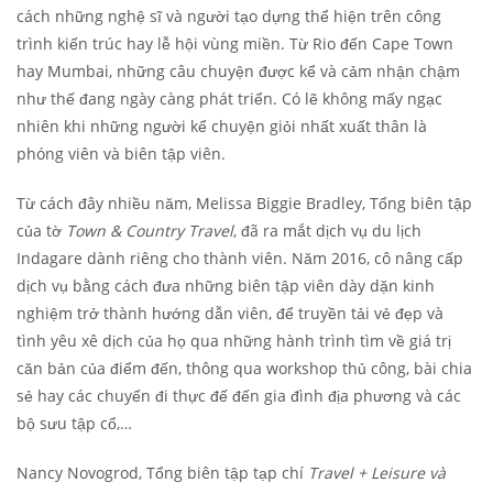
cách những nghệ sĩ và người tạo dựng thể hiện trên công
trình kiến trúc hay lễ hội vùng miền. Từ Rio đến Cape Town
hay Mumbai, những câu chuyện được kể và cảm nhận chậm
như thế đang ngày càng phát triển. Có lẽ không mấy ngạc
nhiên khi những người kể chuyện giỏi nhất xuất thân là
phóng viên và biên tập viên.
Từ cách đây nhiều năm, Melissa Biggie Bradley, Tổng biên tập
của tờ
Town & Country Travel
, đã ra mắt dịch vụ du lịch
Indagare dành riêng cho thành viên. Năm 2016, cô nâng cấp
dịch vụ bằng cách đưa những biên tập viên dày dặn kinh
nghiệm trở thành hướng dẫn viên, để truyền tải vẻ đẹp và
tình yêu xê dịch của họ qua những hành trình tìm về giá trị
căn bản của điểm đến, thông qua workshop thủ công, bài chia
sẻ hay các chuyến đi thực đế đến gia đình địa phương và các
bộ sưu tập cổ,…
Nancy Novogrod, Tổng biên tập tạp chí
Travel + Leisure và