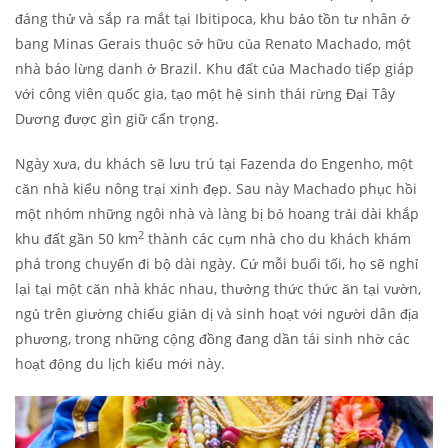
đáng thử và sắp ra mắt tại Ibitipoca, khu bảo tồn tư nhân ở
bang Minas Gerais thuộc sở hữu của Renato Machado, một
nhà báo lừng danh ở Brazil. Khu đất của Machado tiếp giáp
với công viên quốc gia, tạo một hệ sinh thái rừng Đại Tây
Dương được gìn giữ cẩn trọng.
Ngày xưa, du khách sẽ lưu trú tại Fazenda do Engenho, một
căn nhà kiểu nông trại xinh đẹp. Sau này Machado phục hồi
một nhóm những ngôi nhà và làng bị bỏ hoang trải dài khắp
2
khu đất gần 50 km
thành các cụm nhà cho du khách khám
phá trong chuyến đi bộ dài ngày. Cứ mỗi buổi tối, họ sẽ nghỉ
lại tại một căn nhà khác nhau, thưởng thức thức ăn tại vườn,
ngủ trên giường chiếu giản dị và sinh hoạt với người dân địa
phương, trong những cộng đồng đang dần tái sinh nhờ các
hoạt động du lịch kiểu mới này.