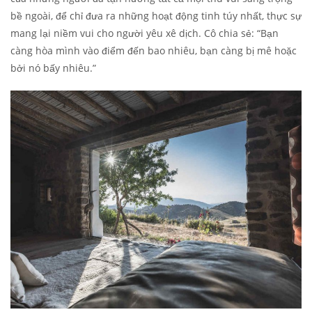
bề ngoài, để chỉ đưa ra những hoạt động tinh túy nhất, thực sự
mang lại niềm vui cho người yêu xê dịch. Cô chia sẻ: “Bạn
càng hòa mình vào điểm đến bao nhiêu, bạn càng bị mê hoặc
bởi nó bấy nhiêu.”