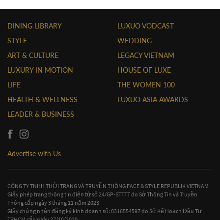
DINING LIBRARY
LUXUO VODCAST
STYLE
WEDDING
ART & CULTURE
LEGACY VIETNAM
LUXURY IN MOTION
HOUSE OF LUXE
LIFE
THE WOMEN 100
HEALTH & WELLNESS
LUXUO ASIA AWARDS
LEADER & BUSINESS
Advertise with Us
CÔNG TY TNHH THỜI TRANG VÀ TRUYỀN THÔNG FACE & STYLE REPUBLIK VIETNAM
Giấy phép trang thông tin điện tử số 24/GP-STTTT do Sở Thông Tin và Truyền
Thông cấp ngày 3 tháng 11 năm 2023.
Giấy chứng nhận đăng ký kinh doanh số: 0316554597 do Sở Kế Hoạch Đầu Tư
TPHCM cấp ngày 27/10/2020.