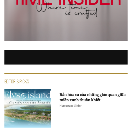
EDITOR'S PICKS
Bản hòa ca của những giác quan giữa
miền xanh thuần khiết
Homepage Slider