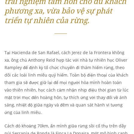
trải nghiệm tâm hồn cho du khách
phương xa, vừa bảo vệ sự phát
triển tự nhiên của rừng.
Tại Hacienda de San Rafael, cách Jerez de la Frontera không
xa, ông chủ Anthony Reid hợp tác với nhà tự nhiên học Oliver
Rampley để định kỳ tổ chức chuyến đi thám hiểm rừng, theo
dõi các loài linh miêu quý hiếm. Toàn bộ điện thoại của khách
tham gia sẽ được giữ lại để mọi người hòa mình hoàn toàn
vào thiên nhiên, học cách cảm nhận nhịp điệu thời gian từ lúc
mặt trời mọc đến hoàng hôn, tự thích ứng với thay đổi về ánh
sáng, nhiệt độ giữa ngày và đêm và quan sát hành vi tương
ứng của linh miêu.
Cách đó khoảng 70km, ẩn mình giữa rừng sồi cổ thụ trên dãy
núi Serranía de Ronda là Finca La Donaira, một mô hình canh