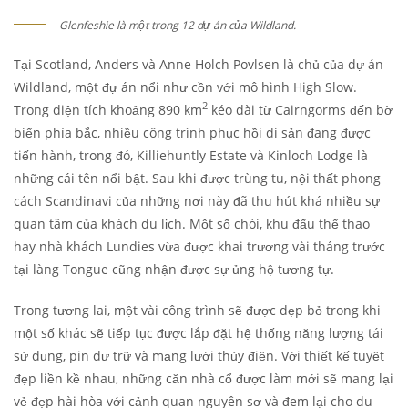
Glenfeshie là một trong 12 dự án của Wildland.
Tại Scotland, Anders và Anne Holch Povlsen là chủ của dự án
Wildland, một đự án nổi như cồn với mô hình High Slow.
2
Trong diện tích khoảng 890 km
kéo dài từ Cairngorms đến bờ
biển phía bắc, nhiều công trình phục hồi di sản đang được
tiến hành, trong đó, Killiehuntly Estate và Kinloch Lodge là
những cái tên nổi bật. Sau khi được trùng tu, nội thất phong
cách Scandinavi của những nơi này đã thu hút khá nhiều sự
quan tâm của khách du lịch. Một số chòi, khu đấu thể thao
hay nhà khách Lundies vừa được khai trương vài tháng trước
tại làng Tongue cũng nhận được sự ủng hộ tương tự.
Trong tương lai, một vài công trình sẽ được dẹp bỏ trong khi
một số khác sẽ tiếp tục được lắp đặt hệ thống năng lượng tái
sử dụng, pin dự trữ và mạng lưới thủy điện. Với thiết kế tuyệt
đẹp liền kề nhau, những căn nhà cổ được làm mới sẽ mang lại
vẻ đẹp hài hòa với cảnh quan nguyên sơ và đem lại cho du