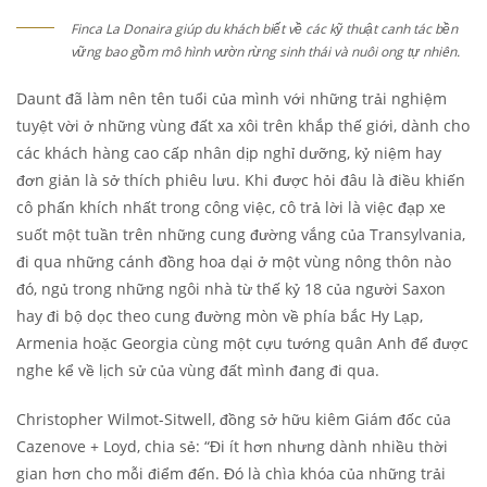
Finca La Donaira giúp du khách biết về các kỹ thuật canh tác bền
vững bao gồm mô hình vườn rừng sinh thái và nuôi ong tự nhiên.
Daunt đã làm nên tên tuổi của mình với những trải nghiệm
tuyệt vời ở những vùng đất xa xôi trên khắp thế giới, dành cho
các khách hàng cao cấp nhân dịp nghỉ dưỡng, kỷ niệm hay
đơn giản là sở thích phiêu lưu. Khi được hỏi đâu là điều khiến
cô phấn khích nhất trong công việc, cô trả lời là việc đạp xe
suốt một tuần trên những cung đường vắng của Transylvania,
đi qua những cánh đồng hoa dại ở một vùng nông thôn nào
đó, ngủ trong những ngôi nhà từ thế kỷ 18 của người Saxon
hay đi bộ dọc theo cung đường mòn về phía bắc Hy Lạp,
Armenia hoặc Georgia cùng một cựu tướng quân Anh để được
nghe kể về lịch sử của vùng đất mình đang đi qua.
Christopher Wilmot-Sitwell, đồng sở hữu kiêm Giám đốc của
Cazenove + Loyd, chia sẻ: “Đi ít hơn nhưng dành nhiều thời
gian hơn cho mỗi điểm đến. Đó là chìa khóa của những trải