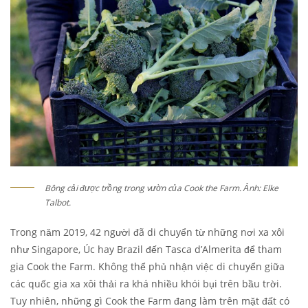
Bông cải được trồng trong vườn của Cook the Farm. Ảnh: Elke
Talbot.
Trong năm 2019, 42 người đã di chuyển từ những nơi xa xôi
như Singapore, Úc hay Brazil đến Tasca d’Almerita để tham
gia Cook the Farm. Không thể phủ nhận việc di chuyển giữa
các quốc gia xa xôi thải ra khá nhiều khói bụi trên bầu trời.
Tuy nhiên, những gì Cook the Farm đang làm trên mặt đất có