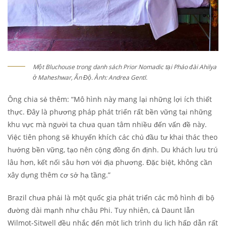
Một Bluchouse trong danh sách Prior Nomadic tại Pháo đài Ahilya
ở Maheshwar, Ấn Độ. Ảnh: Andrea Gentl.
Ông chia sẻ thêm: “Mô hình này mang lại những lợi ích thiết
thực. Đây là phương pháp phát triển rất bền vững tại những
khu vực mà người ta chưa quan tâm nhiều đến vấn đề này.
Việc tiên phong sẽ khuyến khích các chủ đầu tư khai thác theo
hướng bền vững, tạo nên cộng đồng ổn định. Du khách lưu trú
lâu hơn, kết nối sâu hơn với địa phương. Đặc biệt, không cần
xây dựng thêm cơ sở hạ tầng.”
Brazil chưa phải là một quốc gia phát triển các mô hình đi bộ
đường dài mạnh như châu Phi. Tuy nhiên, cả Daunt lẫn
Wilmot-Sitwell đều nhắc đến một lịch trình du lịch hấp dẫn rất