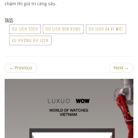
chậm thì giá trị càng sâu.
TAGS:
DU LỊCH 2020
DU LICH BEN VUNG
DU LỊCH XA XỈ MỚI
XU HƯỚNG DU LỊCH
←
Previous
Next
→