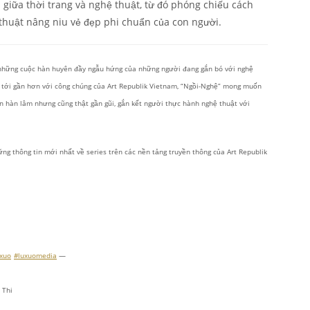
 giữa thời trang và nghệ thuật, từ đó phóng chiếu cách
ệ thuật nâng niu vẻ đẹp phi chuẩn của con người.
những cuộc hàn huyên đầy ngẫu hứng của những người đang gắn bó với nghệ
t tới gần hơn với công chúng của Art Republik Vietnam, “Ngồi-Nghệ” mong muốn
 hàn lâm nhưng cũng thật gần gũi, gắn kết người thực hành nghệ thuật với
g thông tin mới nhất về series trên các nền tảng truyền thông của Art Republik
xuo
#luxuomedia
—
 Thi