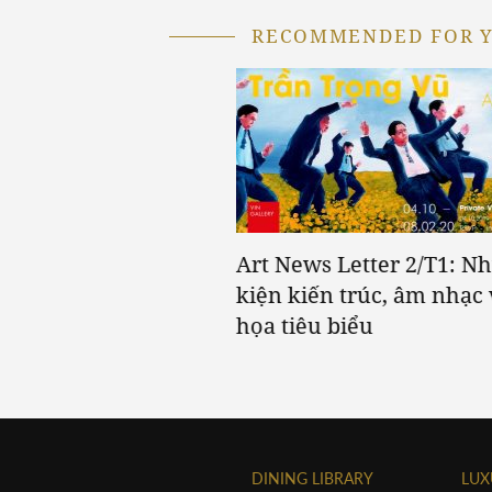
RECOMMENDED FOR 
022 Couture: Váy áo
Art News Letter 2/T1: N
a xa hoa” thứ 2
kiện kiến trúc, âm nhạc 
họa tiêu biểu
DINING LIBRARY
LUX