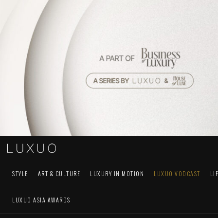
STYLE
ART & CULTURE
LUXURY IN MOTION
LUXUO VODCAST
LI
LUXUO ASIA AWARDS