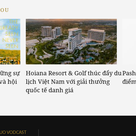
YOU
hững sự
Hoiana Resort & Golf thúc đẩy du
Pash
và hội
lịch Việt Nam với giải thưởng
điểm
quốc tế danh giá
UO VODCAST