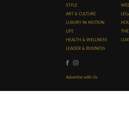
STYLE
WE
ART & CULTURE
LEG
LUXURY IN MOTION
HOU
LIFE
THE
HEALTH & WELLNESS
LUX
LEADER & BUSINESS
Advertise with Us
CÔNG TY TNHH THỜI TRANG VÀ TRUYỀN T
Giấy phép trang thông tin điện tử số 24/G
năm 2023.
Giấy chứng nhận đăng ký kinh doanh số:
27/10/2020.
Địa chỉ: 292/15 Điện Biên Phủ, Phường 17