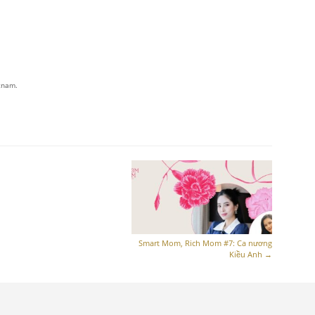
etnam.
Smart Mom, Rich Mom #7: Ca nương
Kiều Anh
→