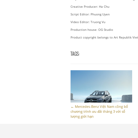
Creative Producer: Ha Chu
Script Editor: Phuong Uyen
Video Editor: Truong Vu
Production house: OG Studio
Product copyright belongs to Art Republik Vi
TAGS:
←
Mercedes-Benz Việt Nam công bố
chương trình ưu đãi tháng 3 với số
lượng giới hạn