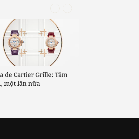
a de Cartier Grille: Tâm
Fendi FW 2022 Cou
, một lần nữa
hay “lớp da xa hoa