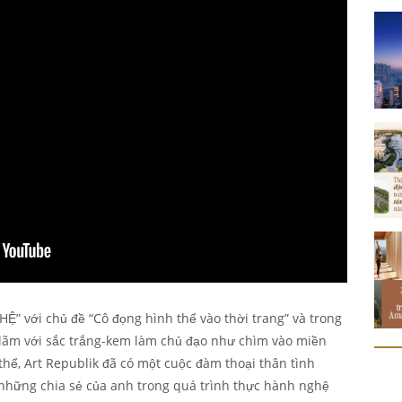
Ệ” với chủ đề “Cô đọng hình thể vào thời trang” và trong
 lãm với sắc trắng-kem làm chủ đạo như chìm vào miền
thể, Art Republik đã có một cuộc đàm thoại thân tình
những chia sẻ của anh trong quá trình thực hành nghệ