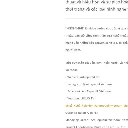
thuật và hiểu hơn về sự giao hoà
thời trang và các loại hình ngh
“NGỒI-NGHỆ” là video series được ấp ủ qua 
thuật. Vẫn giữ vững tinh thần đưa nghệ thuậ
mang đến những câu chuyện sáng tạo, có phần
người xem.
Mời quý khán giả đón xem “Ngồi-Nghệ” và nhữn
Vietnam.
• Website: artrepublik.vn
• Instagram: @artrepublikvietnam
• Facebook: Art Republik Vietnam
• Youtube: LUXUO TV
#NgồiNghệ
#alexfox
#artrepublikvietnam
#lu
Guest speaker: Alex Fox
Managing Editor – Art Republik Vietnam: Nam
Project Coordinator/ Producer: Cam Tu Ong