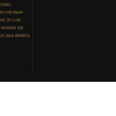
DDING
ACY VIETNAM
SE OF LUXE
 WOMEN 100
UO ASIA AWARDS
HÔNG FACE & STYLE REPUBLIK VIETNAM
P-STTTT do Sở Thông Tin và Truyền Thông cấp ngày 3 tháng 11
 0316554597 do Sở Kế Hoạch Đầu Tư TPHCM cấp ngày
, Quận Bình Thạnh TP Hồ Chí Minh