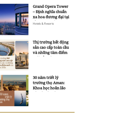
Grand Opera Tower
– Định nghĩa chuẩn
xa hoa đương đại tại
Sheraton Saigon
Hotels & Resorts
Grand Opera Hotel
Thị trường bất động
sản cao cấp toàn cầu
và những tâm điểm
mới của năm 2026
30 năm triết lý
trường thọ Aman:
Khoa học hoãn lão
và trí tuệ ngàn xưa