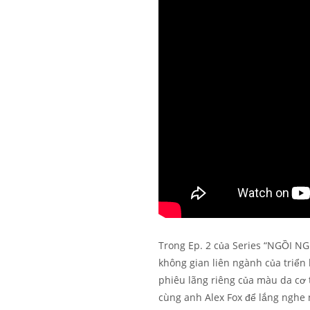
Trong Ep. 2 của Series “NGỒI NGH
không gian liên ngành của triển
phiêu lãng riêng của màu da cơ 
cùng anh Alex Fox để lắng nghe 