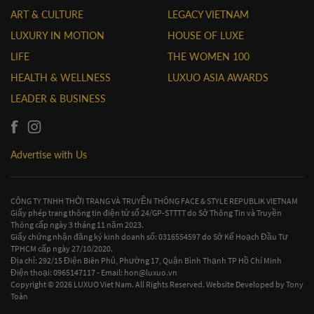
ART & CULTURE
LEGACY VIETNAM
LUXURY IN MOTION
HOUSE OF LUXE
LIFE
THE WOMEN 100
HEALTH & WELLNESS
LUXUO ASIA AWARDS
LEADER & BUSINESS
Advertise with Us
CÔNG TY TNHH THỜI TRANG VÀ TRUYỀN THÔNG FACE & STYLE REPUBLIK VIETNAM
Giấy phép trang thông tin điện tử số 24/GP-STTTT do Sở Thông Tin và Truyền
Thông cấp ngày 3 tháng 11 năm 2023.
Giấy chứng nhận đăng ký kinh doanh số: 0316554597 do Sở Kế Hoạch Đầu Tư
TPHCM cấp ngày 27/10/2020.
Địa chỉ: 292/15 Điện Biên Phủ, Phường 17, Quận Bình Thạnh TP Hồ Chí Minh
Điện thoại: 0965147117 - Email:
hon@luxuo.vn
Copyright © 2026 LUXUO Viet Nam. All Rights Reserved. Website Developed by
Tony
Toàn