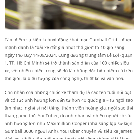
Tâm điểm sự kiện là hoạt động khai mạc Gumball Grid – được
mệnh danh là “bãi xe đắt giá nhất thế giới” từ 10 giờ sáng
ngày thứ Bảy 14/09/2024. Cung đường trung tâm Lê Lợi (quận
1, TP. Hồ Chí Minh) sẽ trở thành sàn diễn của 100 chiếc siêu
xe, với nhiều chiếc trong số đó là những độc bản hiếm có trên
thế giới, là biểu tượng của công nghệ, thiết kế và văn hoá.
Chủ nhân của những chiếc xe tham dự là các tên tuổi nổi bật
và có sức ảnh hưởng lớn đến từ hơn 40 quốc gia – từ ngôi sao
âm nhạc, nghệ sĩ nổi tiếng, thành viên hoàng gia, ngôi sao thể
thao, game thủ, YouTuber, doanh nhân và nhiều người có sức
ảnh hưởng lớn như Maximillion Cooper (nhà sáng lập sự kiện
Gumball 3000 người Anh), YouTuber chuyên về siêu xe James
Walker. Nhiều tên tuổi quen thuộc với công chúng Việt Nam