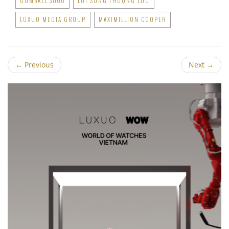
GUMBALL 3000
LỐI SỐNG THƯỢNG LƯU
LUXUO MEDIA GROUP
MAXIMILLION COOPER
←
Previous
Next
→