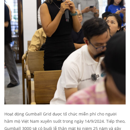
Hoạt động Gumball Grid được tổ chức miễn phí cho người
hâm mộ Việt Nam xuyên suốt trong ngày 14/9/2024. Tiếp theo,
Gumball 3000 sẽ có buổi lễ thân mật kỷ niệm 25 năm và gây