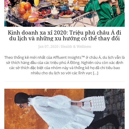
Kinh doanh xa xỉ 2020: Triệu phú châu Á đi
du lịch và những xu hướng có thể thay đổi
ngành du lịch thượng lưu
Jan 07, 2020 / Health & Wellness
Theo thống kê mới nhất của Affluent Insights™ ở châu Á, du lịch vẫn là
sở thích hàng đầu của các triệu phú Á Đông. Nghiên cứu còn xác định
các sở thích đặc biệt của nhóm này và thống kê họ đã chi tiêu bao
nhiêu cho du lịch so với các lĩnh vực […]