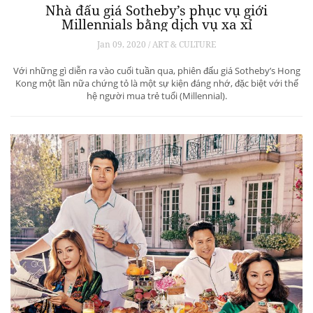
Nhà đấu giá Sotheby’s phục vụ giới
Millennials bằng dịch vụ xa xỉ
Jan 09, 2020 / ART & CULTURE
Với những gì diễn ra vào cuối tuần qua, phiên đấu giá Sotheby’s Hong
Kong một lần nữa chứng tỏ là một sự kiện đáng nhớ, đặc biệt với thế
hệ người mua trẻ tuổi (Millennial).