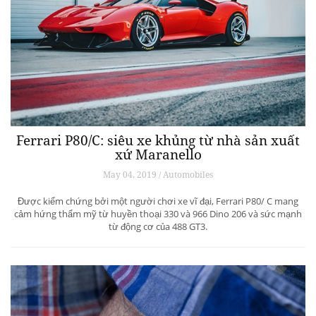
Ferrari P80/C: siêu xe khủng từ ​​nhà sản xuất
xứ Maranello
May 04, 2019 / Automobiles
Được kiểm chứng bởi một người chơi xe vĩ đại, Ferrari P80/ C mang
cảm hứng thẩm mỹ từ huyền thoại 330 và 966 Dino 206 và sức mạnh
từ động cơ của 488 GT3.