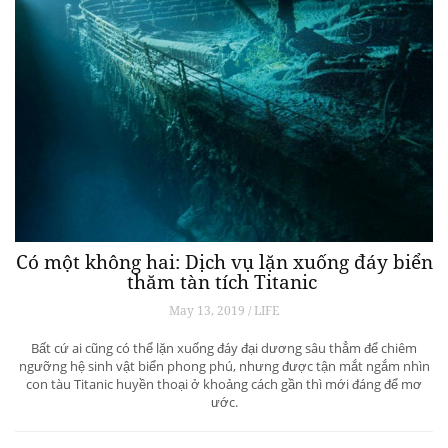
Có một không hai: Dịch vụ lặn xuống đáy biển
thăm tàn tích Titanic
May 13, 2019 / LIFE
Bất cứ ai cũng có thể lặn xuống đáy đại dương sâu thẳm để chiêm
ngưỡng hệ sinh vật biển phong phú, nhưng được tận mắt ngắm nhìn
con tàu Titanic huyền thoại ở khoảng cách gần thì mới đáng để mơ
ước.