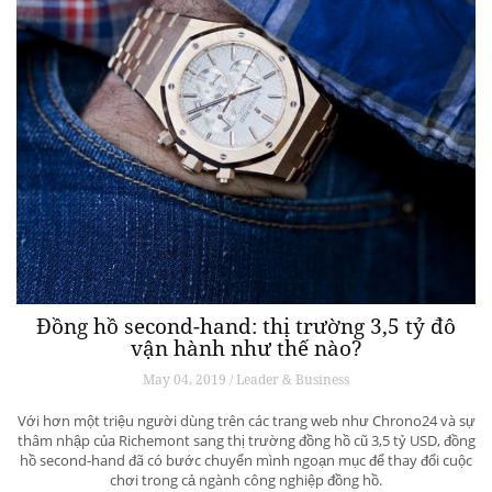
Đồng hồ second-hand: thị trường 3,5 tỷ đô
vận hành như thế nào?
May 04, 2019 / Leader & Business
Với hơn một triệu người dùng trên các trang web như Chrono24 và sự
thâm nhập của Richemont sang thị trường đồng hồ cũ 3,5 tỷ USD, đồng
hồ second-hand đã có bước chuyển mình ngoạn mục để thay đổi cuộc
chơi trong cả ngành công nghiệp đồng hồ.