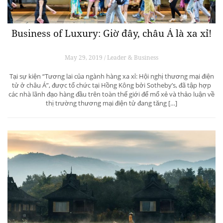
Business of Luxury: Giờ đây, châu Á là xa xỉ!
May 29, 2019 / Leader & Business
Tại sự kiện “Tương lai của ngành hàng xa xỉ: Hội nghị thương mại điện
tử ở châu Á”, được tổ chức tại Hồng Kông bởi Sotheby’s, đã tập hợp
các nhà lãnh đạo hàng đầu trên toàn thế giới để mổ xẻ và thảo luận về
thị trường thương mại điện tử đang tăng […]