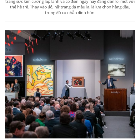
trang sức kim cương lấp lánh và cổ điển ngày nay đang dần lỗi mốt với
thế hệ trẻ. Thay vào đó, nữ trang đá màu lại là lựa chọn hàng đầu,
trong đó có nhẫn đính hôn.