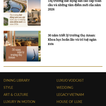
Thị trường bất động sản cao cấp toàn
cầu và những tâm điểm mới của năm
2026
30 năm triết lý trường thọ Aman:
Khoa học hoãn lão và trí tuệ ngàn
xưa
DINING LIBRARY
LUXUO VODCAST
STYLE
WEDDING
ART & CULTURE
LEGACY VIETNAM
LUXURY IN MOTION
HOUSE OF LUXE