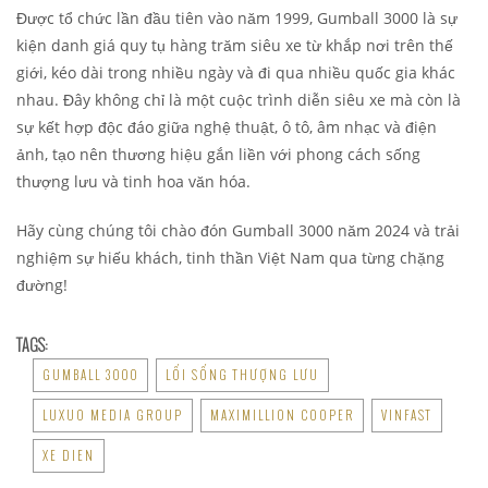
Được tổ chức lần đầu tiên vào năm 1999, Gumball 3000 là sự
kiện danh giá quy tụ hàng trăm siêu xe từ khắp nơi trên thế
giới, kéo dài trong nhiều ngày và đi qua nhiều quốc gia khác
nhau. Đây không chỉ là một cuộc trình diễn siêu xe mà còn là
sự kết hợp độc đáo giữa nghệ thuật, ô tô, âm nhạc và điện
ảnh, tạo nên thương hiệu gắn liền với phong cách sống
thượng lưu và tinh hoa văn hóa.
Hãy cùng chúng tôi chào đón Gumball 3000 năm 2024 và trải
nghiệm sự hiếu khách, tinh thần Việt Nam qua từng chặng
đường!
TAGS:
GUMBALL 3000
LỐI SỐNG THƯỢNG LƯU
LUXUO MEDIA GROUP
MAXIMILLION COOPER
VINFAST
XE DIEN