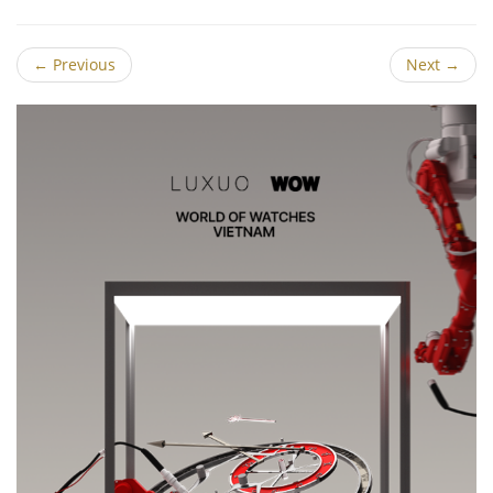
←
Previous
Next
→