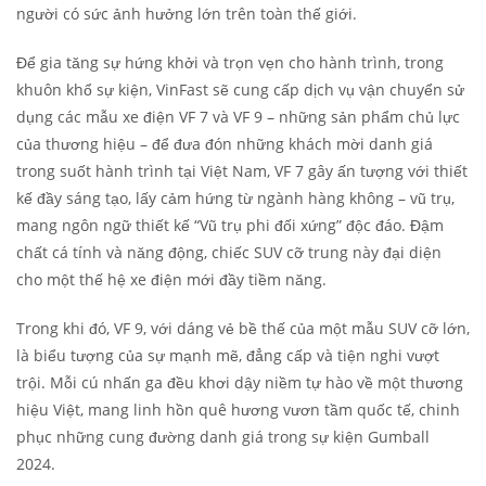
người có sức ảnh hưởng lớn trên toàn thế giới.
Để gia tăng sự hứng khởi và trọn vẹn cho hành trình, trong
khuôn khổ sự kiện, VinFast sẽ cung cấp dịch vụ vận chuyển sử
dụng các mẫu xe điện VF 7 và VF 9 – những sản phẩm chủ lực
của thương hiệu – để đưa đón những khách mời danh giá
trong suốt hành trình tại Việt Nam, VF 7 gây ấn tượng với thiết
kế đầy sáng tạo, lấy cảm hứng từ ngành hàng không – vũ trụ,
mang ngôn ngữ thiết kế “Vũ trụ phi đối xứng” độc đáo. Đậm
chất cá tính và năng động, chiếc SUV cỡ trung này đại diện
cho một thế hệ xe điện mới đầy tiềm năng.
Trong khi đó, VF 9, với dáng vẻ bề thế của một mẫu SUV cỡ lớn,
là biểu tượng của sự mạnh mẽ, đẳng cấp và tiện nghi vượt
trội. Mỗi cú nhấn ga đều khơi dậy niềm tự hào về một thương
hiệu Việt, mang linh hồn quê hương vươn tầm quốc tế, chinh
phục những cung đường danh giá trong sự kiện Gumball
2024.