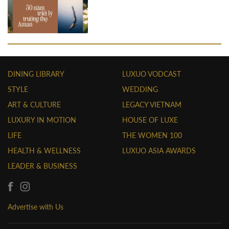
DINING LIBRARY
LUXUO VODCAST
STYLE
WEDDING
ART & CULTURE
LEGACY VIETNAM
LUXURY IN MOTION
HOUSE OF LUXE
LIFE
THE WOMEN 100
HEALTH & WELLNESS
LUXUO ASIA AWARDS
LEADER & BUSINESS
Advertise with Us