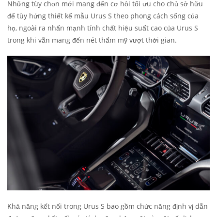
Những tùy chọn mới mang đến cơ hội tối ưu cho chủ sở hữu
để tùy hứng thiết kế mẫu Urus S theo phong cách sống của
họ, ngoài ra nhấn mạnh tính chất hiệu suất cao của Urus S
trong khi vẫn mang đến nét thẩm mỹ vượt thời gian.
Khả năng kết nối trong Urus S bao gồm chức năng định vị dẫn