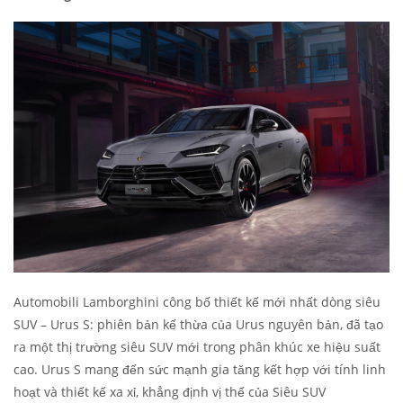
Automobili Lamborghini công bố thiết kế mới nhất dòng siêu
SUV – Urus S: phiên bản kế thừa của Urus nguyên bản, đã tạo
ra một thị trường siêu SUV mới trong phân khúc xe hiệu suất
cao. Urus S mang đến sức mạnh gia tăng kết hợp với tính linh
hoạt và thiết kế xa xỉ, khẳng định vị thế của Siêu SUV