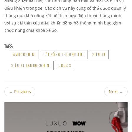
đường được kết nối, các tính năng bảo mật và một số dịch vụ
điều khiển trong xe. Các dịch vụ này cũng có thể được quản lý
thông qua khả năng kết nối tích hợp điện thoại thông minh,
với sự cải tiến của điều khiển đồng hồ thông minh bao gồm
chức năng chìa khóa xe ảo.
TAGS:
LAMBORGHINI
LỐI SỐNG THƯỢNG LƯU
SIÊU XE
SIÊU XE LAMBORGHINI
URUS S
←
Previous
Next
→