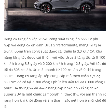
Động cơ tăng áp kép V8 với công suất tăng lên 666 CV phù
hợp với động cơ ổn định Urus S ’Performante, mang lại tỷ lệ
trọng lượng trên công suất được cải thiện là 3,3 kg / CV. Khả
năng tăng tốc được cải thiện, với việc Urus S tăng tốc từ 0-100
km / h trong 3,5 giây và 0-200 km / h trong 12,5 giây. Với tốc độ
tối đa 305 km / h, Urus S phanh từ 100 km / h về 0 chỉ trong
33,7m. Động cơ tăng áp kép cung cấp mô-men xoắn cực đại
850 Nm đã có tại 2.300 vòng / phút lên đến tối đa 6.000 vòng /
phút. Hệ thống xả đã được nâng cấp nhắc nhở rằng chiếc
Super SUV là một chiếc Lamborghini thực thụ, với âm thanh rõ
ràng hơn khi khởi động và âm thanh sắc nét hơn ở mỗi chế độ
lái.