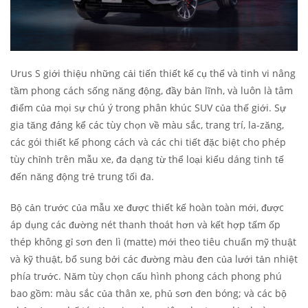
Urus S giới thiệu những cải tiến thiết kế cụ thể và tinh vi nâng
tầm phong cách sống năng động, đầy bản lĩnh, và luôn là tâm
điểm của mọi sự chú ý trong phân khúc SUV của thế giới. Sự
gia tăng đáng kể các tùy chọn về màu sắc, trang trí, la-zăng,
các gói thiết kế phong cách và các chi tiết đặc biệt cho phép
tùy chỉnh trên mẫu xe, đa dạng từ thể loại kiểu dáng tinh tế
đến năng động trẻ trung tối đa.
Bộ cản trước của mẫu xe được thiết kế hoàn toàn mới, được
áp dụng các đường nét thanh thoát hơn và kết hợp tấm ốp
thép không gỉ sơn đen lì (matte) mới theo tiêu chuẩn mỹ thuật
và kỹ thuật, bổ sung bởi các đường màu đen của lưới tản nhiệt
phía trước. Năm tùy chọn cấu hình phong cách phong phú
bao gồm: màu sắc của thân xe, phủ sơn đen bóng; và các bộ