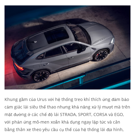
Khung gầm của Urus với hệ thống treo khí thích ứng đảm bảo
cảm giác lái siêu thể thao nhưng khả năng xử lý mượt mà trên
mặt đường ở các chế độ lái STRADA, SPORT, CORSA và EGO,
với phản ứng mô-men xoắn khả dụng ngay lập tức và cân
bằng thân xe theo yêu cầu cụ thể của hệ thống lái địa hình,