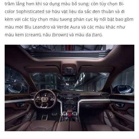
trầm lắng hơn khi sử dụng màu bổ sung; còn tùy chọn Bi-
color Sophisticated sở hữu vật liệu da sắc đen thuần và đi
kèm với các tùy chọn màu tương phản cực kỳ nổi bật bao gồm
màu mới Blu Leandro và Verde Aura và các màu khác như
màu kem (cream), nâu (brown) và màu da (tan).