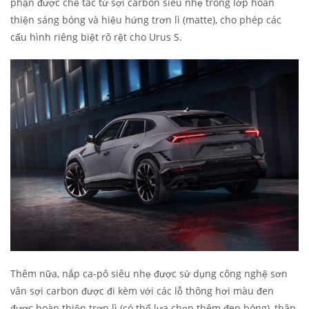
phận được chế tác từ sợi carbon siêu nhẹ trong lớp hoàn
thiện sáng bóng và hiệu hứng trơn lì (matte), cho phép các
cấu hình riêng biệt rõ rệt cho Urus S.
Thêm nữa, nắp ca-pô siêu nhẹ được sử dụng công nghệ sơn
vân sợi carbon được đi kèm với các lỗ thông hơi màu đen
được hoàn thiện trơn lì (có thể lựa chọn thêm đen bóng), thân