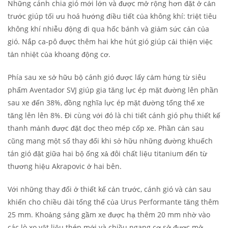
Những cánh chia gió mới lớn và được mở rộng hơn đặt ở cản
trước giúp tối ưu hoá hướng điều tiết của không khí: triệt tiêu
không khí nhiễu động đi qua hốc bánh và giảm sức cản của
gió. Nắp ca-pô được thêm hai khe hút gió giúp cải thiện việc
tản nhiệt của khoang động cơ.
Phía sau xe sở hữu bộ cánh gió được lấy cảm hứng từ siêu
phẩm Aventador SVJ giúp gia tăng lực ép mặt đường lên phần
sau xe đến 38%, đồng nghĩa lực ép mặt đường tổng thể xe
tăng lên lên 8%. Đi cùng với đó là chi tiết cánh gió phụ thiết kế
thanh mảnh được đặt dọc theo mép cốp xe. Phần cản sau
cũng mang một số thay đổi khi sở hữu những đường khuếch
tán gió đặt giữa hai bộ ống xả đôi chất liệu titanium đến từ
thương hiệu Akrapovic ở hai bên.
Với những thay đổi ở thiết kế cản trước, cánh gió và cản sau
khiến cho chiều dài tổng thể của Urus Performante tăng thêm
25 mm. Khoảng sáng gầm xe được hạ thêm 20 mm nhờ vào
các lò xo vật liệu thép mới và chiều ngang cơ sở được mở