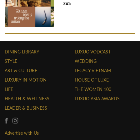
xưa
DINING LIBRARY
LUXUO VODCAST
STYLE
WEDDING
ART & CULTURE
LEGACY VIETNAM
LUXURY IN MOTION
HOUSE OF LUXE
LIFE
THE WOMEN 100
HEALTH & WELLNESS
LUXUO ASIA AWARDS
LEADER & BUSINESS
Advertise with Us