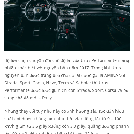
Bộ lựa chọn chuyển đổi chế độ lái của Urus Performante mang
nhiều khác biệt với nguyên bản năm 2017. Trong khi Urus
nguyên bản được trang bị 6 chế độ lái được gọi là AMINA với
Strada, Sport, Corsa, Neve, Terra và Sabbia; thì Urus
Performante được lược giản chỉ còn Strada, Sport, Corsa và bổ
sung chế độ mới – Rally.
Những thay đổi tuy nhỏ này có ảnh hưởng sâu sắc đến hiệu
suất đạt được, chẳng hạn như thời gian tăng tốc từ 0 – 100
km/h giảm từ 3,6 giây xuống còn 3,3 giây; quãng đường phanh
từ 100 km/h đến khi dừng hẳn chỉ trong 32,9 m. Urus