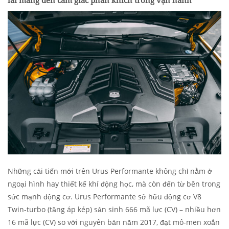
lái mang đến cảm giác phấn khích trong vận hành
Những cải tiến mới trên Urus Performante không chỉ nằm ở
ngoại hình hay thiết kế khí động học, mà còn đến từ bên trong
sức mạnh động cơ. Urus Performante sở hữu động cơ V8
Twin-turbo (tăng áp kép) sản sinh 666 mã lực (CV) – nhiều hơn
16 mã lực (CV) so với nguyên bản năm 2017, đạt mô-men xoắn