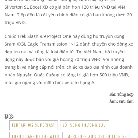
Silverton SL Boost XD có giá bán hơn 120 triệu VNĐ tại Việt
Nam. Tiếp đến là cốt yên chỉnh điện có giá bán không dưới 20
triệu VNĐ.
Chiếc Trek Slash 9.9 Project One này dùng hệ truyền động
Sram XXSL Eagle Transmission 1×12 dành chuyên cho dòng xe
đạp leo núi và cũng là loại điện tử. Tại Việt Nam, bộ truyền
động này được bán với giá hoảng 70 triệu VNĐ. Với những
trang bị và nâng cấp nói trên, chiếc xe đạp địa hình của doanh
nhân Nguyễn Quốc Cường có tổng trị giá hơn 500 triệu VNĐ,
mức giá ngang với một chiếc xe ô tô hạng A.
Bài: Tổng hợp
Ảnh: Sưu tầm
TAGS:
FERRARI 812 SUPERFAST
LỐI SỐNG THƯỢNG LƯU
LUXUO CARS OF THE WEEK
MERCEDES-AMG G63 EDITION 55