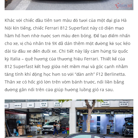
Khác với chiếc đầu tiên sơn màu đỏ tươi của một đại gia Hà
Nội kín tiếng, chiếc Ferrari 812 Superfast này có diện mạo
hầm hố hơn nhờ nước sơn màu đen bóng. Để tạo điểm nhấn
cho xe, vị chủ nhân trẻ 9X đã dán thêm một đường kẻ sọc kéo
dài từ đầu xe đến đuôi xe. Chi tiết này lấy cảm hứng từ quốc
kỳ Italia – quê hương của thương hiệu Ferrari. Thiết kế của
812 Superfast kết hợp giữa nét mềm mại và góc cạnh nhằm
tăng tính khí động học hơn so với “đàn anh” F12 Berlinetta.
Thân xe có hốc gió lớn trên vòm bánh trước, nối liền bằng
đường gân nổi trên cửa giúp hướng luồng gió ra sau.