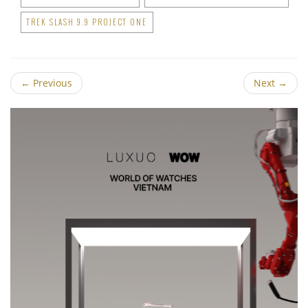
TREK SLASH 9.9 PROJECT ONE
←
Previous
Next
→