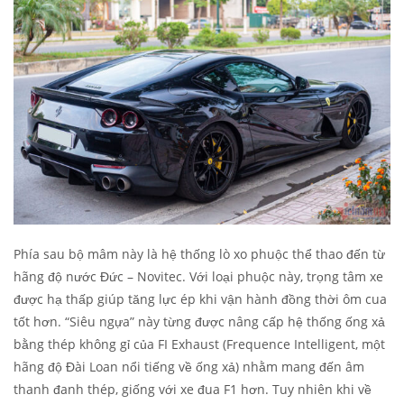
Phía sau bộ mâm này là hệ thống lò xo phuộc thể thao đến từ
hãng độ nước Đức – Novitec. Với loại phuộc này, trọng tâm xe
được hạ thấp giúp tăng lực ép khi vận hành đồng thời ôm cua
tốt hơn. “Siêu ngựa” này từng được nâng cấp hệ thống ống xả
bằng thép không gỉ của FI Exhaust (Frequence Intelligent, một
hãng độ Đài Loan nổi tiếng về ống xả) nhằm mang đến âm
thanh đanh thép, giống với xe đua F1 hơn. Tuy nhiên khi về