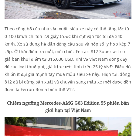
Theo công bố của nhà sản xuất, siêu xe này có thể tăng tốc từ
0-100 km/h chỉ tốn 2,9 giây trước khi đạt vận tốc tối đa 340
km/h. Xe sử dụng hệ dẫn động cầu sau và hộp số ly hợp kép 7
cấp. Ở thời điểm ra mắt, mỗi chiếc Ferrari 812 Superfast có
giá bán khởi điểm từ 315.000 USD. Khi về Việt Nam đóng đầy
đủ các loại thuế phí, giá trị xe ước tính trên 25 tỷ VNĐ. Điều đó
khiến ít đại gia mạnh tay mua mẫu siêu xe này. Hiện tại, dòng
812 đã bị dừng sản xuất và chuyển sang mẫu xe mới được đồn
đoán là Ferrari Roma biến thể V12.
Chiêm ngưỡng Mercedes-AMG G63 Edition 55 phiên bản
giới hạn tại Việt Nam