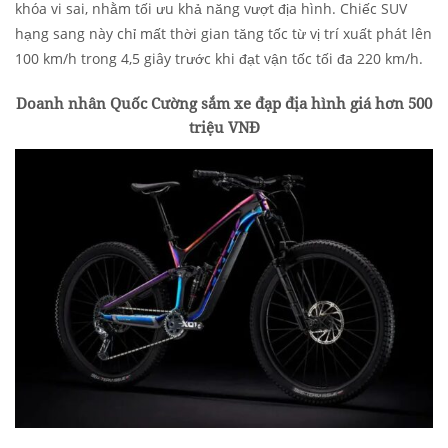
khóa vi sai, nhằm tối ưu khả năng vượt địa hình. Chiếc SUV
hạng sang này chỉ mất thời gian tăng tốc từ vị trí xuất phát lên
100 km/h trong 4,5 giây trước khi đạt vận tốc tối đa 220 km/h.
Doanh nhân Quốc Cường sắm xe đạp địa hình giá hơn 500
triệu VNĐ