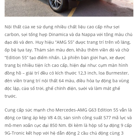
Nội thất của xe sử dụng nhiều chất liệu cao cấp như sợi
carbon, sợi tổng hợp Dinamica và da Nappa với tông màu chủ
đạo đỏ và đen. Huy hiệu “AMG 55” được trang trí trên vô lăng,
ốp bệ tựa tay. Thảm sàn màu đen, khâu thêm viền đỏ và chữ
“Edition 55” tạo điểm nhấn. Là phiên bản giới hạn, xe được
trang bị nhiều tiện ích cao cấp, hiện đại như: cụm màn hình
đồng hồ – giải trí đều có kích thước 12,3 inch, loa Burmester,
đèn viền trang trí nội thất 64 màu, điều hòa tự động ba vùng
độc lập, cửa sổ trời, ghế chỉnh điện, sưởi và làm mát ghế
trước.
Cung cấp sức mạnh cho Mercedes-AMG G63 Edition 55 vẫn là
động cơ tăng áp kép V8 4.0L sản sinh công suất 577 mã lực và
mô-men xoắn cực đại 850 Nm. Đi kèm là hộp số tự động 9 cấp
9G-Tronic kết hợp với hệ dẫn động 2 cầu chủ động cùng 3