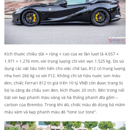
Kích thước chiều dài × rộng × cao của xe lần lượt là 4.657 ×
1.971 × 1.276 mm, với trọng lượng chỉ vỏn vẹn 1.525 kg. Do sử
dụng các vật liệu tiên tiến cho việc chế tạo, 812 có trọng lượng
nhẹ hơn 266 kg so với F12. Không chỉ sở hữu nước sơn màu
đen, chiếc Ferrari 812 trị giá trên 10 tỷ VNĐ còn được trang bị
bộ la-zăng đa chấu sơn đen, kích thước 20 inch. Bên trong nổi
bật với kẹp phanh màu vàng và hệ thống phanh đĩa gốm –
carbon của Brembo. Trong khi đó, chiếc màu đỏ dùng bộ mâm
màu xám và kẹp phanh màu đỏ “tone sur tone”.