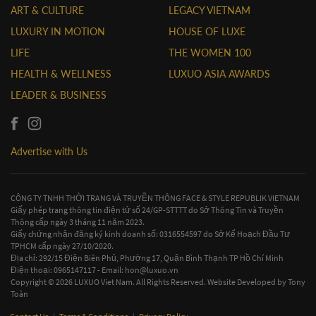
ART & CULTURE
LEGACY VIETNAM
LUXURY IN MOTION
HOUSE OF LUXE
LIFE
THE WOMEN 100
HEALTH & WELLNESS
LUXUO ASIA AWARDS
LEADER & BUSINESS
Advertise with Us
CÔNG TY TNHH THỜI TRANG VÀ TRUYỀN THÔNG FACE & STYLE REPUBLIK VIETNAM
Giấy phép trang thông tin điện tử số 24/GP-STTTT do Sở Thông Tin và Truyền
Thông cấp ngày 3 tháng 11 năm 2023.
Giấy chứng nhận đăng ký kinh doanh số: 0316554597 do Sở Kế Hoạch Đầu Tư
TPHCM cấp ngày 27/10/2020.
Địa chỉ: 292/15 Điện Biên Phủ, Phường 17, Quận Bình Thạnh TP Hồ Chí Minh
Điện thoại: 0965147117 - Email:
hon@luxuo.vn
Copyright © 2026 LUXUO Viet Nam. All Rights Reserved. Website Developed by
Tony
Toàn