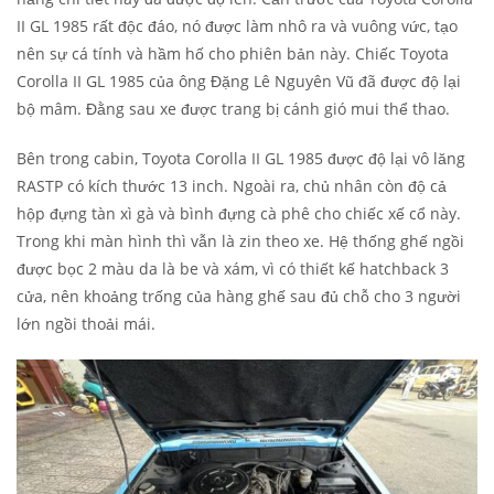
II GL 1985 rất độc đáo, nó được làm nhô ra và vuông vức, tạo
nên sự cá tính và hầm hố cho phiên bản này. Chiếc Toyota
Corolla II GL 1985 của ông Đặng Lê Nguyên Vũ đã được độ lại
bộ mâm. Đằng sau xe được trang bị cánh gió mui thể thao.
Bên trong cabin, Toyota Corolla II GL 1985 được độ lại vô lăng
RASTP có kích thước 13 inch. Ngoài ra, chủ nhân còn độ cả
hộp đựng tàn xì gà và bình đựng cà phê cho chiếc xế cổ này.
Trong khi màn hình thì vẫn là zin theo xe. Hệ thống ghế ngồi
được bọc 2 màu da là be và xám, vì có thiết kế hatchback 3
cửa, nên khoảng trống của hàng ghế sau đủ chỗ cho 3 người
lớn ngồi thoải mái.