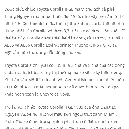
Được biết, chiếc Toyota Corolla II GL mà vị chủ tịch cà phê
Trung Nguyên mới mua thuộc đời 1985, như vậy, xe nằm ở thế
hệ thứ 5. Xét thời điểm đó, thế hệ thứ 5 được coi là thế hệ phổ
dụng nhất của Corolla với hơn 3,3 triệu xe đã được sản xuất. Ở
thế hệ này, Corolla được thiết kế dẫn động cầu trước, trừ mẫu
AE85 và AE86 Corolla Levin/Sprinter Trueno (SR-5 / GT-S tại
Mỹ) vẫn tiếp tục dùng dẫn động cầu sau.
Toyota Corolla chủ yếu có 2 bản là 3 cửa và 5 cửa của các dòng
sedan và hatchback, tùy thị trường mà xe sẽ có ký hiệu riêng.
Khi bán vào Mỹ, liên doanh với General Motors, các phiên bản
cải tiến nhẹ của mẫu sedan AE82 đã được bán ra với tên gọi
khác hoàn toàn là Chevrolet Nova.
Trở lại với chiếc Toyota Corolla II GL 1985 của ông Đặng Lê
Nguyên Vũ, xe nổi bật với màu sơn ngoại thất xanh Miami.
Phần đầu xe được trang bị đèn pha tròn cổ điển, nhiều khả
năng chi tiết này đã được độ lên. Cản trước của Toyota Corolla