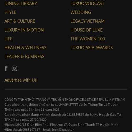
DINING LIBRARY
LUXUO VODCAST
STYLE
WEDDING
ART & CULTURE
LEGACY VIETNAM
LUXURY IN MOTION
HOUSE OF LUXE
LIFE
THE WOMEN 100
HEALTH & WELLNESS
LUXUO ASIA AWARDS
LEADER & BUSINESS
Advertise with Us
CÔNG TY TNHH THỜI TRANG VÀ TRUYỀN THÔNG FACE & STYLE REPUBLIK VIETNAM
Giấy phép trang thông tin điện tử số 24/GP-STTTT do Sở Thông Tin và Truyền
Thông cấp ngày 3 tháng 11 năm 2023.
Giấy chứng nhận đăng ký kinh doanh số: 0316554597 do Sở Kế Hoạch Đầu Tư
TPHCM cấp ngày 27/10/2020.
Địa chỉ: 292/15 Điện Biên Phủ, Phường 17, Quận Bình Thạnh TP Hồ Chí Minh
Điện thoại: 0965147117 - Email:
hon@luxuo.vn