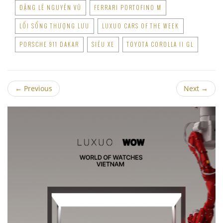
ĐẶNG LÊ NGUYÊN VŨ
FERRARI PORTOFINO M
LỐI SỐNG THƯỢNG LƯU
LUXUO CARS OF THE WEEK
PORSCHE 911 DAKAR
SIÊU XE
TOYOTA COROLLA II GL
←
Previous
Next
→