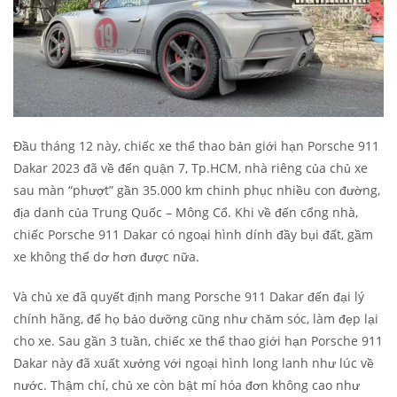
Đầu tháng 12 này, chiếc xe thể thao bản giới hạn Porsche 911
Dakar 2023 đã về đến quận 7, Tp.HCM, nhà riêng của chủ xe
sau màn “phượt” gần 35.000 km chinh phục nhiều con đường,
địa danh của Trung Quốc – Mông Cổ. Khi về đến cổng nhà,
chiếc Porsche 911 Dakar có ngoại hình dính đầy bụi đất, gầm
xe không thể dơ hơn được nữa.
Và chủ xe đã quyết định mang Porsche 911 Dakar đến đại lý
chính hãng, để họ bảo dưỡng cũng như chăm sóc, làm đẹp lại
cho xe. Sau gần 3 tuần, chiếc xe thể thao giới hạn Porsche 911
Dakar này đã xuất xưởng với ngoại hình long lanh như lúc về
nước. Thậm chí, chủ xe còn bật mí hóa đơn không cao như