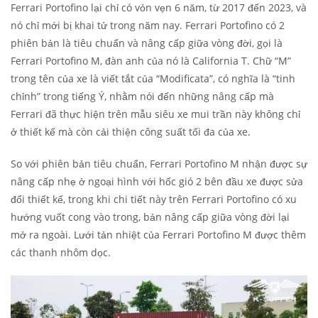
Ferrari Portofino lại chỉ có vỏn vẹn 6 năm, từ 2017 đến 2023, và
nó chỉ mới bị khai tử trong năm nay. Ferrari Portofino có 2
phiên bản là tiêu chuẩn và nâng cấp giữa vòng đời, gọi là
Ferrari Portofino M, đàn anh của nó là California T. Chữ “M”
trong tên của xe là viết tắt của “Modificata”, có nghĩa là “tinh
chỉnh” trong tiếng Ý, nhằm nói đến những nâng cấp mà
Ferrari đã thực hiện trên mẫu siêu xe mui trần này không chỉ
ở thiết kế mà còn cải thiện công suất tối đa của xe.
So với phiên bản tiêu chuẩn, Ferrari Portofino M nhận được sự
nâng cấp nhẹ ở ngoại hình với hốc gió 2 bên đầu xe được sửa
đổi thiết kế, trong khi chi tiết này trên Ferrari Portofino có xu
hướng vuốt cong vào trong, bản nâng cấp giữa vòng đời lại
mở ra ngoài. Lưới tản nhiệt của Ferrari Portofino M được thêm
các thanh nhôm dọc.