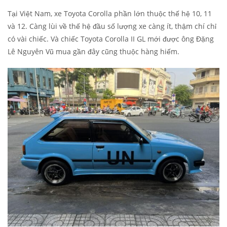
Tại Việt Nam, xe Toyota Corolla phần lớn thuộc thế hệ 10, 11
và 12. Càng lùi về thế hệ đầu số lượng xe càng ít, thậm chí chỉ
có vài chiếc. Và chiếc Toyota Corolla II GL mới được ông Đặng
Lê Nguyên Vũ mua gần đây cũng thuộc hàng hiếm.