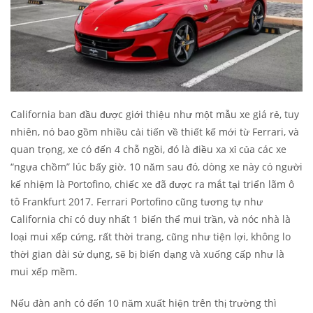
California ban đầu được giới thiệu như một mẫu xe giá rẻ, tuy
nhiên, nó bao gồm nhiều cải tiến về thiết kế mới từ Ferrari, và
quan trọng, xe có đến 4 chỗ ngồi, đó là điều xa xỉ của các xe
“ngựa chồm” lúc bấy giờ. 10 năm sau đó, dòng xe này có người
kế nhiệm là Portofino, chiếc xe đã được ra mắt tại triển lãm ô
tô Frankfurt 2017. Ferrari Portofino cũng tương tự như
California chỉ có duy nhất 1 biến thể mui trần, và nóc nhà là
loại mui xếp cứng, rất thời trang, cũng như tiện lợi, không lo
thời gian dài sử dụng, sẽ bị biến dạng và xuống cấp như là
mui xếp mềm.
Nếu đàn anh có đến 10 năm xuất hiện trên thị trường thì