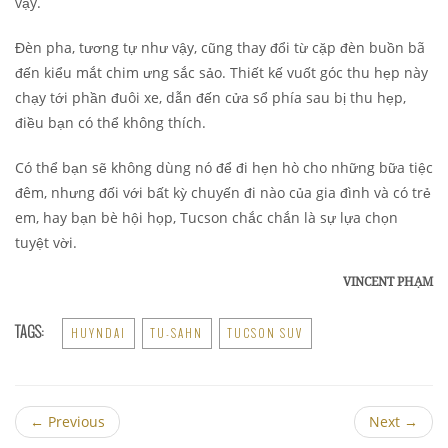
vậy.
Đèn pha, tương tự như vậy, cũng thay đổi từ cặp đèn buồn bã
đến kiểu mắt chim ưng sắc sảo. Thiết kế vuốt góc thu hẹp này
chạy tới phần đuôi xe, dẫn đến cửa sổ phía sau bị thu hẹp,
điều bạn có thể không thích.
Có thể bạn sẽ không dùng nó để đi hẹn hò cho những bữa tiệc
đêm, nhưng đối với bất kỳ chuyến đi nào của gia đình và có trẻ
em, hay bạn bè hội họp, Tucson chắc chắn là sự lựa chọn
tuyệt vời.
VINCENT PHẠM
TAGS:
HUYNDAI
TU-SAHN
TUCSON SUV
←
Previous
Next
→