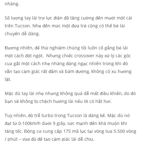
nhàng.
Số lượng tay lái trợ lực điện đã tăng cường đến mười một cái
trên Tucson. Nhẹ đến mức một đứa trẻ cũng có thể bẻ lái
chuyển dễ dàng.
Đương nhiên, để thử nghiệm chúng tôi luôn cố gắng bẻ lái
một cách đột ngột. Nhưng chiếc crossover này xử lý các góc
cua gắt một cách nhẹ nhàng đáng ngạc nhiên trong khi đó
vẫn tạo cảm giác rất đằm và bám đường, không có xu hướng
lật.
Mặc dù tay lái nhẹ nhưng không quá dễ mất điều khiển, do đó
bạn sẽ không bị chệch hướng lái nếu lỡ có hắt hơi.
Tuy nhiên, độ trễ turbo trong Tucson là đáng kể. Mặc dù nó
đạt từ 0-100km/h dưới 9 giây, sức mạnh đến khá muộn khi
tăng tốc. Động cơ cung cấp 175 mã lực tại vòng tua 5.500 vòng
/ phút – vừa đủ để tạo cảm giác lái dễ chịu.