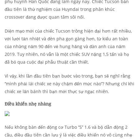
phụ huynh Hàn Quốc đang làm ngày nay. Chiếc Tucson bản
đầu tiên là thử nghiệm của Huyndai trong phân khúc
crossover đang được quan tâm sôi nổi.
Diện mạo mới của chiếc Tucson trông hiện đại hơn rất nhiều,
với lưới tản nhiệt và đèn pha gọn gàng hơn, từ kiểu an toàn
của những năm 90 đến vẻ hung hăng và đàn anh của năm
2019. Tuy nhiên, nó vẫn là một chiếc SUV nặng 1,5 tấn và họ
đã bỏ qua cuộc đại phẫu thuật cần thiết.
Vì vậy, khi lần đầu tiên bạn bước vào trong, bạn sẽ nghĩ rằng
‘’mình phải lái chiếc xe này chậm đến mức nào’’? Nhưng chỉ khi
chiếc xe lăn bánh thì bạn mới thực sự ngạc nhiên.
Điều khiển nhẹ nhàng
Nếu không bàn đến động cơ Turbo ‘’S’’ 1.6 và bộ dẫn động 2
cầu, điều đầu tiên cần lưu ý là việc điều khiển nó vô cùng nhẹ