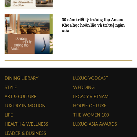
30 năm triết lý trường thọ Aman:
Khoa học hoãn lão và trí tuệ ngàn
xưa
DINING LIBRARY
LUXUO VODCAST
STYLE
WEDDING
ART & CULTURE
LEGACY VIETNAM
LUXURY IN MOTION
HOUSE OF LUXE
LIFE
THE WOMEN 100
HEALTH & WELLNESS
LUXUO ASIA AWARDS
LEADER & BUSINESS