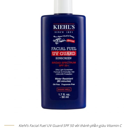
Kiehl’s Facial Fuel UV Guard SPF 50 với thành phần giàu Vitamin C