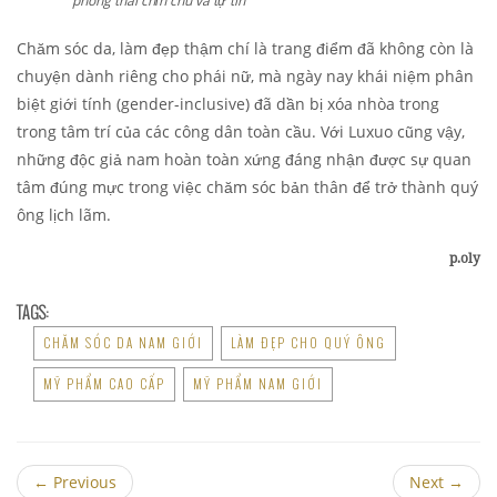
phong thái chỉn chu và tự tin
Chăm sóc da, làm đẹp thậm chí là trang điểm đã không còn là
chuyện dành riêng cho phái nữ, mà ngày nay khái niệm phân
biệt giới tính (gender-inclusive) đã dần bị xóa nhòa trong
trong tâm trí của các công dân toàn cầu. Với Luxuo cũng vậy,
những độc giả nam hoàn toàn xứng đáng nhận được sự quan
tâm đúng mực trong việc chăm sóc bản thân để trở thành quý
ông lịch lãm.
p.oly
TAGS:
CHĂM SÓC DA NAM GIỚI
LÀM ĐẸP CHO QUÝ ÔNG
MỸ PHẨM CAO CẤP
MỸ PHẨM NAM GIỚI
←
Previous
Next
→