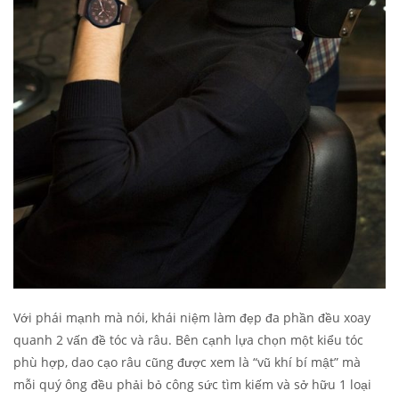
Với phái mạnh mà nói, khái niệm làm đẹp đa phần đều xoay
quanh 2 vấn đề tóc và râu. Bên cạnh lựa chọn một kiểu tóc
phù hợp, dao cạo râu cũng được xem là “vũ khí bí mật” mà
mỗi quý ông đều phải bỏ công sức tìm kiếm và sở hữu 1 loại