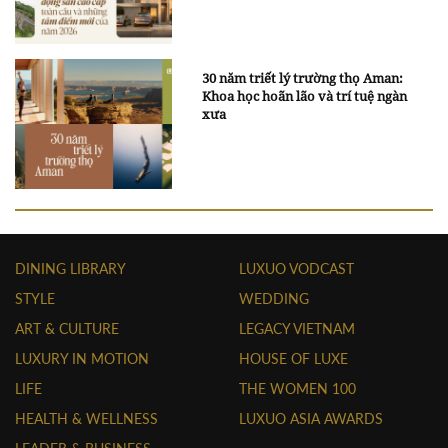
30 năm triết lý trường thọ Aman:
Khoa học hoãn lão và trí tuệ ngàn
xưa
DINING LIBRARY
LUXUO VODCAST
STYLE
WEDDING
ART & CULTURE
LEGACY VIETNAM
LUXURY IN MOTION
HOUSE OF LUXE
LIFE
THE WOMEN 100
HEALTH & WELLNESS
LUXUO ASIA AWARDS