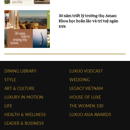
30 năm triết lý trường thọ Aman:
Khoa học hoãn lão và trí tuệ ngàn
xưa
DINING LIBRARY
LUXUO VODCAST
STYLE
WEDDING
ART & CULTURE
LEGACY VIETNAM
LUXURY IN MOTION
HOUSE OF LUXE
LIFE
THE WOMEN 100
HEALTH & WELLNESS
LUXUO ASIA AWARDS
LEADER & BUSINESS