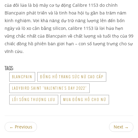
của đôi lứa là bộ máy cơ tự động Calibre 1153 do chính
Blancpain phát triển và là tinh hoa hội tụ gần ba trăm năm
kinh nghiệm. Với khả năng dự trữ năng lượng lên đến bốn
ngày và lò xo cân bằng silicon, calibre 1153 là lời hứa hẹn
vững chắc nhất của Blancpain về chất lượng và tuổi thọ của 99
chiếc đồng hồ phiên bản giới hạn – con số tượng trưng cho sự
vĩnh cửu.
TAGS:
BLANCPAIN
ĐỒNG HỒ TRANG SỨC NỮ CAO CẤP
LADYBIRD SAINT “VALENTINE’S DAY 2022”
LỐI SỐNG THƯỢNG LƯU
MUA ĐỒNG HỒ CHO NỮ
←
Previous
Next
→