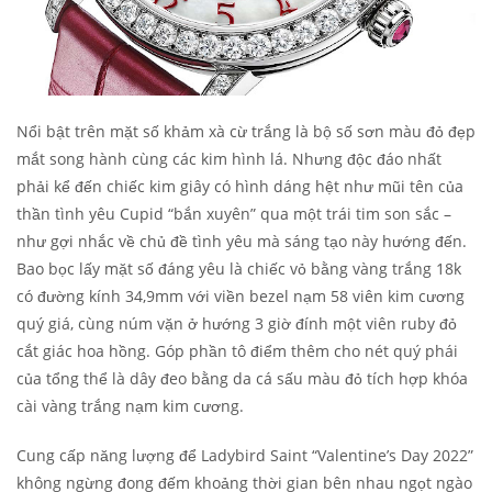
Nổi bật trên mặt số khảm xà cừ trắng là bộ số sơn màu đỏ đẹp
mắt song hành cùng các kim hình lá. Nhưng độc đáo nhất
phải kể đến chiếc kim giây có hình dáng hệt như mũi tên của
thần tình yêu Cupid “bắn xuyên” qua một trái tim son sắc –
như gợi nhắc về chủ đề tình yêu mà sáng tạo này hướng đến.
Bao bọc lấy mặt số đáng yêu là chiếc vỏ bằng vàng trắng 18k
có đường kính 34,9mm với viền bezel nạm 58 viên kim cương
quý giá, cùng núm vặn ở hướng 3 giờ đính một viên ruby đỏ
cắt giác hoa hồng. Góp phần tô điểm thêm cho nét quý phái
của tổng thể là dây đeo bằng da cá sấu màu đỏ tích hợp khóa
cài vàng trắng nạm kim cương.
Cung cấp năng lượng để Ladybird Saint “Valentine’s Day 2022”
không ngừng đong đếm khoảng thời gian bên nhau ngọt ngào