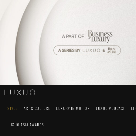
STYLE
ART & CULTURE
LUXURY IN MOTION
LUXUO VODCAST
LI
LUXUO ASIA AWARDS