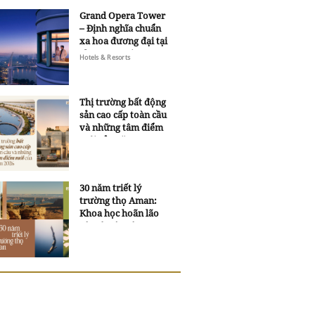
Grand Opera Tower
– Định nghĩa chuẩn
xa hoa đương đại tại
Sheraton Saigon
Hotels & Resorts
Grand Opera Hotel
Thị trường bất động
sản cao cấp toàn cầu
và những tâm điểm
mới của năm 2026
30 năm triết lý
trường thọ Aman:
Khoa học hoãn lão
và trí tuệ ngàn xưa