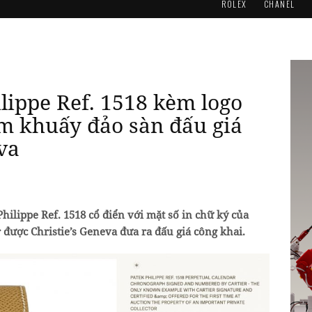
ROLEX
CHANEL
lippe Ref. 1518 kèm logo
ếm khuấy đảo sàn đấu giá
va
Philippe Ref. 1518 cổ điển với mặt số in chữ ký của
 được Christie’s Geneva đưa ra đấu giá công khai.