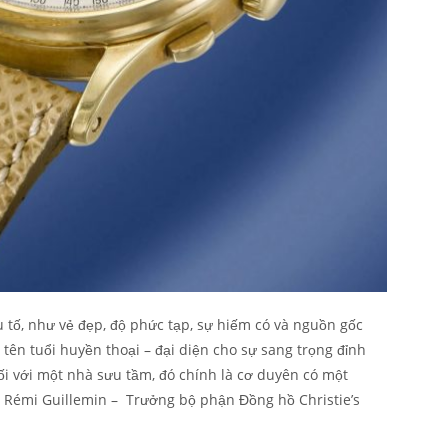
u tố, như vẻ đẹp, độ phức tạp, sự hiếm có và nguồn gốc
i tên tuổi huyền thoại – đại diện cho sự sang trọng đỉnh
ối với một nhà sưu tầm, đó chính là cơ duyên có một
 Rémi Guillemin – Trưởng bộ phận Đồng hồ Christie’s