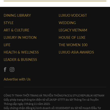
DINING LIBRARY
LUXUO VODCAST
STYLE
WEDDING
ART & CULTURE
LEGACY VIETNAM
LUXURY IN MOTION
HOUSE OF LUXE
LIFE
THE WOMEN 100
HEALTH & WELLNESS
LUXUO ASIA AWARDS
LEADER & BUSINESS
Advertise with Us
CÔNG TY TNHH THỜI TRANG VÀ TRUYỀN THÔNG FACE & STYLE REPUBLIK VIETNAM
Giấy phép trang thông tin điện tử số 24/GP-STTTT do Sở Thông Tin và Truyền
Thông cấp ngày 3 tháng 11 năm 2023.
Giấy chứng nhận đăng ký kinh doanh số: 0316554597 do Sở Kế Hoạch Đầu Tư