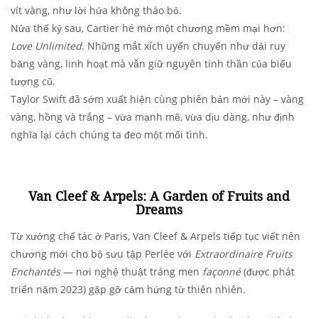
vít vàng, như lời hứa không tháo bỏ.
Nửa thế kỷ sau, Cartier hé mở một chương mềm mại hơn:
Love Unlimited
. Những mắt xích uyển chuyển như dải ruy
băng vàng, linh hoạt mà vẫn giữ nguyên tinh thần của biểu
tượng cũ.
Taylor Swift đã sớm xuất hiện cùng phiên bản mới này – vàng
vàng, hồng và trắng – vừa mạnh mẽ, vừa dịu dàng, như định
nghĩa lại cách chúng ta đeo một mối tình.
Van Cleef & Arpels: A Garden of Fruits and
Dreams
Từ xưởng chế tác ở Paris, Van Cleef & Arpels tiếp tục viết nên
chương mới cho bộ sưu tập Perlée với
Extraordinaire Fruits
Enchantés
— nơi nghệ thuật tráng men
façonné
(được phát
triển năm 2023) gặp gỡ cảm hứng từ thiên nhiên.