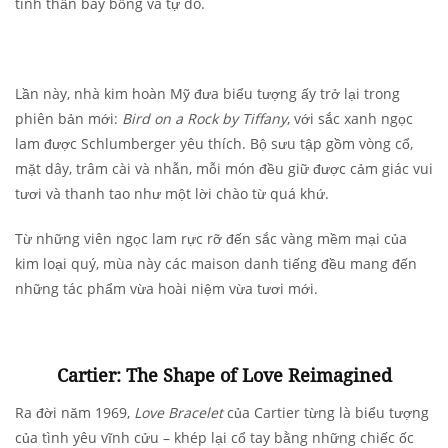
tinh thần bay bổng và tự do.
Lần này, nhà kim hoàn Mỹ đưa biểu tượng ấy trở lại trong
phiên bản mới:
Bird on a Rock by Tiffany
, với sắc xanh ngọc
lam được Schlumberger yêu thích. Bộ sưu tập gồm vòng cổ,
mặt dây, trâm cài và nhẫn, mỗi món đều giữ được cảm giác vui
tươi và thanh tao như một lời chào từ quá khứ.
Từ những viên ngọc lam rực rỡ đến sắc vàng mềm mại của
kim loại quý, mùa này các maison danh tiếng đều mang đến
những tác phẩm vừa hoài niệm vừa tươi mới.
Cartier: The Shape of Love Reimagined
Ra đời năm 1969,
Love Bracelet
của Cartier từng là biểu tượng
của tình yêu vĩnh cửu – khép lại cổ tay bằng những chiếc ốc