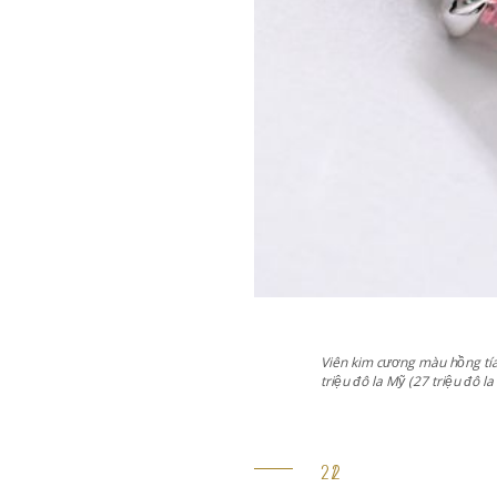
Viên kim cương màu hồng tía 
triệu đô la Mỹ (27 triệu đô 
 (96,9 triệu đô la Singapore),
kim cương Type IIa với màu hồng