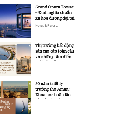
Grand Opera Tower
– Định nghĩa chuẩn
xa hoa đương đại tại
Sheraton Saigon
Hotels & Resorts
Grand Opera Hotel
Thị trường bất động
sản cao cấp toàn cầu
và những tâm điểm
mới của năm 2026
30 năm triết lý
trường thọ Aman:
Khoa học hoãn lão
và trí tuệ ngàn xưa