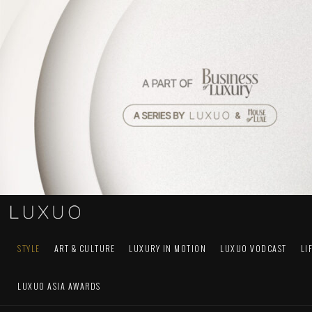
STYLE
ART & CULTURE
LUXURY IN MOTION
LUXUO VODCAST
LI
LUXUO ASIA AWARDS