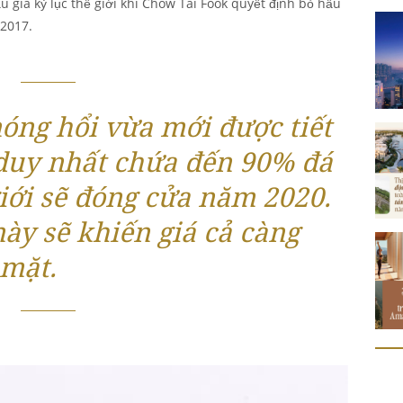
ấu giá kỷ lục thế giới khi Chow Tai Fook quyết định bỏ hầu
/2017.
nóng hổi vừa mới được tiết
 duy nhất chứa đến 90% đá
giới sẽ đóng cửa năm 2020.
ày sẽ khiến giá cả càng
 mặt.