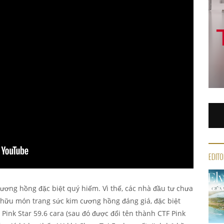
EDITO
cương hồng đặc biệt quý hiếm. Vì thế, các nhà đầu tư chưa
ở hữu món trang sức kim cương hồng đáng giá, đặc biệt
 Pink Star 59.6 cara (sau đó được đổi tên thành CTF Pink