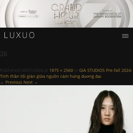
26
Published
08/07/2024
at
1875 × 2560
in
GIA STUDIOS Pre-fall 2024:
Tinh thần tối giản giữa nguồn cảm hứng đương đại
.
← Previous
Next →