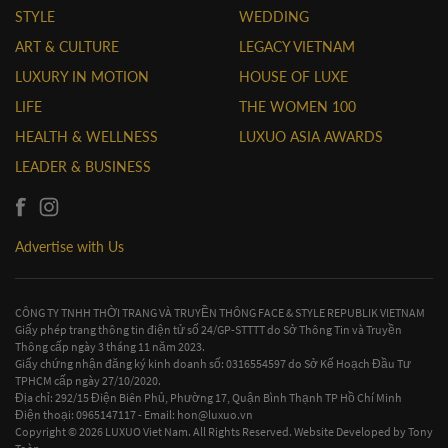
STYLE
WEDDING
ART & CULTURE
LEGACY VIETNAM
LUXURY IN MOTION
HOUSE OF LUXE
LIFE
THE WOMEN 100
HEALTH & WELLNESS
LUXUO ASIA AWARDS
LEADER & BUSINESS
Advertise with Us
CÔNG TY TNHH THỜI TRANG VÀ TRUYỀN THÔNG FACE & STYLE REPUBLIK VIETNAM
Giấy phép trang thông tin điện tử số 24/GP-STTTT do Sở Thông Tin và Truyền
Thông cấp ngày 3 tháng 11 năm 2023.
Giấy chứng nhận đăng ký kinh doanh số: 0316554597 do Sở Kế Hoạch Đầu Tư
TPHCM cấp ngày 27/10/2020.
Địa chỉ: 292/15 Điện Biên Phủ, Phường 17, Quận Bình Thạnh TP Hồ Chí Minh
Điện thoại: 0965147117 - Email:
hon@luxuo.vn
Copyright © 2026 LUXUO Viet Nam. All Rights Reserved. Website Developed by
Tony