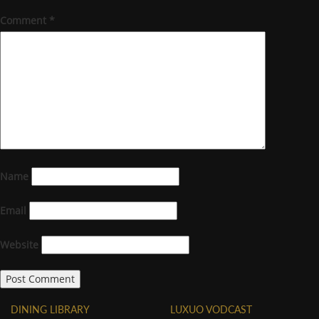
Comment
*
Name
Email
Website
DINING LIBRARY
LUXUO VODCAST