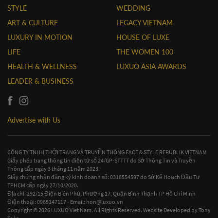
STYLE
WEDDING
ART & CULTURE
LEGACY VIETNAM
LUXURY IN MOTION
HOUSE OF LUXE
LIFE
THE WOMEN 100
HEALTH & WELLNESS
LUXUO ASIA AWARDS
LEADER & BUSINESS
Advertise with Us
CÔNG TY TNHH THỜI TRANG VÀ TRUYỀN THÔNG FACE & STYLE REPUBLIK VIETNAM
Giấy phép trang thông tin điện tử số 24/GP-STTTT do Sở Thông Tin và Truyền
Thông cấp ngày 3 tháng 11 năm 2023.
Giấy chứng nhận đăng ký kinh doanh số: 0316554597 do Sở Kế Hoạch Đầu Tư
TPHCM cấp ngày 27/10/2020.
Địa chỉ: 292/15 Điện Biên Phủ, Phường 17, Quận Bình Thạnh TP Hồ Chí Minh
Điện thoại: 0965147117 - Email:
hon@luxuo.vn
Copyright © 2026 LUXUO Viet Nam. All Rights Reserved. Website Developed by
Tony