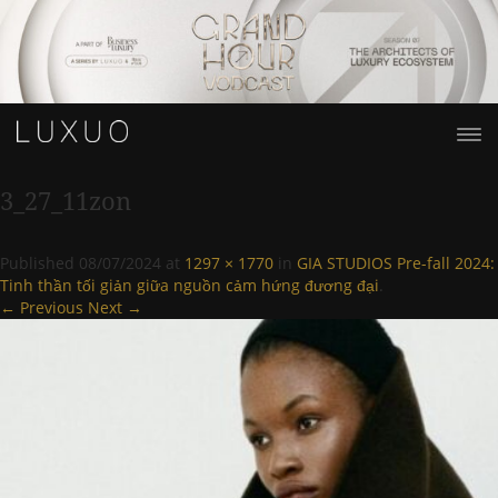
3_27_11zon
Published
08/07/2024
at
1297 × 1770
in
GIA STUDIOS Pre-fall 2024:
Tinh thần tối giản giữa nguồn cảm hứng đương đại
.
← Previous
Next →