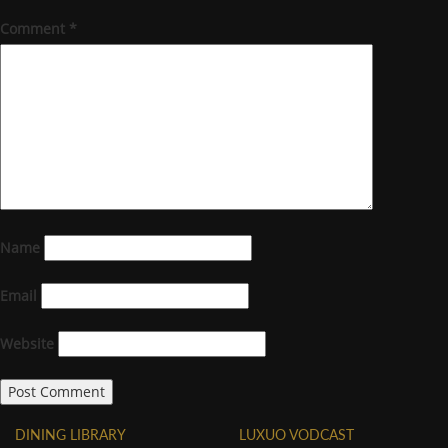
Comment
*
Name
Email
Website
DINING LIBRARY
LUXUO VODCAST