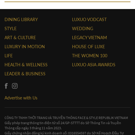
DINING LIBRARY
LUXUO VODCAST
STYLE
WEDDING
ART & CULTURE
LEGACY VIETNAM
LUXURY IN MOTION
HOUSE OF LUXE
LIFE
THE WOMEN 100
HEALTH & WELLNESS
LUXUO ASIA AWARDS
LEADER & BUSINESS
Advertise with Us
CÔNG TY TNHH THỜI TRANG VÀ TRUYỀN THÔNG FACE & STYLE REPUBLIK VIETNAM
Giấy phép trang thông tin điện tử số 24/GP-STTTT do Sở Thông Tin và Truyền
Thông cấp ngày 3 tháng 11 năm 2023.
Giấy chứng nhận đăng ký kinh doanh số: 0316554597 do Sở Kế Hoạch Đầu Tư