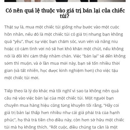
Có nên quá lệ thuộc vào giá trị bán lại của chiếc
túi?
Thật sự là, mua một chiếc túi giống như bước vào một cuộc
hôn nhân, nếu đó là một chiếc túi có giá trị nhưng bạn không
quá “yêu”, thực sự việc bạn chăm sóc, vun vén và nâng niu
hoặc có cảm tình với nó sẽ hơi khó khăn một chút, nếu không
nói là đôi khi cảm thấy nhàm chán. Việc “bán lại” sẽ đến không
sớm thì muộn, và ở lần mua mới này, bạn sẽ tốn nhiều thời
gian (và tất nhiên, học được kinh nghiệm hơn) cho việc tậu
một chiếc túi mới.
Tiếp theo là lý do khác mà tôi nghĩ vì sao ta không nên quá
câu nệ vào việc bán lại của một chiếc túi. Một người bạn
chuyên mua hàng hiệu cũng từng khuyên tôi rằng, “Hãy coi
giá trị bán lại thấp hơn nhiều như cái giá phải trả của hạnh
phúc”, họ thà trả tiền cho điều này, còn hơn sở hữu một chiếc
túi mà họ không thích. “Rốt cuộc, điều chúng ta cần là một